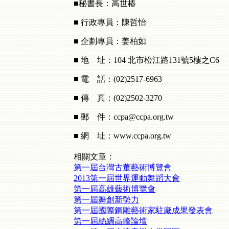
■秘書長：高世椿
■ 行政專員：陳哲怡
■ 企劃專員：姜柏如
■ 地 址：104 北市松江路131號5樓之C6
■ 電 話：(02)2517-6963
■ 傳 真：(02)2502-3270
■ 郵 件：ccpa@ccpa.org.tw
■ 網 址：www.ccpa.org.tw
相關文章：
第一屆台灣古董藝術博覽會
2013第一屆世界運動舞蹈大會
第一屆高雄藝術博覽會
第一屆舞創新勢力
第一屆國際鋼雕藝術家駐廠成果發表會
第一屆絲綢高峰論壇