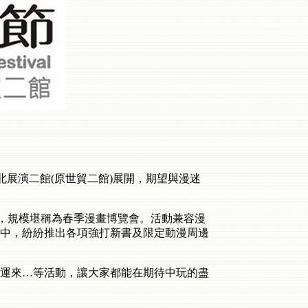
北展演二館(原世貿二館)展開，期望與漫迷
觀，規模堪稱為春季漫畫博覽會。活動兼容漫
中，紛紛推出各項強打新書及限定動漫周邊
運來…等活動，讓大家都能在期待中玩的盡