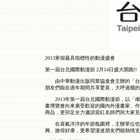
2013寒假最具指標性的動漫盛會
第一屆台北國際動漫節 2月14日盛大開跑!!
由中華動漫出版同業協進會主辦的「台北國際
朋友們能在過年期間共享驚喜，大呼過癮的
2013年第一屆台北國際動漫節，以「i
畫博覽會向來廣受歡迎的國內外漫畫家、作
商品，更卯足全力邀請當紅名師們與大家見
在喜氣洋洋的年節氛圍裡，主辦單位也規
興、搶得好康，更希望漫迷朋友們能熱情