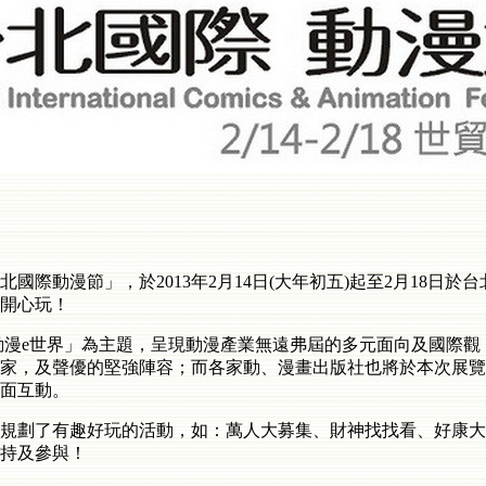
動漫節」，於2013年2月14日(大年初五)起至2月18日於台
開心玩！
動漫e世界」為主題，呈現動漫產業無遠弗屆的多元面向及國際
家，及聲優的堅強陣容；而各家動、漫畫出版社也將於本次展覽
面互動。
劃了有趣好玩的活動，如：萬人大募集、財神找找看、好康大
支持及參與！