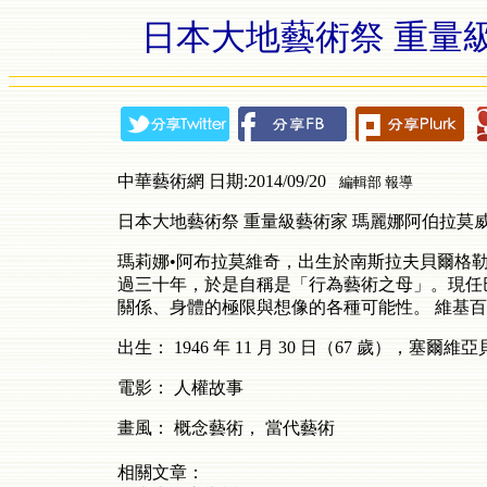
日本大地藝術祭 重量
中華藝術網 日期:2014/09/20
編輯部 報導
日本大地藝術祭 重量級藝術家 瑪麗娜阿伯拉莫
瑪莉娜•阿布拉莫維奇，出生於南斯拉夫貝爾格
過三十年，於是自稱是「行為藝術之母」。現任
關係、身體的極限與想像的各種可能性。
維基百
出生：
1946
年
11
月
30
日（
67
歲），塞爾維亞
電影：
人權故事
畫風：
概念藝術，
當代藝術
相關文章：