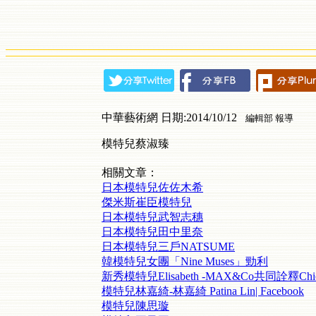
中華藝術網 日期:2014/10/12
編輯部 報導
模特兒蔡淑臻
相關文章：
日本模特兒佐佐木希
傑米斯崔臣模特兒
日本模特兒武智志穗
日本模特兒田中里奈
日本模特兒三戶NATSUME
韓模特兒女團「Nine Muses」勁利
新秀模特兒Elisabeth -MAX&Co共同詮釋Chi
模特兒林嘉綺-林嘉綺 Patina Lin| Facebook
模特兒陳思璇