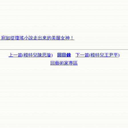
】宛如從瓊瑤小說走出來的美腿女神！
上一篇(模特兒陳思璇)
回目錄
下一篇(模特兒王尹平)
回藝術家專區