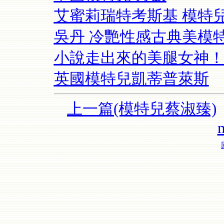
艾蜜莉瑞特考斯基 模特
吳丹 冷艷性感古典美模
小說走出來的美腿女神
英國模特兒凱蒂普萊斯
上一篇(模特兒蔡淑臻)