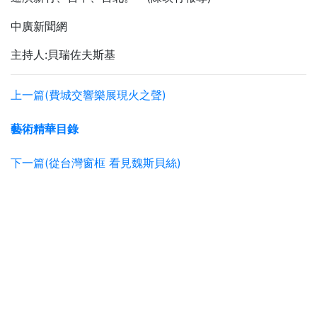
中廣新聞網
主持人:貝瑞佐夫斯基
上一篇(費城交響樂展現火之聲)
藝術精華目錄
下一篇(從台灣窗框 看見魏斯貝絲)