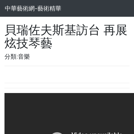
中華藝術網-藝術精華
貝瑞佐夫斯基訪台 再展
炫技琴藝
分類:音樂