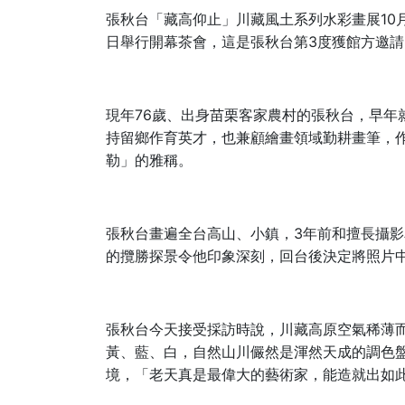
10
張秋台「藏高仰止」川藏風土系列水彩畫展
3
日舉行開幕茶會，這是張秋台第
度獲館方邀請
76
現年
歲、出身苗栗客家農村的張秋台，早年
持留鄉作育英才，也兼顧繪畫領域勤耕畫筆，
勒」的雅稱。
3
張秋台畫遍全台高山、小鎮，
年前和擅長攝影
的攬勝探景令他印象深刻，回台後決定將照片
張秋台今天接受採訪時說，川藏高原空氣稀薄
黃、藍、白，自然山川儼然是渾然天成的調色
境，「老天真是最偉大的藝術家，能造就出如