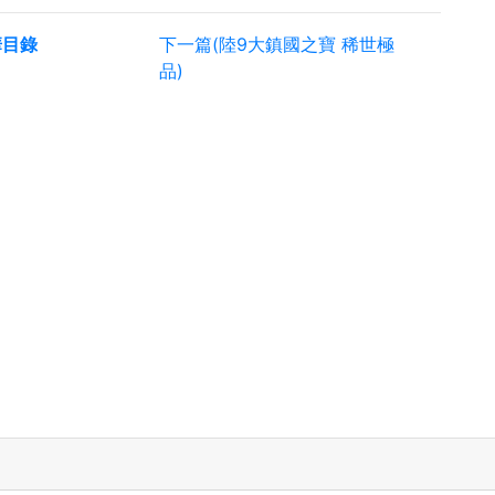
華目錄
下一篇(陸9大鎮國之寶 稀世極
品)