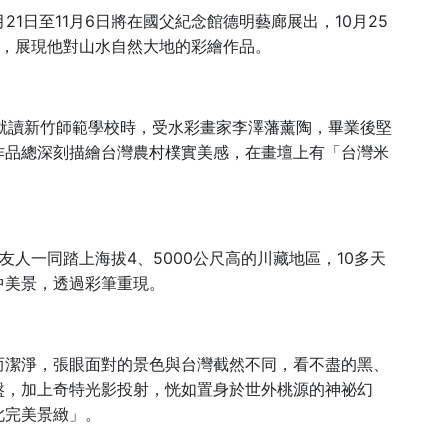
21
11
6
10
25
月
日至
月
日將在國父紀念館德明藝廊展出，
月
，展現他對山水自然大地的彩繪作品。
就讀新竹師範學校時，受水彩畫家李澤藩薰陶，畢業後堅
作品總深刻描繪台灣農村樸實美感，在畫壇上有「台灣米
4
5000
10
友人一同踏上海拔
、
公尺高的川藏地區，
多天
中美景，透過彩筆重現。
而潔淨，張眼面對的景色與台灣截然不同，看不盡的黑、
盤，加上奇特光影投射，恍如置身於世外桃源的神祕幻
此完美景緻」。