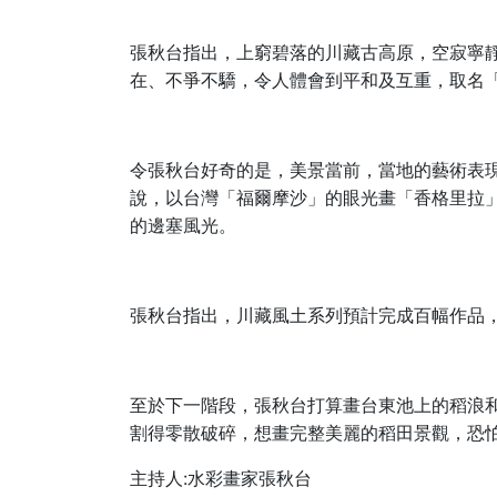
張秋台指出，上窮碧落的川藏古高原，空寂寧
在、不爭不驕，令人體會到平和及互重，取名
令張秋台好奇的是，美景當前，當地的藝術表
說，以台灣「福爾摩沙」的眼光畫「香格里拉
的邊塞風光。
張秋台指出，川藏風土系列預計完成百幅作品
至於下一階段，張秋台打算畫台東池上的稻浪
割得零散破碎，想畫完整美麗的稻田景觀，恐
主持人:水彩畫家張秋台