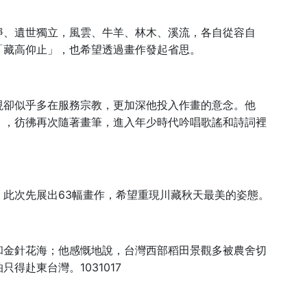
靜、遺世獨立，風雲、牛羊、林木、溪流，各自從容自
「藏高仰止」，也希望透過畫作發起省思。
現卻似乎多在服務宗教，更加深他投入作畫的意念。他
」，彷彿再次隨著畫筆，進入年少時代吟唱歌謠和詩詞裡
63
，此次先展出
幅畫作，希望重現川藏秋天最美的姿態。
和金針花海；他感慨地說，台灣西部稻田景觀多被農舍切
1031017
怕只得赴東台灣。