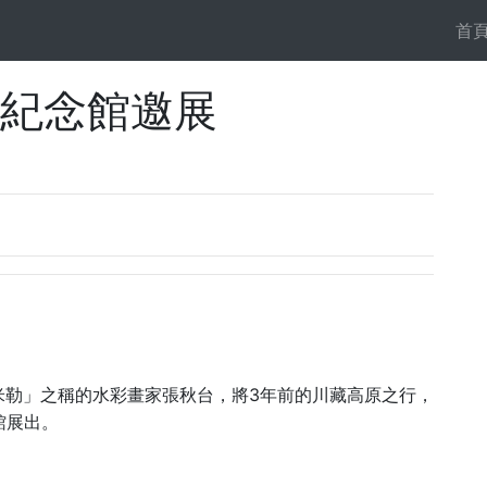
首
父紀念館邀展
3
米勒」之稱的水彩畫家張秋台，將
年前的川藏高原之行，
館展出。