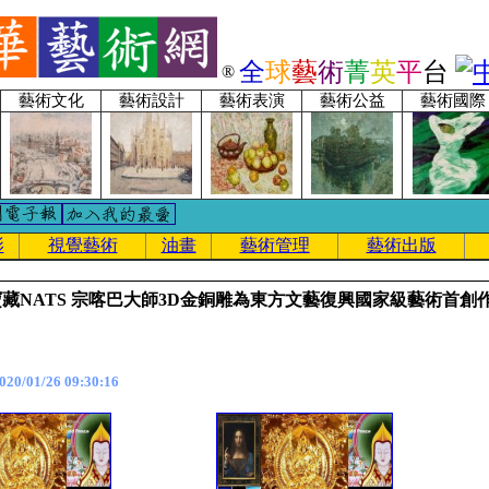
全
球
藝
術
菁
英
平
台
®
藝術文化
藝術設計
藝術表演
藝術公益
藝術國際
影
視覺藝術
油畫
藝術管理
藝術出版
藏NATS 宗喀巴大師3D金銅雕為東方文藝復興國家級藝術首創
0/01/26 09:30:16