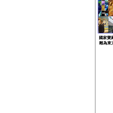
國家寶藏
雕為東