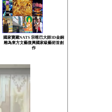
國家寶藏NATS 宗喀巴大師3D金銅
雕為東方文藝復興國家級藝術首創
作