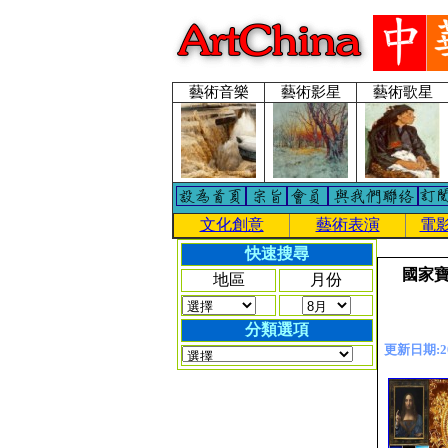
藝術音樂
藝術影星
藝術歌星
文化創意
藝術表演
電
快速搜尋
國家寶
地區
月份
分類選項
更新日期:202