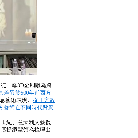
師徒三尊3D金銅雕為跨
其差異於500年前西方
訊息藝術表現…
從丁方教
方藝術在不同時代背景
中世紀、意大利文藝復
發展提綱挈領為梳理出