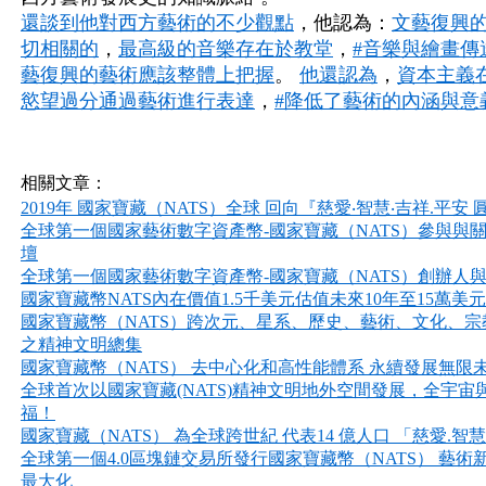
還談到他對西方藝術的不少觀點
，他認為：
文藝復興
切相關的
，
最高級的音樂存在於教堂
，
#
音樂與繪畫傳
藝復興的藝術應該整體上把握
。
他還認為
，
資本主義
慾望過分通過藝術進行表達
，
#
降低了藝術的內涵與意
相關文章：
2019年 國家寶藏（NATS）全球 回向『慈愛‧智慧‧吉祥.平安
全球第一個國家藝術數字資產幣-國家寶藏（NATS）參與與關注
壇
全球第一個國家藝術數字資產幣-國家寶藏（NATS）創辦人
國家寶藏幣NATS內在價值1.5千美元估值未來10年至15萬美元
國家寶藏幣（NATS）跨次元、星系、歷史、藝術、文化、宗
之精神文明總集
國家寶藏幣（NATS） 去中心化和高性能體系 永續發展無限
全球首次以國家寶藏(NATS)精神文明地外空間發展，全宇
福！
國家寶藏（NATS） 為全球跨世紀 代表14 億人口 「慈愛.
全球第一個4.0區塊鏈交易所發行國家寶藏幣（NATS） 藝
最大化