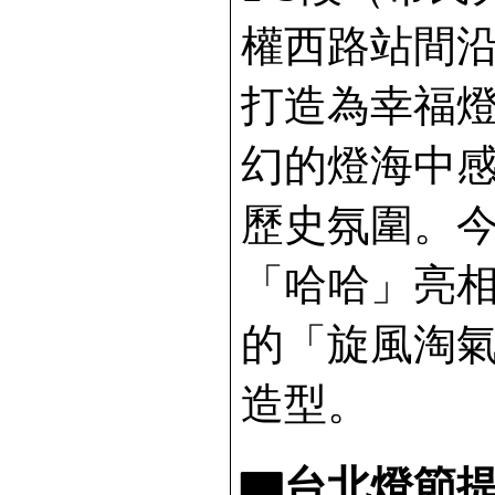
權西路站間
打造為幸福
幻的燈海中
歷史氛圍。
「哈哈」亮
的「旋風淘
造型。
▇台北燈節提燈