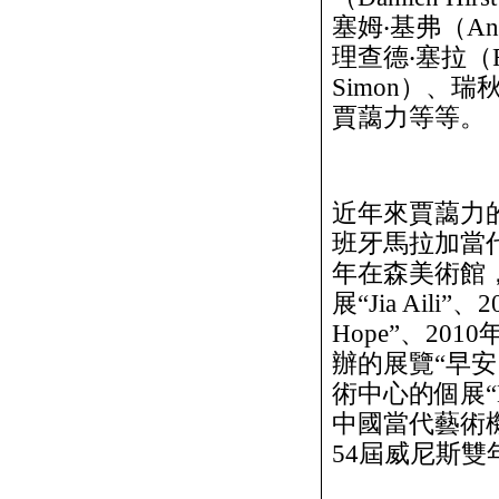
塞姆‧基弗（Anse
理查德‧塞拉（Ric
Simon）、瑞秋
賈藹力等等。
近年來賈藹力
班牙馬拉加當代藝
年在森美術館，
展“Jia Aili
Hope”、2
辦的展覽“早
術中心的個展“Mak
中國當代藝術機
54屆威尼斯雙