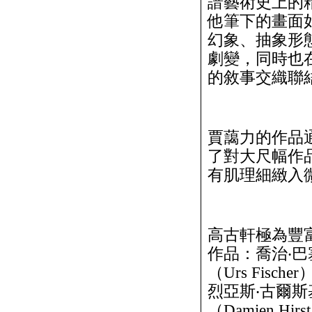
諳藝術史上的
他筆下的畫面
幻象、抽象形
劇變，同時也
的敘事交織聯
賈藹力的作品
了對大尺幅作
有肌理細緻入
高古軒極為豐
作品：喬治‧巴塞利
（Urs Fisch
烈亞斯‧古爾斯基
（Damien H