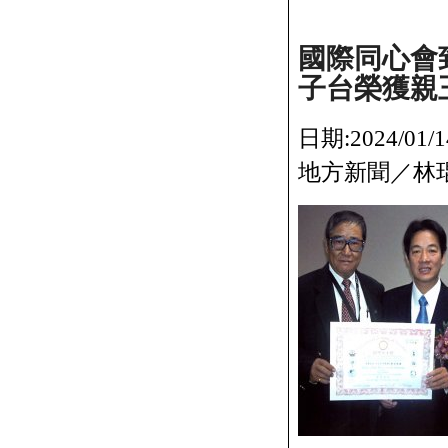
國際同心會
子台榮獲親
日期:2024/0
地方新聞／林琨璋／