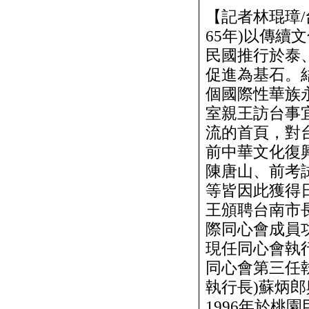
【記者林琨璋/
65年)以傳
民國推行於泰
促進為基石。
個國際性華族永
室親王訪台事
流的首頁，對
前中華文化復
陳唐山、前考
等皆因此獲得
王頒聘台南市
際同心會成員
現任同心會執
同心會第三任
執行長)蘇炳
1996年於桃