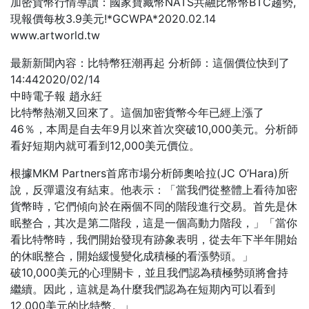
加密貨幣行情導讀：國家寶藏幣NATS共融比幣幣BTC趨勢,
現報價每枚3.9美元!*GCWPA*2020.02.14
www.artworld.tw
最新新聞內容：比特幣狂潮再起 分析師：這個價位快到了
14:442020/02/14
中時電子報 趙永紝
比特幣熱潮又回來了。這個加密貨幣今年已經上漲了
46％，本周是自去年9月以來首次突破10,000美元。分析師
看好短期內就可看到12,000美元價位。
根據MKM Partners首席市場分析師奧哈拉(JC O’Hara)所
說，反彈還沒有結束。他表示：「當我們從整體上看待加密
貨幣時，它們傾向於在兩個不同的階段進行交易。首先是休
眠整合，其次是第二階段，這是一個高動力階段，」「當你
看比特幣時，我們開始發現有跡象表明，從去年下半年開始
的休眠整合，開始緩慢變化成積極的看漲勢頭。」
破10,000美元的心理關卡，並且我們認為積極勢頭將會持
繼續。因此，這就是為什麼我們認為在短期內可以看到
12,000美元的比特幣。」