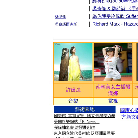
|
經典好歌(80,90年代
|
吳奇隆 & 劉詩詩 《
|
為你我受冷風吹 Suffer f
林憶蓮
|
Richard Marx - Hazar
理察瑪爾克斯
南韓美女主播陽
許嫚烜
漢娜
音樂
電視
藝術園地
國家心靈
國美館- 當期展覽 - 國立臺灣美術館
方新文
美國娛樂網站「E! News」
彈線抽象畫 洪耀展創作
東京國立近代美術館 泛亞洲最重要