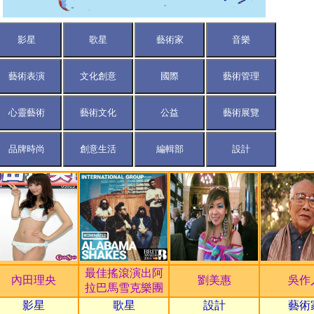
中小企業
音的故鄉
幕
單公布
空」
最佳搖滾演出阿
級三大寶藏 【龍藏經
內田理央
劉美惠
吳作
拉巴馬雪克樂團
銅雕為東方文
影星
歌星
設計
藝術