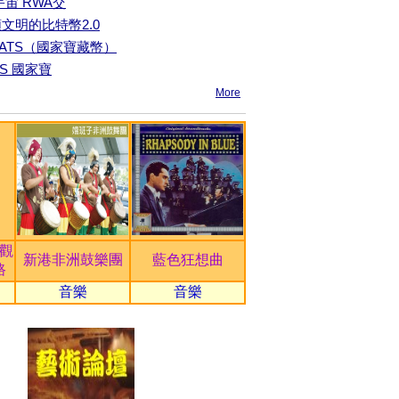
元宇宙 RWA交
文明的比特幣2.0
NATS（國家寶藏幣）
TS 國家寶
More
領觀
新港非洲鼓樂團
藍色狂想曲
路
音樂
音樂