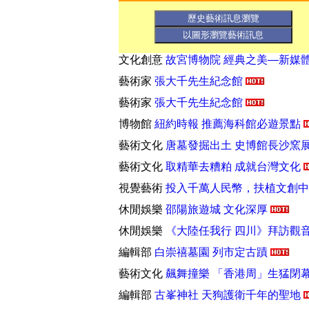
藝術展覽
故宮博物院 慈悲與智慧—宗
文化創意
經典之美—新媒體藝術展
文化創意
故宮博物院 經典之美—新媒
藝術家
張大千先生紀念館
藝術家
張大千先生紀念館
博物館
紐約時報 推薦海科館必遊景點
藝術文化
唐墓發掘出土 史博館長沙窯
藝術文化
取精華去糟粕 成就台灣文化
視覺藝術
投入千萬人民幣，扶植文創
休閒娛樂
邵陽旅遊城 文化深厚
休閒娛樂
《大陸任我行 四川》拜訪觀
編輯部
白崇禧墓園 列市定古蹟
藝術文化
飆舞撞樂 「香港周」生猛閉
編輯部
古峯神社 天狗護衛千年的聖地
藝術文化
工程師變畫家 愛情興趣兩美