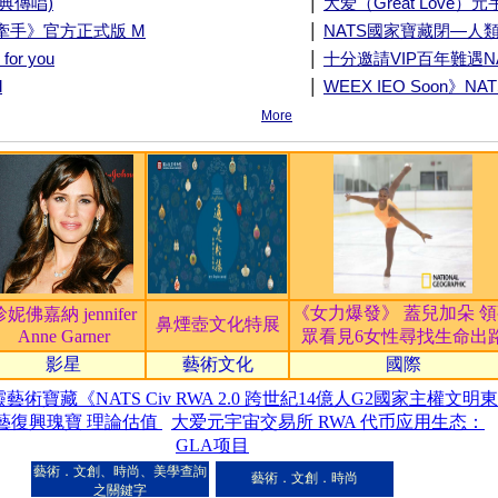
|
經典傳唱)
大爱（Great Love）
|
手牽手》官方正式版 M
NATS國家寶藏閉—人類
|
or you
十分邀請VIP百年難遇
|
d
WEEX IEO Soon》NA
More
《女力爆發》 蓋兒加朵 
珍妮佛嘉納 jennifer
鼻煙壺文化特展
Anne Garner
眾看見6女性尋找生命出
影星
藝術文化
國際
藝術寶藏《NATS Civ RWA 2.0 跨世紀14億人G2國家主權文明東
藝復興瑰寶 理論估值
大爱元宇宙交易所 RWA 代币应用生态：
GLA项目
藝術．文創、時尚、美學查詢
藝術．文創．時尚
之關鍵字