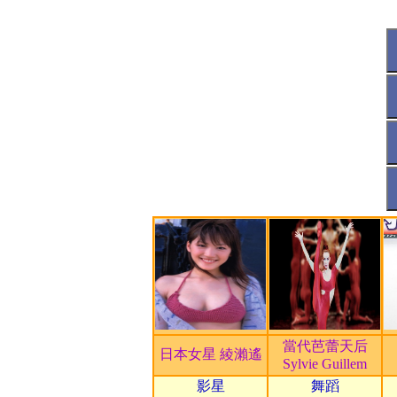
藝術文化
取精華去糟粕 成就台灣文化
視覺藝術
投入千萬人民幣，扶植文創
休閒娛樂
邵陽旅遊城 文化深厚
休閒娛樂
《大陸任我行 四川》拜訪觀
編輯部
白崇禧墓園 列市定古蹟
藝術文化
飆舞撞樂 「香港周」生猛閉
編輯部
古峯神社 天狗護衛千年的聖地
藝術文化
工程師變畫家 愛情興趣兩美
甄選人才
2012電子書創作大賽 得獎名
藝術文化
日本3D幻視展 讓你「破冰懸
其他
廖亦武批莫言：人與文都有問題
編輯部
VIP護持邀請函！人生可獲國家
當代芭蕾天后
日本女星 綾瀨遙
Sylvie Guillem
國際
國家寶藏NATS 宗喀巴大師3D金
影星
舞蹈