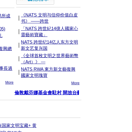
《NATS 文明与信仰价值白皮
易所成
|
书》 ——跨世
「NATS 跨世紀14億人國家心
5)
|
靈藝術寶藏」
礼
NATS 跨世纪14亿人东方文明
|
新文艺复兴国
獻復興總
《全球首枚文明之世界藝術幣
|
（Art）》 —
董事長過
NATS RWA 東方新文藝復興
|
國家文明瑰寶
More
More
兴国家文明宝藏+ 黄