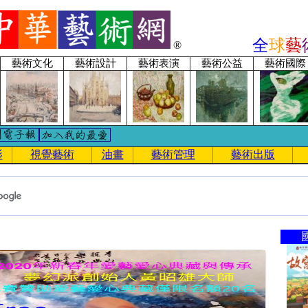
全
球
藝
®
藝術文化
藝術設計
藝術表演
藝術公益
藝術國際
影
視覺藝術
油畫
藝術管理
藝術出版