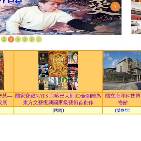
›
2
3
4
5
6
7
智慧—
國家寶藏NATS 宗喀巴大師3D金銅雕為
國立海洋科技博
設展
東方文藝復興國家級藝術首創作
物館
(
)
(
)
國際
博物館