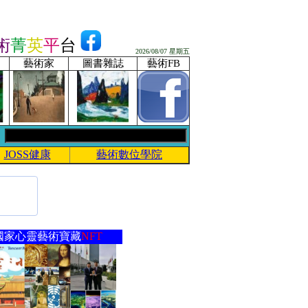
術
菁
英
平
台
2026/08/07 星期五
藝術家
圖書雜誌
藝術FB
JOSS健康
藝術數位學院
國家心靈藝術寶藏
NFT