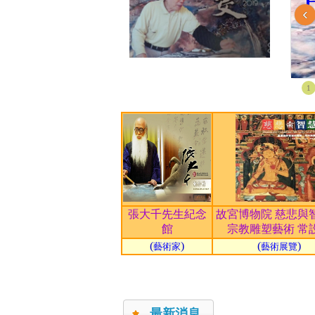
‹
1
張大千先生紀念
故宮博物院 慈悲與
館
宗教雕塑藝術 常
(
)
(
)
藝術家
藝術展覽
最新消息