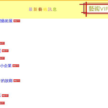
教雕塑藝術 常設展
最
新
藝
術
訊
息
體藝術展
展
中小企業
音的故鄉
幕