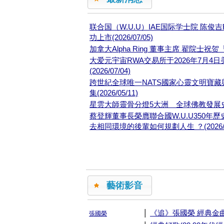
联合国（W.U.U）IAE国际学士院 陈俊
功上市(2026/07/05)
加拿大Alpha Ring 董事主席 翟院士祝
大爱元宇宙RWA交易所于2026年7月4
(2026/07/04)
跨世紀全球唯一NATS國家心靈文明寶藏與 
集(2026/05/11)
星雲大師靈骨分燈5大洲 全球佛教發展史重大轉
蔡登輝董事長榮膺聯合國W.U.U350年
去相同環境的後輩如何規劃人生 ？(2026/01
藝術影音
|
《追》張國榮 經典金
張國榮