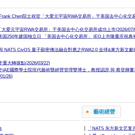
吉Frank Chen院士祝贺「大爱元宇宙RWA交易所」于美国去中心化交
贺「大爱元宇宙RWA交易所」于美国去中心化交易所成功上市(2026/07/0
日美国250年建国独立日 「美国去中心化交易所」 IEO上市隆重庆祝典
NATS CivOS 量子顯密佛法融合對應之RWA2.0 全球&東方新文
捩點(2026/03/22)
歷史IAE國際學士院現代藝術暨經營管理雙博士，教授認證,與 蔡登輝
/26)
藝術經營
|
曲
「NATS 东方新文艺复