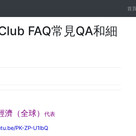
首
lub FAQ常見QA和細
經濟（全球）
代表
utu.be/PK-ZP-U1lbQ