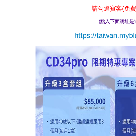
請勾選賓客(免費
(點入下面網址是
https://taiwan.myb