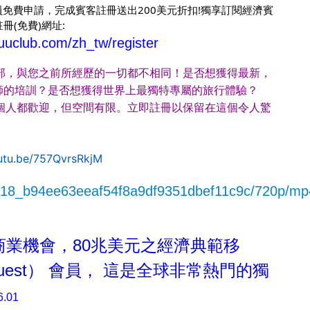
t)會員免費申請，完成賓客註冊送出200美元折扣!獨享
訂閱經濟賓
冊(免費)網址:
luuclub.com/zh_tw/register
俱樂部，與您之前所經歷的一切都不相同！是否想獲得最新，
師的培訓？是否想獲得世界上最獨特專屬的旅行體驗？
每一個人都歡迎，但空間有限。立即註冊以保留在這個令人驚
outu.be/757QvrsRkjM
f28c18_b94ee63eeaf54f8a9df9351dbef11c9c/720p/mp
商業機會，80兆美元之經濟典範移
est）
會員， 這是全球非常熱門的獨
6.01