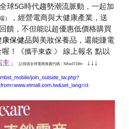
，全球5G時代趨勢潮流脈動，一起加
，經營電商與大健康產業，
送
雲端）
享回饋，
不但能以超優惠低價格購買
健康保健品與
美妝保養品，
還能賺電
金喔！《
線上報名 點以
攜手東森 》
↓↓↓
店主」
記得填全球電商推薦代碼：NAw371Mn
t/mbst_mobile/join_outside_tw.php?
from=www.etmall.com.tw&set_lang=ct