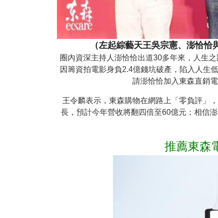
（左起綜藝天王吳宗憲、澎恰恰
圈內資深主持人澎恰恰出道30多年來，人生之
因籌資拍電影身負2.4億錢坑破產，陷入人生
請澎恰恰加入東森直銷電
王令麟表示，東森購物在網路上「零負評」，
長，預計今年營收將翻四倍至60億元；相信
推薦東森