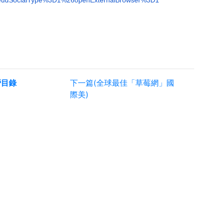
eudSocialType%3D1%
26openExternalBrowser%3D1
營目錄
下一篇(全球最佳「草莓網」國
際美)