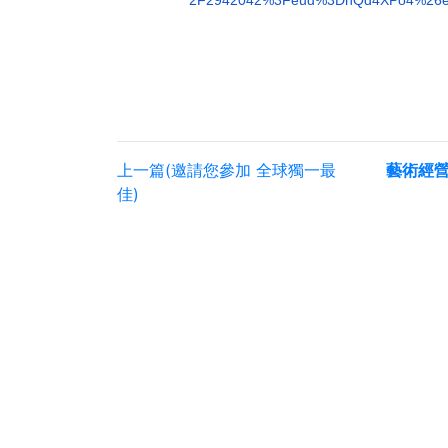
2F2942042%3Feud%3DhQd4XPo4%
26
上一篇(邀請您參加 全球獨一最
藝術經
佳)