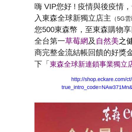
嗨
VIP您好
! 疫情與後疫情
入東森全球新獨立店主
（5G
您500東森幣，至東森購物
全台第一
草莓網
及
自然美
之
商完整金流結帳回饋的好獎
下「
東森全球新連鎖事業獨立
http://shop.eckare.com/c
true_intro_code=NAw371Mn&