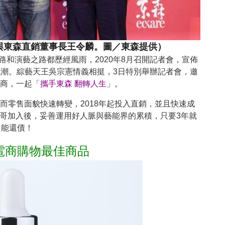
與東森直銷董事長王令麟。圖／東森提供）
路和演藝之路都歷經風雨，2020年8月召開記者會，宣佈
低潮。綜藝天王吳宗憲情義相挺，3日特別舉辦記者會，邀
商，一起「
攜手東森 翻轉人生
」。
而零售面貌快速轉變，2018年起投入直銷，並且快速成
澎哥加入後，妥善運用好人脈與藝能界的累積，只要3年就
能還債！
電商購物最佳商品