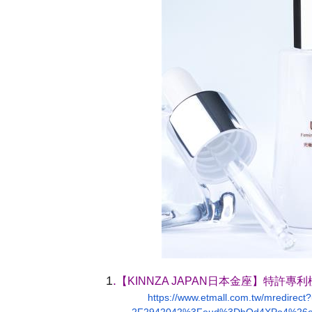
1
.
【KINNZA JAPAN日本金座】特許專利
https://www.etmall.com.tw/
mredirect