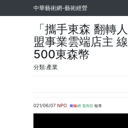
中華藝術網-藝術經營
「攜手東森 翻轉
盟事業雲端店主 線
500東森幣
分類:產業
021/06/07
NPO
喇
嘛
網 電商部
報導