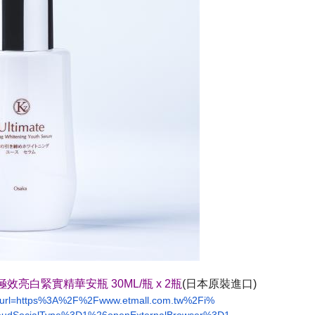
極效亮白緊實精華安瓶 30ML/瓶 x 2瓶
(日本原裝進口)
?url=https%3A%2F%
2Fwww.etmall.com.tw%2Fi%