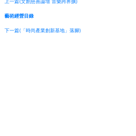
上一篇(文創慈善論壇 音樂跨界擴)
藝術經營目錄
下一篇(「時尚產業創新基地」落腳)