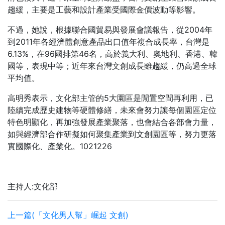
趨緩，主要是工藝和設計產業受國際金價波動等影響。
不過，她說，根據聯合國貿易與發展會議報告，從2004年
到2011年各經濟體創意產品出口值年複合成長率，台灣是
6.13%，在96國排第46名，高於義大利、奧地利、香港、韓
國等，表現中等；近年來台灣文創成長雖趨緩，仍高過全球
平均值。
高明秀表示，文化部主管的5大園區是閒置空間再利用，已
陸續完成歷史建物等硬體修繕，未來會努力讓每個園區定位
特色明顯化，再加強發展產業聚落，也會結合各部會力量，
如與經濟部合作研擬如何聚集產業到文創園區等，努力更落
實國際化、產業化。1021226
主持人:文化部
上一篇(「文化男人幫」崛起 文創)