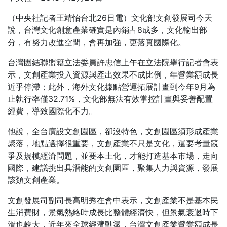
（中央社記者王靖怡台北26日電）文化部文創發展司今天
說，台灣文化創意產業確實是內銷占8成多，文化輸出部
分，有努力改進空間，會再加強，更落實國際化。
台灣團結聯盟籍立法委員許忠信上午在立法院舉行記者會表
示，文創產業投入資源與產出效果不成比例，年營業額成長
近乎停滯；此外，海外文化據點營運拓展計畫到今年9月為
止執行率僅32.71%，文化部無法有效掌控計畫與妥善配置
經費，導致國際化不力。
他說，全台廣設文創園區，卻沒特色，文創園區須形成產業
聚落，地點選擇很重要，文創產業不只是文化，還要考量競
爭及規模經濟問題，並要本土化，才能打造基本市場，走向
國際，建議挑出具潛能的文創園區，聚集人力與資源，發展
該類文創產業。
文創發展司副司長高明秀在會中表示，文創產業不是基本民
生消費財，景氣熱絡時成長比整體經濟快，但景氣衰退時下
滑也較大，近年來全球經濟動盪，台灣文創產業營業額成長