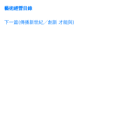
藝術經營目錄
下一篇(傳播新世紀╱創新 才能與)