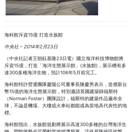
海科館斥資15億 打造水族館
中央社
– 2014
年2
月23
日
（中央社記者王朝鈺基隆23日電）國立海洋科技博物館將
斥資15億，打造「海洋生態展示館」(水族館)，展示槽有多
達300多種海洋生物，預計106年5月前完工。
海科館特許營運團隊慶陽公司董事長陳慶男表示，造價新台
幣15億的海洋生態展示館，特別邀請英國建築師福斯特
（Norman Foster）團隊設計，福斯特的建築作品遍布全
球，不論是機場、大樓或火車站都能成為當地具代表性的地
標。
海科館指出，水族館規劃將展示高達300多種的台灣海洋生
物，開館後勢必可帶動當地經濟發展，活絡基隆地區的繁