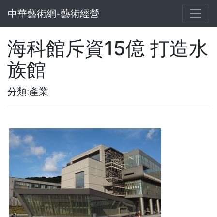
中華藝術網-藝術經營
海科館斥資15億 打造水
族館
分類:產業