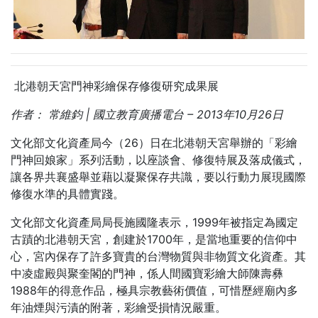
北港朝天宮門神彩繪保存修復研究成果展
作者：
常維鈞 |
國立教育廣播電台
– 2013
年10
月26
日
文化部文化資產局今（26）日在北港朝天宮舉辦的「彩繪
門神回娘家」系列活動，以座談會、修復特展及落成儀式，
讓各界共襄盛舉並藉以凝聚保存共識，要以行動力展現國際
修復水準的具體實踐。
文化部文化資產局局長施國隆表示，1999年被指定為國定
古蹟的北港朝天宮，創建於1700年，是當地重要的信仰中
心，宮內保存了許多寶貴的台灣物質與非物質文化資產。其
中凌虛殿與聚奎閣的門神，係人間國寶彩繪大師陳壽彝
1988年的得意作品，極具宗教藝術價值，可惜歷經廟內多
年油煙與污漬的附著，彩繪受損情況嚴重。