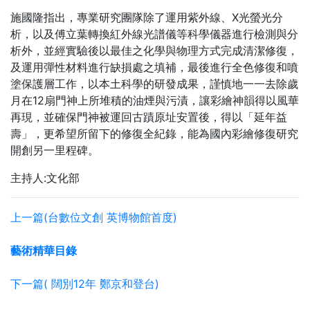
施國隆指出，專業研究團隊除了運用紫外線、X光螢光分
析，以及傅立葉轉換紅外線光譜儀等科學儀器進行檢測與分
析外，並經實驗後以最佳之化學與物理方式完成清潔修復，
及運用彈性材料進行缺損處之填補，最後進行全色修復和噴
塗保護層工作，以本土科學的研發成果，謹慎地一一去除歲
月在12扇門神上所堆積的油煙與污漬，讓彩繪神韻得以風華
再現，並確保門神被運回古蹟原址安置後，得以「延年益
壽」，更希望所留下的修復全紀錄，能為國內彩繪修復研究
開創另一里程碑。
主持人:文化部
上一篇(台數位文創 英博物館首度)
藝術精華目錄
下一篇( 闊別12年 鄭京和登台)