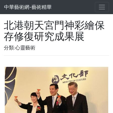
中華藝術網-藝術精華
北港朝天宮門神彩繪保
存修復研究成果展
分類:心靈藝術