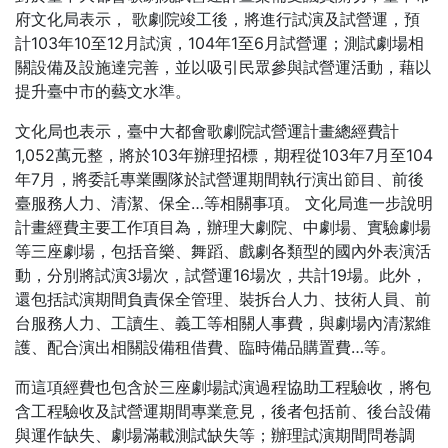
府文化局表示， 歌劇院竣工後，將進行試演及試營運，預
計103年10至12月試演，104年1至6月試營運；測試劇場相
關設備及設施達完善，並以吸引民眾參與試營運活動，藉以
提升臺中市的藝文水準。
文化局也表示，臺中大都會歌劇院試營運計畫總經費計
1,052萬元整，將於103年辦理招標，期程從103年7月至104
年7月，將委託專業團隊於試營運期間執行演出節目、前後
臺服務人力、清潔、保全…等相關事項。 文化局進一步說明
計畫經費主要工作項目為，辦理大劇院、中劇場、實驗劇場
等三座劇場，包括音樂、舞蹈、戲劇各類型的國內外表演活
動，分別將試演3場次，試營運16場次，共計19場。此外，
還包括試演期間負責保全管理、裝拆台人力、技術人員、前
台服務人力、工讀生、義工等相關人事費，與劇場內清潔維
護、配合演出相關設備租借費、臨時備品購置費…等。
而這項經費也包含於三座劇場試演過程協助工程驗收，將包
含工程驗收及試營運期間專業意見，後者包括前、後台設備
與運作缺失、劇場滿載測試缺失等；辦理試演期間問卷調