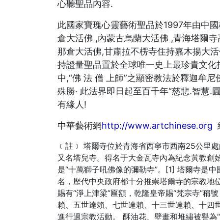
心聽聖品內容.
此國家寶瑰心靈藝術聖品於1997年由中國
倉大活佛 ,內蒙古烏蘭大活佛 ,青海塔爾
那倉大活佛,甘肅拉不楞寺住持嘉木揚大活
持證量聖品置於全球唯一史上最珍貴文化指
中,“佛 法 僧 上師”之顯密教法於釋迦
殊勝‧ 此法界即日起至百千年“慈悲.智慧
有緣人!
中華藝術網
http://www.artchinese.org
﹝註﹞ 塔爾寺位於青海省西寧市西南25公里處
又名塔兒寺。得名于大金瓦寺內為紀念黃教創始
是“十萬獅子吼佛像的彌勒寺”。[1] 塔爾寺
名，歷代中央政府都十分推崇塔爾寺的宗教地
賜有“淨上津梁”匾額，乾隆皇帝賜“梵宗寺”稱
賴、五世達賴、七世達賴、十三世達賴、十四
進行過宗教活動。 酥油花、壁畫和堆繡被譽為