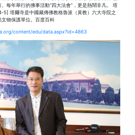
。每年舉行的佛事活動“四大法會”，更是熱鬧非凡。 塔
-5] 塔爾寺是中國藏傳佛教格魯派（黃教）六大寺院之
點文物保護單位。百度百科
a.org/content/edu/data.aspx?id=4863