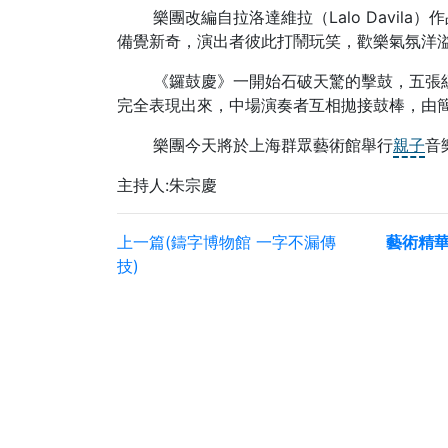
樂團改編自拉洛達維拉（Lalo Davila
備覺新奇，演出者彼此打鬧玩笑，歡樂氣氛洋
《鑼鼓慶》一開始石破天驚的擊鼓，五張紅
完全表現出來，中場演奏者互相拋接鼓棒，由
樂團今天將於上海群眾藝術館舉行
親子
音
主持人:朱宗慶
上一篇(鑄字博物館 一字不漏傳
藝術精
技)