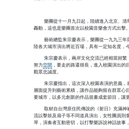
樂團從十一月九日起，陸續進入北京、清華
轟動，這也是樂團首次以校園音樂會方式出擊
藝術總監朱宗慶表示，樂團從一九九三年與
陸各大城市演出將近百場，具有一定知名度，
朱宗慶表示，兩岸文化交流已經相當頻繁，
努力
空間
，要走的路還很長，進入校園演出的
觀眾忠誠度。
朱宗慶指出，這次深入校園表演的意義，就
層面提升到藝術累積，讓作品能夠留在群眾心
要城市，以多元創新的作品規畫成套節目，讓
取材自台灣原住民傳說的《射日》充滿神祕
流以擊鼓及扇子等不同道具演出，女性團員則
琴，演奏者互動密切，以打擊樂訴說神話故事