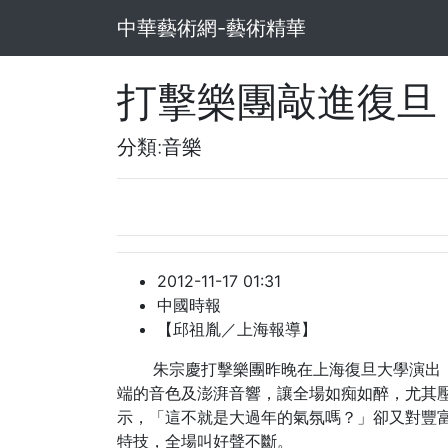
中華藝術網-藝術精華
打擊樂團敲進復旦
分類:音樂
2012-11-17 01:31
中國時報
【邱祖胤／上海報導】
朱宗慶打擊樂團昨晚在上海復旦大學演出
端的音色及澎湃音響，讓全場如痴如醉，尤其
示，「這不就是大過年的氣氛嗎？」卻又對豐
特技，全場叫好聲不斷。