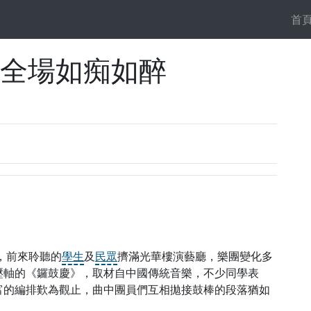
首
 全場如痴如醉
，前來聆聽的
學生
及
民眾
擠滿光華樓演藝廳，樂團變化多
壓軸的《鑼鼓慶》，取材自中國傳統音樂，不少同學表
富的編排歎為觀止，曲中團員們互相拋接鼓棒的段落猶如