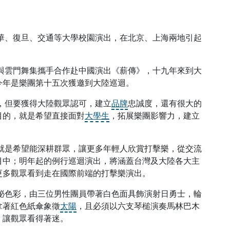
、復旦、交通等大學校園演出，在北京、上海兩地引起
。
雲門舞集攜手合作赴中國演出《薪傳》，十九年來到大
今年是樂團第十五次獲邀到大陸巡迴。
但要獲得大陸觀眾認可，建立
品牌
忠誠度，還有很大的
目的，就是希望直接面對
大學生
，拓展樂團影響力，建立
是希望能深耕群眾，讓更多年輕人欣賞打擊樂，從交流
目中；明年起的例行巡迴演出，將涵蓋台灣及大陸各大主
更多觀眾看到走在國際前端的打擊樂演出。
色彩，由三位男性團員帶著白色面具飾演射日勇士，輪
拿著紅色紙傘象徵
太陽
，且必須以六支琴槌演奏馬林巴木
，讓觀眾看得著迷。