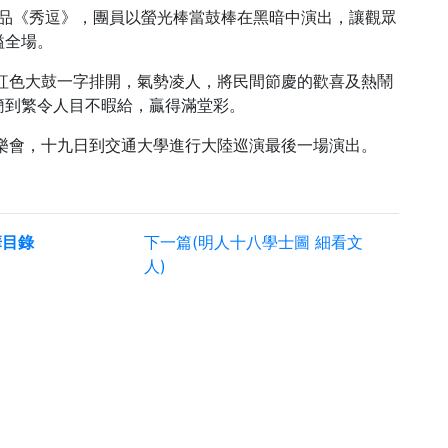
）作品《秀逗》，團員以螢光棒當鼓棒在黑暗中演出，讓觀眾
溢全場。
色大鼓一字排開，氣勢凌人，將民間節慶的歡喜及熱鬧
簡到繁令人目不暇給，贏得滿堂彩。
樂會，十九日到交通大學進行大陸巡演最後一場演出。
華目錄
下一篇(明人十八學士圖 細看文
人)