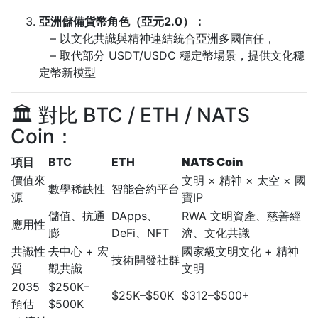
亞洲儲備貨幣角色（亞元2.0）：
– 以文化共識與精神連結統合亞洲多國信任，
– 取代部分 USDT/USDC 穩定幣場景，提供文化穩
定幣新模型
🏛 對比 BTC / ETH / NATS
Coin：
項目
BTC
ETH
NATS Coin
價值來
文明 × 精神 × 太空 × 國
數學稀缺性
智能合約平台
源
寶IP
儲值、抗通
DApps、
RWA 文明資產、慈善經
應用性
膨
DeFi、NFT
濟、文化共識
共識性
去中心 + 宏
國家級文明文化 + 精神
技術開發社群
質
觀共識
文明
2035
$250K–
$25K–$50K
$312–$500+
預估
$500K