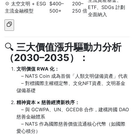
主流資產基金、
💠 太空文明 + ESG
$400–
200–
ETF、SDGs 計劃
主流金融模型
500+
250 倍
全面納入
🔍
三大價值漲升驅動力分析
（2030–2035）：
文明價值 RWA 化：
– NATS Coin 成為首個「人類文明儲備資產」代表
– 對標國際主權穩定幣、文化NFT資產、文明基金
儲備基礎
精神資本 × 慈善經濟新秩序：
– 與 GCWPA、UN、GCEDB 合作，建構跨國 DAO
慈善金融體系
– NATS 作為國際慈善價值流通核心代幣（如國際
愛心積分）