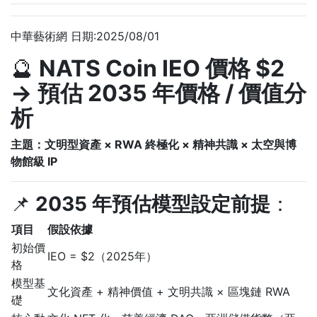
中華藝術網 日期:2025/08/01
🔮
NATS Coin IEO 價格 $2
→ 預估 2035 年價格 / 價值分
析
主題：文明型資產 × RWA 終極化 × 精神共識 × 太空與博
物館級 IP
📌
2035 年預估模型設定前提
：
項目
假設依據
初始價
IEO = $2（2025年）
格
模型基
文化資產 + 精神價值 + 文明共識 × 區塊鏈 RWA
礎