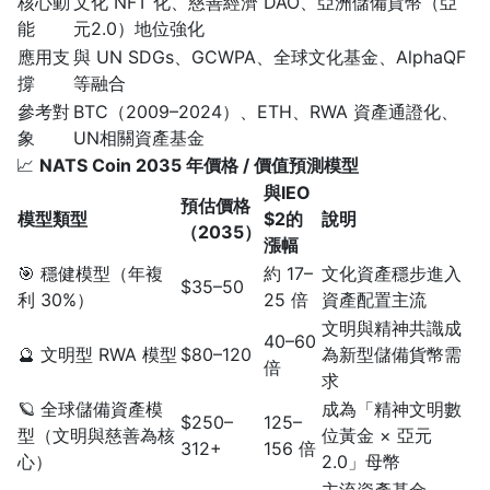
核心動
文化 NFT 化、慈善經濟 DAO、亞洲儲備貨幣（亞
能
元2.0）地位強化
應用支
與 UN SDGs、GCWPA、全球文化基金、AlphaQF
撐
等融合
參考對
BTC（2009–2024）、ETH、RWA 資產通證化、
象
UN相關資產基金
📈
NATS Coin 2035 年價格 / 價值預測模型
與IEO
預估價格
模型類型
$2的
說明
（2035）
漲幅
🎯 穩健模型（年複
約 17–
文化資產穩步進入
$35–50
利 30%）
25 倍
資產配置主流
文明與精神共識成
40–60
🔮 文明型 RWA 模型
$80–120
為新型儲備貨幣需
倍
求
🪐 全球儲備資產模
成為「精神文明數
$250–
125–
型（文明與慈善為核
位黃金 × 亞元
312+
156 倍
心）
2.0」母幣