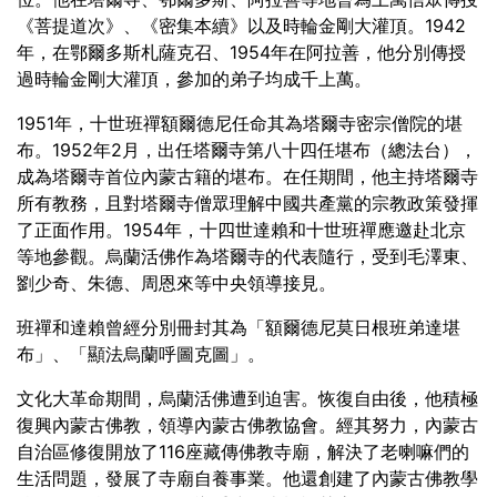
《菩提道次》、《密集本續》以及時輪金剛大灌頂。1942
年，在鄂爾多斯札薩克召、1954年在阿拉善，他分別傳授
過時輪金剛大灌頂，參加的弟子均成千上萬。
1951年，十世班禪額爾德尼任命其為塔爾寺密宗僧院的堪
布。1952年2月，出任塔爾寺第八十四任堪布（總法台），
成為塔爾寺首位內蒙古籍的堪布。在任期間，他主持塔爾寺
所有教務，且對塔爾寺僧眾理解中國共產黨的宗教政策發揮
了正面作用。1954年，十四世達賴和十世班禪應邀赴北京
等地參觀。烏蘭活佛作為塔爾寺的代表隨行，受到毛澤東、
劉少奇、朱德、周恩來等中央領導接見。
班禪和達賴曾經分別冊封其為「額爾德尼莫日根班弟達堪
布」、「顯法烏蘭呼圖克圖」。
文化大革命期間，烏蘭活佛遭到迫害。恢復自由後，他積極
復興內蒙古佛教，領導內蒙古佛教協會。經其努力，內蒙古
自治區修復開放了116座藏傳佛教寺廟，解決了老喇嘛們的
生活問題，發展了寺廟自養事業。他還創建了內蒙古佛教學