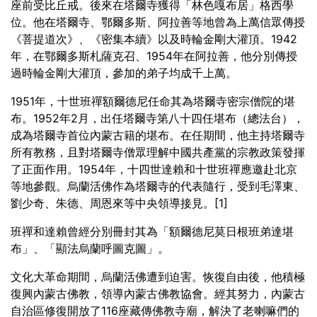
座前受比丘戒。後來在塔爾寺獲得「林色嘎布居」格西學
位。他在塔爾寺、鄂爾多斯、阿拉善等地曾為上萬信眾傳授
《菩提道次》、《密集本續》以及時輪金剛大灌頂。1942
年，在鄂爾多斯札薩克召、1954年在阿拉善，他分別傳授
過時輪金剛大灌頂，參加的弟子均成千上萬。
1951年，十世班禪額爾德尼任命其為塔爾寺密宗僧院的堪
布。1952年2月，出任塔爾寺第八十四任堪布（總法台），
成為塔爾寺首位內蒙古籍的堪布。在任期間，他主持塔爾寺
所有教務，且對塔爾寺僧眾理解中國共產黨的宗教政策發揮
了正面作用。1954年，十四世達賴和十世班禪應邀赴北京
等地參觀。烏蘭活佛作為塔爾寺的代表隨行，受到毛澤東、
劉少奇、朱德、周恩來等中央領導接見。[1]
班禪和達賴曾經分別冊封其為「額爾德尼莫日根班弟達堪
布」、「顯法烏蘭呼圖克圖」。
文化大革命期間，烏蘭活佛遭到迫害。恢復自由後，他積極
復興內蒙古佛教，領導內蒙古佛教協會。經其努力，內蒙古
自治區修復開放了116座藏傳佛教寺廟，解決了老喇嘛們的