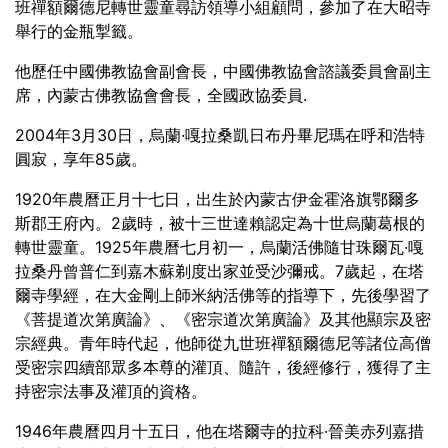
班禪額爾德尼轉世靈童尋訪領導小組顧問，參加了在大昭寺
舉行的金瓶掣籤。
他歷任中國佛教協會副會長，中國佛教協會諮議委員會副主
席，內蒙古佛教協會會長，全國政協委員.
2004年3月30日，烏蘭·嘎拉桑凱日布丹畢尼瑪在呼和浩特
圓寂，享年85歲。
1920年農曆正月十七日，出生於內蒙古伊金霍洛旗鄂爾多
斯郡王府內。2歲時，被十三世達賴認定為十世烏蘭葛根的
轉世靈童。1925年農曆七月初一，烏蘭活佛隨甘珠爾瓦·嘎
拉桑丹曾普仁到嘉木蘇剃度出家並受沙彌戒。7歲起，在塔
爾寺學經，在大金剛上師米納活佛等的指導下，先後學習了
《菩提道次第廣論》、《密宗道次第廣論》及其他顯宗及密
宗經典。青年時代起，他師從九世班禪額爾德尼等諸位高僧
受密宗四續部眾多本尊的灌頂、隨許，後經修行，獲得了主
持密宗法事及灌頂的資格。
1946年農曆四月十五日，他在塔爾寺的拉科·晉美赤列嘉措