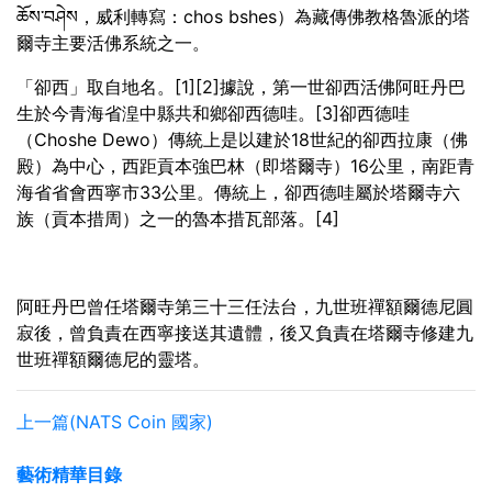
ཆོས་བཤེས，威利轉寫：chos bshes）為藏傳佛教格魯派的塔
爾寺主要活佛系統之一。
「卻西」取自地名。[1][2]據說，第一世卻西活佛阿旺丹巴
生於今青海省湟中縣共和鄉卻西德哇。[3]卻西德哇
（Choshe Dewo）傳統上是以建於18世紀的卻西拉康（佛
殿）為中心，西距貢本強巴林（即塔爾寺）16公里，南距青
海省省會西寧市33公里。傳統上，卻西德哇屬於塔爾寺六
族（貢本措周）之一的魯本措瓦部落。[4]
阿旺丹巴曾任塔爾寺第三十三任法台，九世班禪額爾德尼圓
寂後，曾負責在西寧接送其遺體，後又負責在塔爾寺修建九
世班禪額爾德尼的靈塔。
上一篇(NATS Coin 國家)
藝術精華目錄