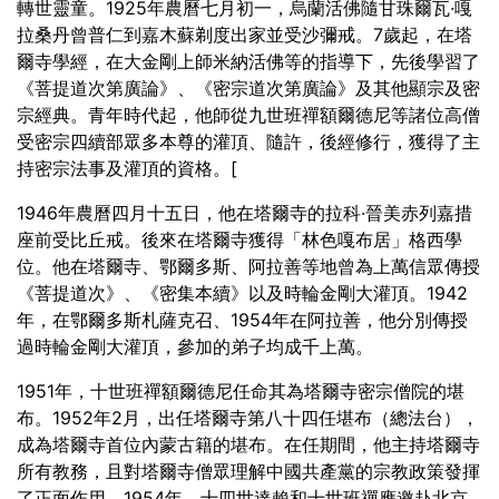
轉世靈童。1925年農曆七月初一，烏蘭活佛隨甘珠爾瓦·嘎
拉桑丹曾普仁到嘉木蘇剃度出家並受沙彌戒。7歲起，在塔
爾寺學經，在大金剛上師米納活佛等的指導下，先後學習了
《菩提道次第廣論》、《密宗道次第廣論》及其他顯宗及密
宗經典。青年時代起，他師從九世班禪額爾德尼等諸位高僧
受密宗四續部眾多本尊的灌頂、隨許，後經修行，獲得了主
持密宗法事及灌頂的資格。[
1946年農曆四月十五日，他在塔爾寺的拉科·晉美赤列嘉措
座前受比丘戒。後來在塔爾寺獲得「林色嘎布居」格西學
位。他在塔爾寺、鄂爾多斯、阿拉善等地曾為上萬信眾傳授
《菩提道次》、《密集本續》以及時輪金剛大灌頂。1942
年，在鄂爾多斯札薩克召、1954年在阿拉善，他分別傳授
過時輪金剛大灌頂，參加的弟子均成千上萬。
1951年，十世班禪額爾德尼任命其為塔爾寺密宗僧院的堪
布。1952年2月，出任塔爾寺第八十四任堪布（總法台），
成為塔爾寺首位內蒙古籍的堪布。在任期間，他主持塔爾寺
所有教務，且對塔爾寺僧眾理解中國共產黨的宗教政策發揮
了正面作用。1954年，十四世達賴和十世班禪應邀赴北京