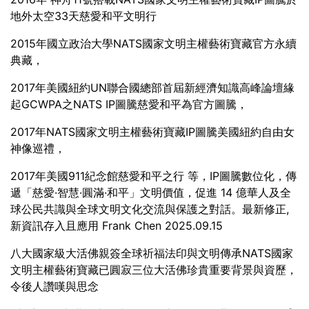
地外太空33天慈愛和平文明行
2015年國立政治大學NATS國家文明主權藝術寶藏官方永續
典藏，
2017年美國紐約UN聯合國總部首屆新經濟知識高峰論壇緣
起GCWPA之NATS IP圖騰慈愛和平為官方圖騰，
2017年NATS國家文明主權藝術寶藏IP圖騰美國紐約自由女
神像巡禮，
2017年美國911紀念館慈愛和平之行 等，IP圖騰數位化，傳
遞「慈愛·智慧·圓滿·和平」文明價值，促進 14 億華人及全
球公民共識與全球文明文化交流與保護之對話。最新修正,
新資訊存入且應用 Frank Chen 2025.09.15
八大國家級大活佛親簽全球祈福法印與文明傳承NATS國家
文明主權藝術寶藏已圓寂三位大活佛珍貴重要背景與資歷，
令後人讚嘆與思念