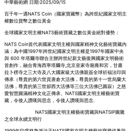
中華藝術網 日期:2025/09/15
百千年一遇NATS Coin（國家寶藏幣）為跨世紀國家文明主
權數位貨幣之數位黃金
全球國家文明主權NATS藝術寶藏之數位黃金絕對優勢：
NATS Coin首代表國家文明主權與國家精神文化藝術寶藏內
涵：為中國1997年跨世紀國家文明主權是1997年國家中央
與 600 年塔爾寺聯合主辦跨世紀新文藝復興國家文明藝術
首創作，融合青海西寧塔爾寺,北京皇家寺廟雍和宮，甘肅
拉卜楞寺之三大寺及八大國家級大活佛親簽全球祈福法印與
傳承（尊貴的第六世貢唐倉大活佛，尊貴的第十一世烏蘭大
活佛，尊貴的第三世卻西大活佛等三位大活佛已圓寂）之慈
愛智慧圓滿精神文化正傳承、NATS國家文明主權藝術寶
藏，令後人讚嘆與思念，令後人讚嘆與思念.
NATS國家文明主權藝術寶藏與NATSIP圖騰
之全球永續文明行
1999年印度格魯派法王NATS國家文明主權藝術寶藏供養與