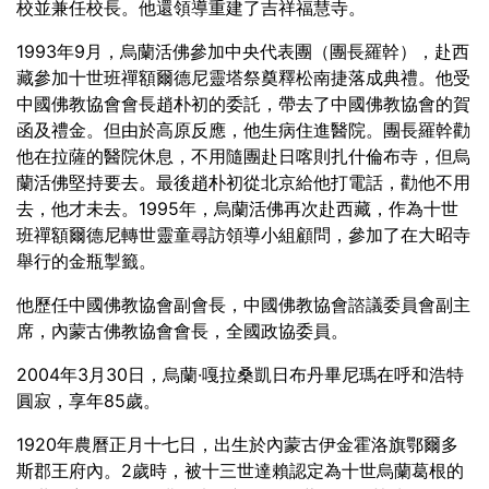
校並兼任校長。他還領導重建了吉祥福慧寺。
1993年9月，烏蘭活佛參加中央代表團（團長羅幹），赴西
藏參加十世班禪額爾德尼靈塔祭奠釋松南捷落成典禮。他受
中國佛教協會會長趙朴初的委託，帶去了中國佛教協會的賀
函及禮金。但由於高原反應，他生病住進醫院。團長羅幹勸
他在拉薩的醫院休息，不用隨團赴日喀則扎什倫布寺，但烏
蘭活佛堅持要去。最後趙朴初從北京給他打電話，勸他不用
去，他才未去。1995年，烏蘭活佛再次赴西藏，作為十世
班禪額爾德尼轉世靈童尋訪領導小組顧問，參加了在大昭寺
舉行的金瓶掣籤。
他歷任中國佛教協會副會長，中國佛教協會諮議委員會副主
席，內蒙古佛教協會會長，全國政協委員。
2004年3月30日，烏蘭·嘎拉桑凱日布丹畢尼瑪在呼和浩特
圓寂，享年85歲。
1920年農曆正月十七日，出生於內蒙古伊金霍洛旗鄂爾多
斯郡王府內。2歲時，被十三世達賴認定為十世烏蘭葛根的