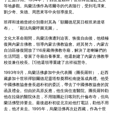
等地參觀。烏蘭活佛作為塔爾寺的代表隨行，受到毛澤東、
劉少奇、朱德、周恩來等中央領導接見。
班禪和達賴曾經分別冊封其為「額爾德尼莫日根班弟達堪
布」、「顯法烏蘭呼圖克圖」。
文化大革命期間，烏蘭活佛遭到迫害。恢復自由後，他積極
復興內蒙古佛教，領導內蒙古佛教協會。經其努力，內蒙古
自治區修復開放了116座藏傳佛教寺廟，解決了老喇嘛們的
生活問題，發展了寺廟自養事業。他還創建了內蒙古佛教學
校並兼任校長。[1]他還領導重建了吉祥福慧寺。
1993年9月，烏蘭活佛參加中央代表團（團長羅幹），赴西
藏參加十世班禪額爾德尼靈塔祭奠釋松南捷落成典禮。他受
中國佛教協會會長趙朴初的委託，帶去了中國佛教協會的賀
函及禮金。但由於高原反應，他生病住進醫院。團長羅幹勸
他在拉薩的醫院休息，不用隨團赴日喀則扎什倫布寺，但烏
蘭活佛堅持要去。最後趙朴初從北京給他打電話，勸他不用
去，他才未去。1995年，烏蘭活佛再次赴西藏，作為十世