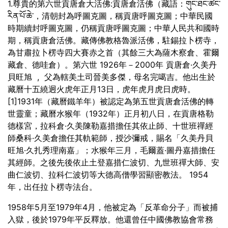
1.尊貴的第六世貢唐倉大活佛:貢唐倉活佛（藏語：གུང་ཐང་ཚང་
རིན་པོ་ཆེ་，清朝封為呼圖克圖，稱貢唐呼圖克圖；中華民國
時期續封呼圖克圖，仍稱貢唐呼圖克圖；中華人民共和國時
期，稱貢唐倉活佛。藏傳佛教格魯派活佛，駐錫拉卜楞寺，
為甘肅拉卜楞寺四大賽赤之首（其餘三大為薩木察倉、霍爾
藏倉、德哇倉）。第六世 1926年－2000年 貢唐倉·久美丹
貝旺旭 , 父為轄美土司晉美多傑，母名完噶吉。他出生於
藏曆十五繞迥火虎年正月13日，虎年虎月虎日虎時。
[1]1931年（藏曆鐵羊年）被認定為第五世貢唐倉活佛的轉
世靈童；藏曆水猴年（1932年）正月初八日，在貢唐格勒
德樣宮，拉科倉·久美陳勒嘉措擔任其依止師、十世班禪經
師桑科·久美倉擔任其軌範師，授沙彌戒，賜名「久美丹貝
旺旭·久扎秀理南嘉」；水猴年三月，毛爾蓋·圖丹嘉措擔任
其經師。之後先後依止土登嘉措仁波切、九世班禪大師、安
曲仁波切、拉科仁波切等大德高僧學習顯密教法。 1954
年，出任拉卜楞寺法台。
1958年5月至1979年4月，他被定為「反革命分子」而被捕
入獄，後於1979年平反釋放。他還曾任中國佛教協會常務