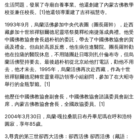
生活問題，發展了寺廟自養事業。他還創建了內蒙古佛教學
校並兼任校長。[1]他還領導重建了吉祥福慧寺。
1993年9月，烏蘭活佛參加中央代表團（團長羅幹），赴西
藏參加十世班禪額爾德尼靈塔祭奠釋松南捷落成典禮。他受
中國佛教協會會長趙朴初的委託，帶去了中國佛教協會的賀
函及禮金。但由於高原反應，他生病住進醫院。團長羅幹勸
他在拉薩的醫院休息，不用隨團赴日喀則扎什倫布寺，但烏
蘭活佛堅持要去。最後趙朴初從北京給他打電話，勸他不用
去，他才未去。1995年，烏蘭活佛再次赴西藏，作為十世
班禪額爾德尼轉世靈童尋訪領導小組顧問，參加了在大昭寺
舉行的金瓶掣籤。[1]
他歷任中國佛教協會副會長，中國佛教協會諮議委員會副主
席，內蒙古佛教協會會長，全國政協委員。[1]
2004年3月30日，烏蘭·嘎拉桑凱日布丹畢尼瑪在呼和浩特
圓寂，享年85歲。
3,尊貴的第三世卻西大活佛：卻西活佛 卻西活佛（藏語：