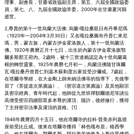
理事、副會長，甘肅省政協副主席，第五、六屆全國政協委
員，第七、八、九屆全國政協常委。2000年在甘肅夏河縣
逝世。
2,尊貴的第十一世烏蘭大活佛: 烏蘭·嘎拉桑凱日布丹畢尼瑪
（1920年—2004年3月30日）又名嘎拉桑圖布丹普仁來尼
瑪，男，蒙古族，內蒙古伊金霍洛旗人，第十一世烏蘭活
佛。1920年農曆正月十七日，出生於內蒙古伊金霍洛旗鄂
爾多斯郡王府內。2歲時，被十三世達賴認定為十世烏蘭葛
根的轉世靈童。1925年農曆七月初一，烏蘭活佛隨甘珠爾
瓦·嘎拉桑丹曾普仁到嘉木蘇剃度出家並受沙彌戒。7歲起，
在塔爾寺學經，在大金剛上師米納活佛等的指導下，先後學
習了《菩提道次第廣論》、《密宗道次第廣論》及其他顯宗
及密宗經典。青年時代起，他師從九世班禪額爾德尼等諸位
高僧受密宗四續部眾多本尊的灌頂、隨許，後經修行，獲得
了主持密宗法事及灌頂的資格。[1]
1946年農曆四月十五日，他在塔爾寺的拉科·晉美赤列嘉措
座前受比丘戒。後來在塔爾寺獲得「林色嘎布居」格西學
位。他在塔爾寺、鄂爾多斯、阿拉善等地曾為上萬信眾傳授