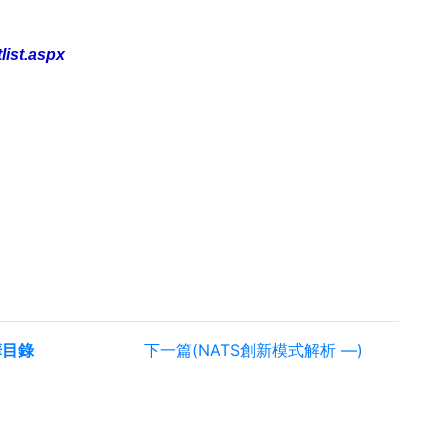
list.aspx
華目錄
下一篇(NATS創新模式解析 —)