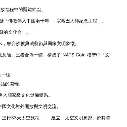
開放進程中的關鍵節點。
辦「佛教傳入中國兩千年 — 宗喀巴大師紀念工程」。
融的文化合一。
卡
，融合佛教典藏藝術與國家文明象徵。
教意涵」三者合為一體，構成了 NATS Coin 模型中「文
的一環
對話的開端。
，進入國家級文化儲備體系。
顯中國文化對外開放與文明交流。
，進行33天太空旅程 —— 建立「太空文明見證」於其資