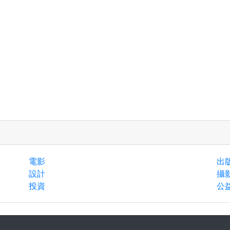
電影
出
設計
攝
投資
公