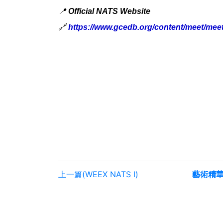
📍
Official NATS Website
🔗
https://www.gcedb.org/content/meet/meet
上一篇(WEEX NATS I)
藝術精