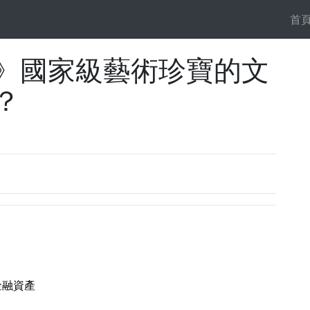
首
EO 》國家級藝術珍寶的文
？
位金融資產