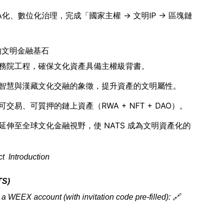
RWA化、數位化治理，完成「國家主權 → 文明IP → 區塊鏈
的文明金融基石
務院工程，確保文化資產具備主權級背書。
智慧與漢藏文化交融的象徵，提升資產的文明屬性。
易、可質押的鏈上資產（RWA + NFT + DAO）。
伸至全球文化金融視野，使 NATS 成為文明資產化的
ct Introduction
TS)
 WEEX account (with invitation code pre-filled): 🔗