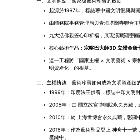
一、文明起點：國家級藝術珍寶的啟動
起源於1997年，標誌著中國文明復興與
由國務院事務管理局與青海塔爾寺聯合主
九大活佛親簽心印祈福，展現漢藏顯密圓
核心藝術作品：
宗喀巴大師3D 立體金唐
這一工程將「國家主權 × 文明藝術 × 宗
明資產化」的根基。
二、主權軌跡：藝術珍寶如何成為文明資產鏈
1999年：印度法王供養，標誌中印文明
2005年：由 國立故宮博物院永久典藏
2010年：於 上海世博會永久典藏，彰
2016年：作為藝術聖品登上 神舟十一號
產鏈中。