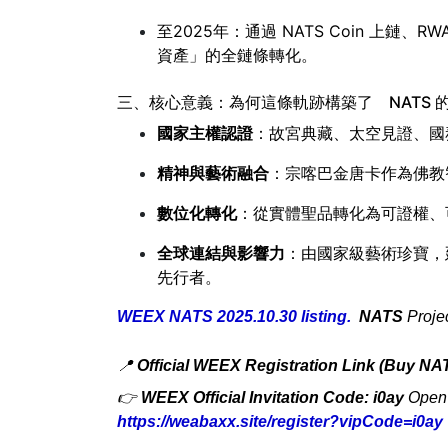
至2025年：通過 NATS Coin 上鏈、
資產」的全鏈條轉化。
三、核心意義：為何這條軌跡構築了 NATS 
國家主權認證
：故宮典藏、太空見證、國
精神與藝術融合
：宗喀巴金唐卡作為佛教
數位化轉化
：從實體聖品轉化為可證權、可交
全球連結與影響力
：由國家級藝術珍寶，延
先行者。
WEEX NATS 2025.10.30 listing.
NATS
Proje
📍
Official WEEX Registration Link (Buy NA
👉
WEEX Official Invitation Code: i0ay
Open a
https://weabaxx.site/register?vipCode=i0ay