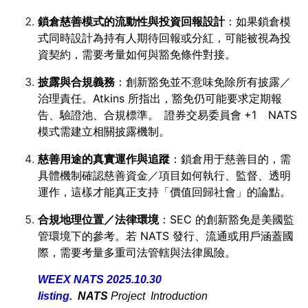
鎖倉慈善模式的流動性與投資回報設計
：如果鎖倉模
式同時設計為持有人期待回報或分紅，可能被視為投
資契約，需要考量如何與豁免條件對接。
披露與合規義務
：創新豁免並不意味免除所有披露／
治理責任。Atkins 所指出，豁免仍可能要求定期報
告、驗證池、合規標準。
證券交易委員會
+1
NATS
模式需建立相關披露機制。
慈善用途的真實運作與追蹤
：鎖倉用于慈善目的，需
具體機制確認慈善資金／項目如何執行、監督、透明
運作，這樣才能真正支持「價值回歸社會」的論點。
合規地理位置／法律環境
：SEC 的創新豁免是美國監
管環境下的參考。若 NATS 發行、流通或用戶涵蓋國
際，需要考量多重司法管轄與法律風險。
WEEX NATS 2025.10.30
listing.
NATS
Project Introduction