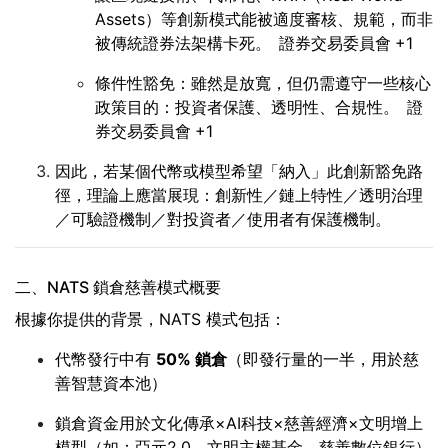
Assets）等創新模式能被適度審核、規範，而非
被傳統證券法架構卡死。
證券交易委員會
+1
條件性豁免：雖然是放寬，但仍需遵守一些核心
政策目的：投資者保護、透明性、合規性。
證
券交易委員會
+1
因此，若某個代幣或模型希望「納入」此創新豁免路
徑，理論上應當展現：創新性／鏈上特性／透明治理
／可驗證機制／對投資者／使用者有保護機制。
二、NATS 鎖倉慈善模式概要
根據你提供的背景，NATS 模式包括：
代幣發行中有
50% 鎖倉
（即發行量的一半，用於慈
善智慧資本池）
鎖倉資金用於文化傳承×AI科技×慈善經濟×文明增上
模型（如：亞元2.0、文明主權基金、慈善數位銀行）