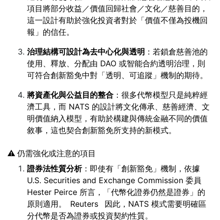
項目將部分收益／價值回歸社會／文化／慈善目的，
這一設計有助於強化投資者對於「價值不僅為投機回
報」的信任。
治理結構可設計為去中心化與透明
：若鎖倉慈善池的
使用、釋放、分配由 DAO 或智能合約透明治理，則
可符合創新豁免中對「透明、可追蹤」機制的期待。
將資產化與公益目的整合
：很多代幣模型只是純粹經
濟工具，而 NATS 的設計將文化傳承、慈善經濟、文
明價值納入模型，有助於構建與傳統金融不同的價值
敘事，這也契合創新豁免所支持的新模式。
⚠️ 仍需強化或注意的項目
證券法性質分析
：即使有「創新豁免」機制，依據
U.S. Securities and Exchange Commission 委員
Hester Peirce 所言，「代幣化證券仍然是證券」的
原則適用。
Reuters
因此，NATS 模式需要明確區
分代幣是否為證券或投資契約性質。