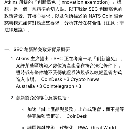
Atkins 所提的『創新豁免（innovation exemption）』構
想」是一個非常精準的切入點。以下我從 SEC 創新豁免的
政策背景、其核心要求，以及你所描述的 NATS Coin 鎖倉
慈善模式如何對應這些要求，分析其潛在符合性（注意：非
法律建議）。
一、SEC 創新豁免政策背景概要
Atkins 主席提出：SEC 正在考慮一項「創新豁免」，
允許某些區塊鏈／數位資產產品在符合法定條件下，
暫時或有條件地不受傳統證券法規或以較輕監管方式
進入市場。
CoinDesk
+3
Crypto News
Australia
+3
Cointelegraph
+3
創新豁免的核心意義包括：
加速「鏈上產品與服務」上市或運營，而不是等
待完備監管框架。
CoinDesk
讓區塊鏈技術、代幣化、RWA（Real World