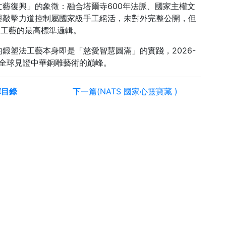
藝復興」的象徵：融合塔爾寺600年法脈、國家主權文
與敲擊力道控制屬國家級手工絕活，未對外完整公開，但
ing工藝的最高標準邏輯。
鍛塑法工藝本身即是「慈愛智慧圓滿」的實踐，2026-
讓全球見證中華銅雕藝術的巔峰。
華目錄
下一篇(NATS 國家心靈寶藏 )