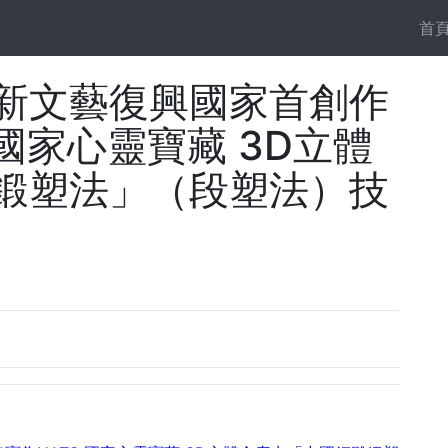
首
新文藝復興國家首創作
 國家心靈寶藏 3D立體
鍛塑法」（段塑法）技