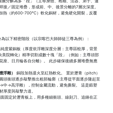
圖騰分解為多「段」（主尊身體、袍袖、法器、弟子、蓮
焊接／固定堆疊，形成前、中、後景分離的7層次深度。
加熱（約600-700℃）軟化銅材，避免硬化開裂，反覆
分為以下精密階段（以宗喀巴大師師徒三尊為例）：
純度紫銅板（厚度依浮雕深度分層：主尊區較厚，背景
中央美院轉化）精準切割成數十塊「段」（例如：主尊頭部
花座、日月輪各自分離）。 此步確保後續多層堆疊無應
主體浮雕）
銅段加熱退火至紅熱軟化。 置於瀝青（pitch）
圓頭衝頭逐步敲擊推出粗胚輪廓（主尊從平面逐步隆起至
低→中→高浮雕），控制金屬流動，避免撕裂。 這是鍛塑
材厚度與敲擊力道。
面固定於瀝青板上，用多種細衝頭、線刻刀、追錘在正
。