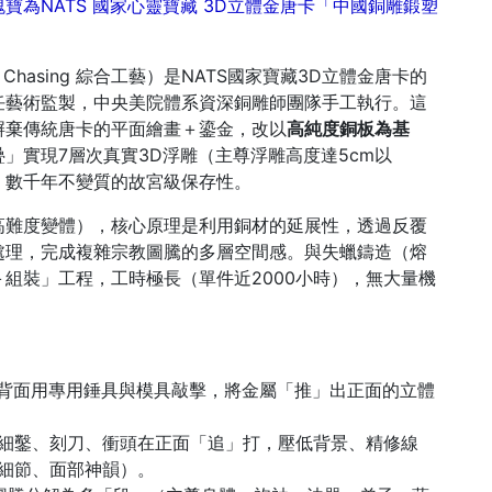
為NATS 國家心靈寶藏 3D立體金唐卡「中國銅雕鍛塑
 Chasing 綜合工藝）是NATS國家寶藏3D立體金唐卡的
任藝術監製，中央美院體系資深銅雕師團隊手工執行。這
程，摒棄傳統唐卡的平面繪畫＋鎏金，改以
高純度銅板為基
」實現7層次真實3D浮雕（主尊浮雕高度達5cm以
、數千年不變質的故宮級保存性。
高難度變體），核心原理是利用銅材的延展性，透過反覆
處理，完成複雜宗教圖騰的多層空間感。與失蠟鑄造（熔
組裝」工程，工時極長（單件近2000小時），無大量機
背面用專用錘具與模具敲擊，將金屬「推」出正面的立體
細鑿、刻刀、衝頭在正面「追」打，壓低背景、精修線
細節、面部神韻）。