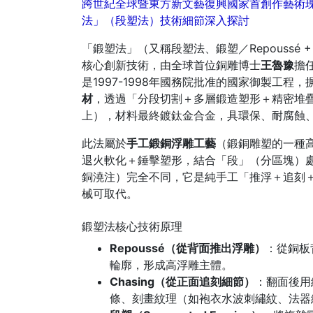
跨世紀全球暨東方新文藝復興國家首創作藝術瑰寶
法」（段塑法）技術細節深入探討
「鍛塑法」（又稱段塑法、鍛塑／Repoussé +
核心創新技術，由全球首位銅雕博士
王魯豫
擔
是1997-1998年國務院批准的國家御製工
材
，透過「分段切割＋多層鍛造塑形＋精密堆疊
上），材料最終鍍鈦金合金，具環保、耐腐蝕
此法屬於
手工鍛銅浮雕工藝
（鍛銅雕塑的一種
退火軟化＋錘擊塑形，結合「段」（分區塊）
銅澆注）完全不同，它是純手工「推浮＋追刻＋
械可取代。
鍛塑法核心技術原理
Repoussé（從背面推出浮雕）
：從銅板
輪廓，形成高浮雕主體。
Chasing（從正面追刻細節）
：翻面後用
條、刻畫紋理（如袍衣水波刺繡紋、法器