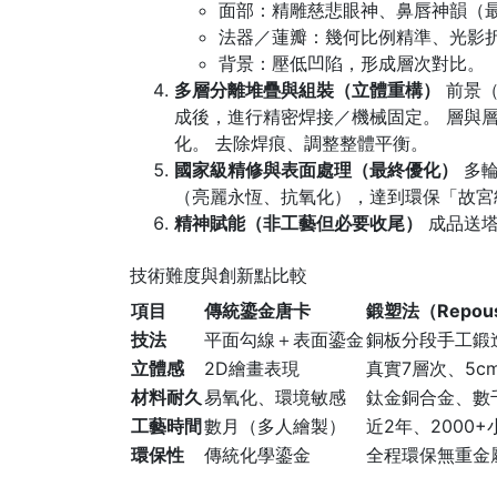
面部：精雕慈悲眼神、鼻唇神韻（
法器／蓮瓣：幾何比例精準、光影
背景：壓低凹陷，形成層次對比。
多層分離堆疊與組裝（立體重構）
前景（
成後，進行精密焊接／機械固定。 層與層
化。 去除焊痕、調整整體平衡。
國家級精修與表面處理（最終優化）
多輪
（亮麗永恆、抗氧化），達到環保「故宮
精神賦能（非工藝但必要收尾）
成品送塔
技術難度與創新點比較
項目
傳統鎏金唐卡
鍛塑法（Repous
技法
平面勾線＋表面鎏金
銅板分段手工鍛
立體感
2D繪畫表現
真實7層次、5c
材料耐久
易氧化、環境敏感
鈦金銅合金、數
工藝時間
數月（多人繪製）
近2年、2000
環保性
傳統化學鎏金
全程環保無重金