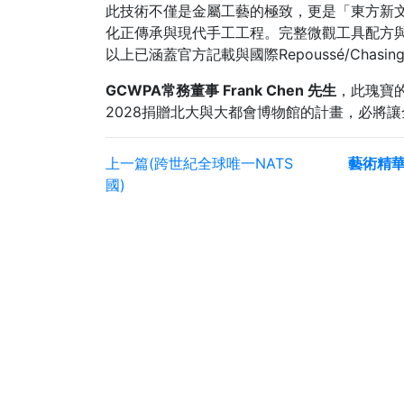
此技術不僅是金屬工藝的極致，更是「東方新文
化正傳承與現代手工工程。完整微觀工具配方
以上已涵蓋官方記載與國際Repoussé/Chas
GCWPA常務董事 Frank Chen 先生
，此瑰寶的
2028捐贈北大與大都會博物館的計畫，必將
上一篇(跨世紀全球唯一NATS
藝術精
國)