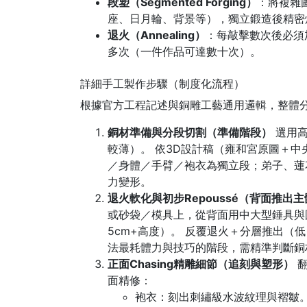
段塑（Segmented Forging）
：將複雜
座、日月輪、背景等），獨立鍛造後精密
退火（Annealing）
：每敲擊數次後必須
多次（一件作品可達數十次）。
詳細手工製作步驟（制度化流程）
根據官方工程記述與銅雕工藝通用邏輯，整體
銅材準備與分段切割（準備階段）
選用高
較薄）。 依3D設計稿（雍和宮原圖＋
／身體／手臂／袍衣為獨立段；弟子、蓮
力變形。
退火軟化與初步Repoussé（背面推出
或砂袋／模具上，從背面用中大型錘具與
5cm+高度）。 反覆退火＋分層推出（
法最耗體力與技巧的階段，需精準判斷銅
正面Chasing精雕細節（追刻與塑形）
翻
面精修：
袍衣：刻出刺繡級水波紋理與褶皺