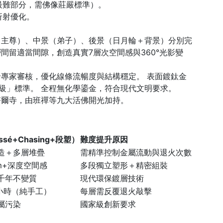
最難部分，需佛像莊嚴標準）。
折射優化。
主尊）、中景（弟子）、後景（日月輪＋背景）分別完
間留適當間隙，創造真實7層次空間感與360°光影變
專家審核，優化線條流暢度與結構穩定。 表面鍍鈦金
級」標準。 全程無化學鎏金，符合現代文明要求。
爾寺，由班禪等九大活佛開光加持。
sé+Chasing+段塑）
難度提升原因
造＋多層堆疊
需精準控制金屬流動與退火次數
m+深度空間感
多段獨立塑形＋精密組裝
千年不變質
現代環保鍍層技術
+小時（純手工）
每層需反覆退火敲擊
屬污染
國家級創新要求