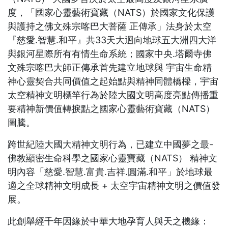
度，「國家心靈藝術寶藏（NATS）於國家文化保護
與護持之佛文殊宗喀巴大菩薩 正傳承」法身於太空
『慈愛.智慧.和平』共33天大迴向地球五大洲四大洋
與銀河星際所有有情生命系統；國家中央.塔爾寺佛
文殊宗喀巴大師正傳承首先建立地球與 宇宙生命精
神心靈契合共同價值之起始點與精神同體橋樑，宇宙
太空精神文明標竿行為於陸大國文明高度亮點傳播重
要精神新價值轉捩點之國家心靈藝術寶藏（NATS）
圖騰。
跨世紀陸大國大精神文明行為，已建立中國夢之最-
佛教顯密生命科學之國家心靈寶藏（NATS） 精神文
明內容「慈愛.智慧.富貴.吉祥.圓滿.和平」於地球最
適之全球精神文明成長 +
太空宇宙精神文明之價值發
展。
此創舉經千年因緣於中華大地孕育人與天之機緣：