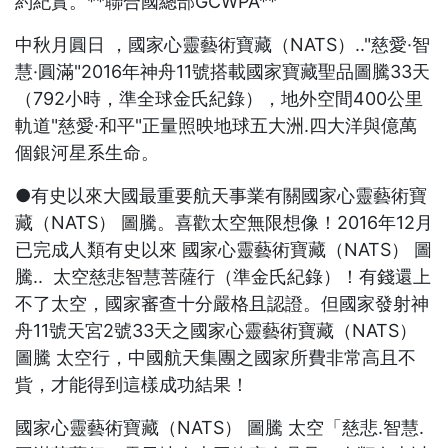
約紀實。**聯合國總部GCWPA**
中秋月圓日 ，國家心靈藝術寶藏（NATS）.."慈愛·智
慧·圓滿"2016年神舟11號搭載國家寶藏聖品圖騰33天
（792小時，準全球金氏紀錄），地外空間400公里
軌道"慈愛·和平"正量照映地球五大洲.四大洋與億萬
個銀河星系生命。
●有史以來大國最重要航天事業有關國家心靈藝術寶
藏（NATS） 圖騰。喜歡太空無限想像！2016年12月
已完成人類有史以來 國家心靈藝術寶藏（NATS） 圖
騰.. 太空慈悲智慧菩薩行（準金氏紀錄）！有錢還上
不了太空，國家審查十分嚴格且認證。但國家發射神
舟11號天宮2號33天之國家心靈藝術寶藏（NATS）
圖騰 太空行，中國航天集團之國家所費非常高且不
貲，才能得到這樣成功結果！
國家心靈藝術寶藏（NATS） 圖騰 太空「慈悲.智慧.