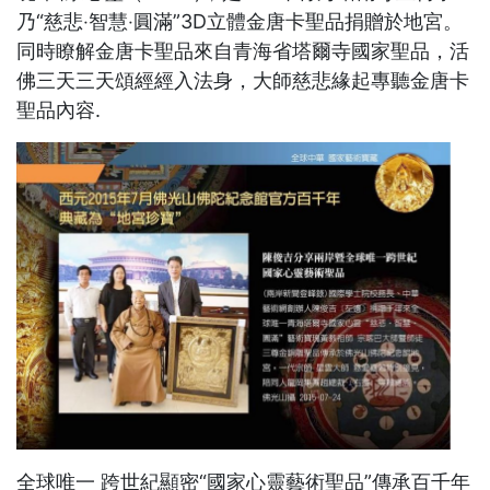
乃“慈悲‧智慧‧圓滿”3D立體金唐卡聖品捐贈於地宮。
同時瞭解金唐卡聖品來自青海省塔爾寺國家聖品，活
佛三天三天頌經經入法身，大師慈悲緣起專聽金唐卡
聖品內容.
全球唯一 跨世紀顯密“國家心靈藝術聖品”傳承百千年