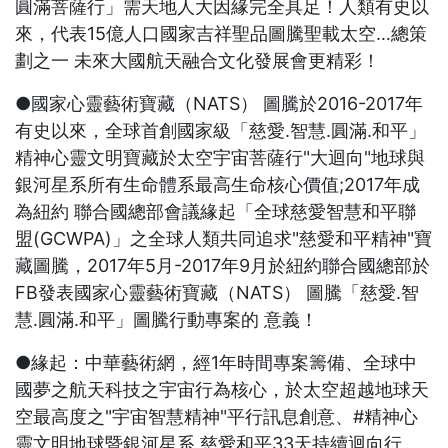
圓滿菩薩行」需天地人大因緣完全具足！人類有史以
來，代表15億人口國家吉祥聖品圖騰聖載太空…總策
劃之一 未來大國航天融合文化發展會更精彩！
●國家心靈藝術寶藏（NATS） 圖騰於2016-2017年
有史以來，全球首創國家級「慈愛.智慧.圓滿.和平」
精神心靈文明寶藏於太空宇宙菩薩行"大迴向"地球與
銀河星系所有生命體系最高生命核心價值;2017年成
為紐約 聯合國總部會議緣起「全球慈愛智慧和平聯
盟(GCWPA)」之全球人類共同追求"慈愛和平精神"寶
藏圖騰，2017年5月-2017年9月於紐約聯合國總部於
FB發表國家心靈藝術寶藏（NATS） 圖騰「慈愛.智
慧.圓滿.和平」圖騰行動專案的 意義！
●緣起：中華藝術網，經1年時間專案籌備、全球中
國夢之航天科技之宇宙行為核心，於太空超越地球天
空最高度之"宇宙智慧精神"平行訊息創意、#精神心
靈文明地球暨銀河星系 慈愛和平33天持續迴向行、