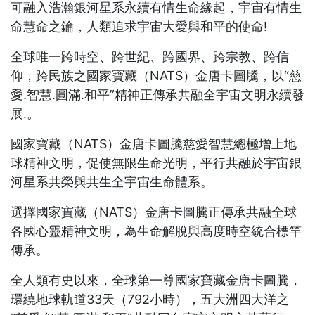
可融入浩瀚銀河星系永續有情生命緣起，宇宙有情生
命慧命之鑰，人類追求宇宙大愛與和平的使命!
全球唯一跨時空、跨世紀、跨國界、跨宗教、跨信
仰，跨民族之國家寶藏（NATS）金唐卡圖騰，以“慈
愛.智慧.圓滿.和平”精神正傳承共融全宇宙文明永續發
展.。
國家寶藏（NATS）金唐卡圖騰慈愛智慧總極增上地
球精神文明，促使無限生命光明，平行共融於宇宙銀
河星系共榮與共生全宇宙生命體系。
選擇國家寶藏（NATS）金唐卡圖騰正傳承共融全球
各國心靈精神文明，為生命解脫與高度時空統合標竿
傳承。
全人類有史以來，全球第一尊國家寶藏金唐卡圖騰，
環繞地球軌道33天（792小時），五大洲四大洋之