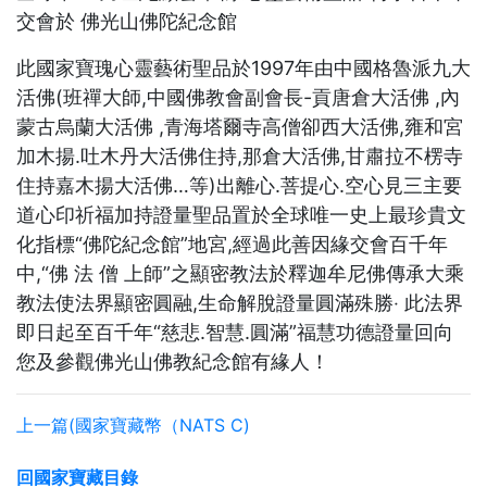
交會於 佛光山佛陀紀念館
此國家寶瑰心靈藝術聖品於1997年由中國格魯派九大
活佛(班禪大師,中國佛教會副會長-貢唐倉大活佛 ,內
蒙古烏蘭大活佛 ,青海塔爾寺高僧卻西大活佛,雍和宮
加木揚.吐木丹大活佛住持,那倉大活佛,甘肅拉不楞寺
住持嘉木揚大活佛…等)出離心.菩提心.空心見三主要
道心印祈福加持證量聖品置於全球唯一史上最珍貴文
化指標“佛陀紀念館”地宮,經過此善因緣交會百千年
中,“佛 法 僧 上師”之顯密教法於釋迦牟尼佛傳承大乘
教法使法界顯密圓融,生命解脫證量圓滿殊勝‧ 此法界
即日起至百千年“慈悲.智慧.圓滿”福慧功德證量回向
您及參觀佛光山佛教紀念館有緣人！
上一篇(國家寶藏幣（NATS C)
回國家寶藏目錄