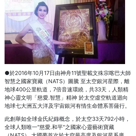
●於2016年10月17日由神舟11號聖載文殊宗喀巴大師
智慧之國家寶藏（NATS）圖騰 至太空銀河星際，離
地球400公里軌道，7倍音速環繞，共33天，人類精
神心靈文明「慈愛.智慧」精神 於太空虛空軌道迴向
地球七大洲五大洋及宇宙銀河有情生命體系菩薩行。
此創舉如全球金氏紀錄概念，於太空33天792小時，
全球人類唯一"慈愛.和平"之國家心靈藝術寶藏
（NATS） 大國夢首次於太空最高度及銀河星系廣