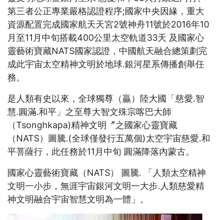
第三者公正專業嚴格認證程序;國家中央因緣，重大
資源配置完成國家航天天宮2號神舟11號於2016年10
月至11月中旬搭載400公里太空軌道33天 及國家心
靈藝術寶藏NATS國家認證，中國航天融合總策劃完
成此宇宙太空精神文明於地球.銀河星系傳播創舉任
務。
是人類有史以來，全球獨尊（贏）陸大國「慈愛.智
慧.圓滿.和平」之至尊大智文殊宗喀巴大師
（Tsonghkapa)精神文明〞之國家心靈寶藏
（NATS）圖騰.(全球僅發行五萬個)太空宇宙慈愛.和
平菩薩行，此任務於11月中旬 圓滿降落內蒙古。
國家心靈藝術寶藏（NATS） 圖騰. 「人類太空精神
文明一小步，無涯宇宙銀河文明一大步.人類慈愛精
神文明融合宇宙智慧文明為一體」。