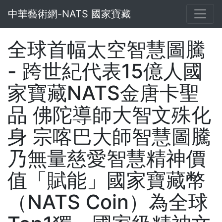
中華藝術網-NATS 國家寶藏
全球首幅太空智慧圖騰
- 跨世紀代表15億人國
家寶藏NATS金唐卡聖
品 佛陀導師大智文殊化
身 宗喀巴大師智慧圖騰
乃無量慈愛智慧精神價
值「賦能」國家寶藏幣
（NATS Coin）為全球