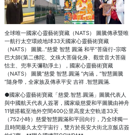
全球唯一國家心靈藝術寶藏（NATS） 圖騰傳承暨唯
一航行太空環繞地球33天國家心靈藝術寶藏
（NATS） 圖騰..“慈愛 智慧 圓滿 和平”菩薩行-宗喀
巴大師(第二佛陀、文殊大菩薩化身、觀世音大菩薩
怙主、兜率天彌勒淨土），國家心靈藝術寶藏
（NATS） 圖騰“慈愛 智慧.圓滿 ”內涵，“智慧圖騰
”隨身帶，全家族及傳承平安 吉祥 .智慧圓滿.
●國家心靈藝術寶藏「慈愛.智慧.圓滿」圖騰代表人
與中國航天代表人簽署，國家級慈愛和平圖騰由神舟
11號搭載至地外空間400公里高度太空軌道33天
（752小時）慈愛智慧圓滿和平回向行，乃全球獨一
且時間最久太空宇宙行，雙方於長安大街北京飯店簽