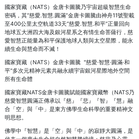
國家寶藏（NATS）金唐卡圖騰乃宇宙超級智慧生命
密碼，其“慈愛.智慧.圓滿”金唐卡圖騰由神舟11號聖載
至400公里太空軌道33天“慈愛.智慧.和平”正量回向
地球五大洲四大海及銀河星系之有情生命菩薩行，慈
愛智慧正能量為和平保護地球人類與太空星際，能永
續生命與慧命而不滅！
國家寶藏（NATS）金唐卡圖騰 "慈愛·智慧·圓滿·和
平"多次元精神元素共融永續宇宙銀河星際地外空間
所有生命體
國家寶藏NATS金唐卡圖騰賦能國家寶藏幣（NATS乃
慈愛智慧圓滿正傳承以『慈』『悲』『智』『慧』融
合「空」與「中」是東方佛學生命科學的重要精神文
明思想。
佛學中『智慧』是「空」與「中」的寂靜大圓滿，是