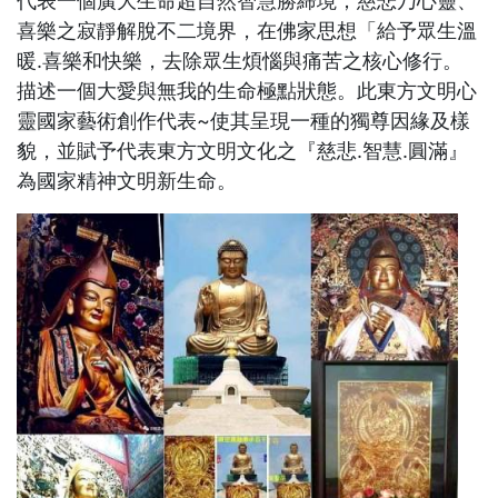
代表一個廣大生命超自然智慧勝締境；慈悲乃心靈、
喜樂之寂靜解脫不二境界，在佛家思想「給予眾生溫
暖.喜樂和快樂，去除眾生煩惱與痛苦之核心修行。
描述一個大愛與無我的生命極點狀態。此東方文明心
靈國家藝術創作代表~使其呈現一種的獨尊因緣及樣
貌，並賦予代表東方文明文化之『慈悲.智慧.圓滿』
為國家精神文明新生命。