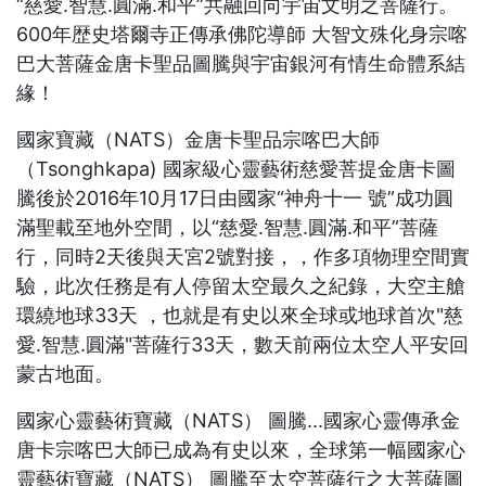
“慈愛.智慧.圓滿.和平”共融回向宇宙文明之菩薩行。
600年歴史塔爾寺正傳承佛陀導師 大智文殊化身宗喀
巴大菩薩金唐卡聖品圖騰與宇宙銀河有情生命體系結
緣！
國家寶藏（NATS）金唐卡聖品宗喀巴大師
（Tsonghkapa) 國家級心靈藝術慈愛菩提金唐卡圖
騰後於2016年10月17日由國家“神舟十一 號”成功圓
滿聖載至地外空間，以“慈愛.智慧.圓滿.和平”菩薩
行，同時2天後與天宮2號對接，，作多項物理空間實
驗，此次任務是有人停留太空最久之紀錄，大空主艙
環繞地球33天 ，也就是有史以來全球或地球首次"慈
愛.智慧.圓滿"菩薩行33天，數天前兩位太空人平安回
蒙古地面。
國家心靈藝術寶藏（NATS） 圖騰...國家心靈傳承金
唐卡宗喀巴大師已成為有史以來，全球第一幅國家心
靈藝術寶藏（NATS） 圖騰至太空菩薩行之大菩薩圖