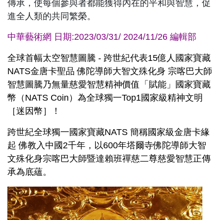
傳承，使每個參與者都能獲得內在的平和與智慧，促
進全人類的共同繁榮。
中華藝術網 日期:2023/03/31/
2024
/11
/26
編輯部
全球首幅太空智慧圖騰 - 跨世紀代表15億人國家寶藏
NATS金唐卡聖品 佛陀導師大智文殊化身 宗喀巴大師
智慧圖騰乃無量慈愛智慧精神價值「賦能」國家寶藏
幣（NATS Coin）為全球獨一Top1國家級精神文明
［迷因幣］！
跨世紀全球獨一國家寶藏NATS 簡稱國家級金唐卡緣
起 佛教入中國2千年，以600年塔爾寺佛陀導師大智
文殊化身宗喀巴大師暨達賴班禪慈二尊慈愛智慧正傳
承為底蘊。