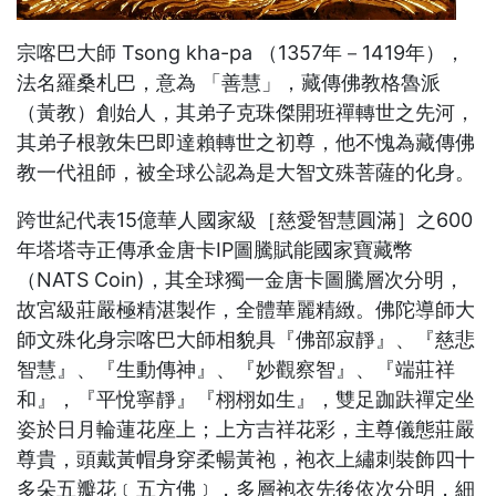
宗喀巴大師 Tsong kha-pa （1357年－1419年），
法名羅桑札巴，意為 「善慧」，藏傳佛教格魯派
（黃教）創始人，其弟子克珠傑開班禪轉世之先河，
其弟子根敦朱巴即達賴轉世之初尊，他不愧為藏傳佛
教一代祖師，被全球公認為是大智文殊菩薩的化身。
跨世紀代表15億華人國家級［慈愛智慧圓滿］之600
年塔塔寺正傳承金唐卡IP圖騰賦能國家寶藏幣
（NATS Coin)，其全球獨一金唐卡圖騰層次分明，
故宮級莊嚴極精湛製作，全體華麗精緻。佛陀導師大
師文殊化身宗喀巴大師相貌具『佛部寂靜』、『慈悲
智慧』、『生動傳神』、『妙觀察智』、『端莊祥
和』，『平悅寧靜』『栩栩如生』，雙足跏趺禪定坐
姿於日月輪蓮花座上；上方吉祥花彩，主尊儀態莊嚴
尊貴，頭戴黃帽身穿柔暢黃袍，袍衣上繡刺裝飾四十
多朵五瓣花﹝五方佛﹞，多層袍衣先後依次分明，細