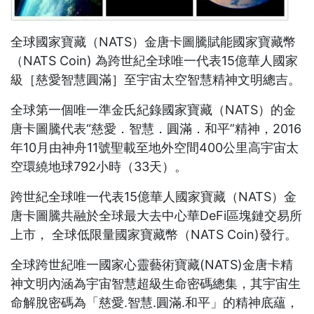
全球國家寶藏（NATS）金唐卡圖騰賦能國家寶藏幣
（NATS Coin) 為跨世紀全球唯一代表15億華人國家
級［慈愛智慧圓滿］至宇宙太空智慧精神文明總吉。
全球第一個唯一準金氏紀錄國家寶藏（NATS）的金
唐卡圖騰代表“慈愛．智慧．圓滿．和平”精神，2016
年10月由神舟11號聖載至地外空間400公里高宇宙太
空環繞地球792小時（33天）。
跨世紀全球唯一代表15億華人國家寶藏（NATS）金
唐卡圖騰共融於全球最大去中心華DeFi區塊鏈交易所
上市， 全球低限量國家寶藏幣（NATS Coin)發行。
全球跨世紀唯一國家心靈藝術寶藏(NATS)金唐卡精
神文明內涵為宇宙智慧超級生命密碼總集，其宇宙生
命解脫密碼為「慈愛.智慧.圓滿.和平」的精神底蘊，