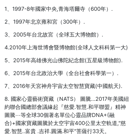
1、1997-8年國家中央,青海塔爾寺（600年）.
2、1997年北京雍和宮（300年）.
3、2005年台北故宮（全球五大博物館）.
4.2010年上海世博會暨博物館(全球人文科科第一大)
5、2015年高雄佛光山佛陀紀念館(五星級博物館).
6、2015年台北政治大學（全台社會科學第一）.
7、2016年天宮神舟宇宙太空智慧寶藏(中國航天).
8. 國家心靈藝術寶藏（NATS） 圖騰...2017年美國紐
約聯合國總部會議緣起『慈愛.智慧.和平聯盟』精神
圖騰⋯等全球30個著名單位心靈品牌DNA+(融
合)+國家寶藏圖騰於太空宇宙400公里太空軌道,"慈
愛.智慧..富貴 .吉祥.圓滿.和平"菩薩行33天。