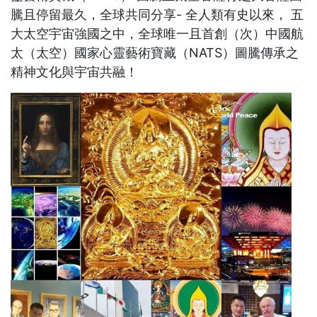
騰且停留最久，全球共同分享- 全人類有史以來， 五
大太空宇宙強國之中，全球唯一且首創（次）中國航
太（太空）國家心靈藝術寶藏（NATS）圖騰傳承之
精神文化與宇宙共融！