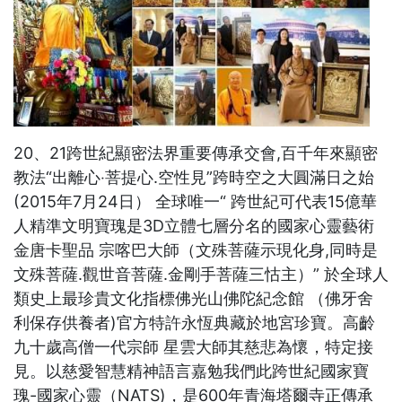
20、21跨世紀顯密法界重要傳承交會,百千年來顯密
教法“出離心‧菩提心.空性見”跨時空之大圓滿日之始
(2015年7月24日） 全球唯一“ 跨世紀可代表15億華
人精準文明寶瑰是3D立體七層分名的國家心靈藝術
金唐卡聖品 宗喀巴大師（文殊菩薩示現化身,同時是
文殊菩薩.觀世音菩薩.金剛手菩薩三怙主）” 於全球人
類史上最珍貴文化指標佛光山佛陀紀念館 （佛牙舍
利保存供養者)官方特許永恆典藏於地宮珍寶。高齡
九十歲高僧一代宗師 星雲大師其慈悲為懷，特定接
見。以慈愛智慧精神語言嘉勉我們此跨世紀國家寶
瑰-國家心靈（NATS)，是600年青海塔爾寺正傳承