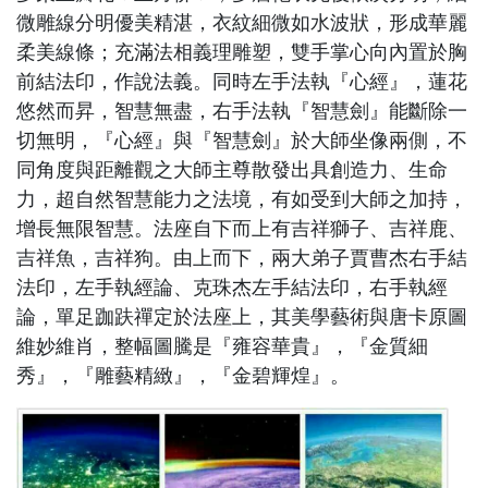
微雕線分明優美精湛，衣紋細微如水波狀，形成華麗
柔美線條；充滿法相義理雕塑，雙手掌心向內置於胸
前結法印，作說法義。同時左手法執『心經』，蓮花
悠然而昇，智慧無盡，右手法執『智慧劍』能斷除一
切無明，『心經』與『智慧劍』於大師坐像兩側，不
同角度與距離觀之大師主尊散發出具創造力、生命
力，超自然智慧能力之法境，有如受到大師之加持，
增長無限智慧。法座自下而上有吉祥獅子、吉祥鹿、
吉祥魚，吉祥狗。由上而下，兩大弟子賈曹杰右手結
法印，左手執經論、克珠杰左手結法印，右手執經
論，單足跏趺禪定於法座上，其美學藝術與唐卡原圖
維妙維肖，整幅圖騰是『雍容華貴』，『金質細
秀』，『雕藝精緻』，『金碧輝煌』。