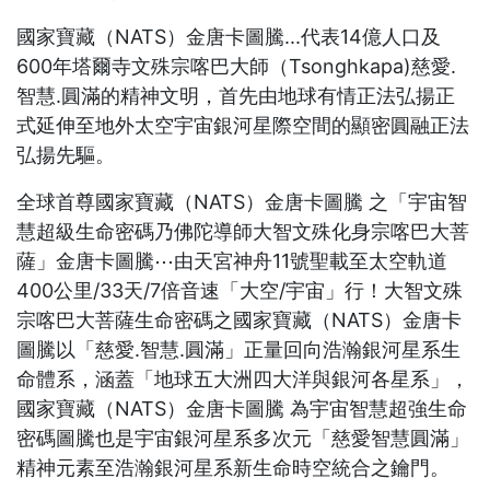
國家寶藏（NATS）金唐卡圖騰...代表14億人口及
600年塔爾寺文殊宗喀巴大師（Tsonghkapa)慈愛.
智慧.圓滿的精神文明，首先由地球有情正法弘揚正
式延伸至地外太空宇宙銀河星際空間的顯密圓融正法
弘揚先驅。
全球首尊國家寶藏（NATS）金唐卡圖騰 之「宇宙智
慧超級生命密碼乃佛陀導師大智文殊化身宗喀巴大菩
薩」金唐卡圖騰⋯由天宮神舟11號聖載至太空軌道
400公里/33天/7倍音速「大空/宇宙」行！大智文殊
宗喀巴大菩薩生命密碼之國家寶藏（NATS）金唐卡
圖騰以「慈愛.智慧.圓滿」正量回向浩瀚銀河星系生
命體系，涵蓋「地球五大洲四大洋與銀河各星系」，
國家寶藏（NATS）金唐卡圖騰 為宇宙智慧超強生命
密碼圖騰也是宇宙銀河星系多次元「慈愛智慧圓滿」
精神元素至浩瀚銀河星系新生命時空統合之鑰門。