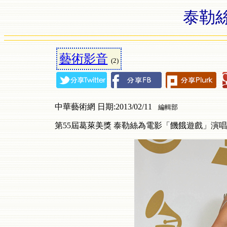
泰勒絲Ta
藝術影音
(2)
中華藝術網 日期:2013/02/11
編輯部
第55屆葛萊美獎 泰勒絲為電影「饑餓遊戲」演唱主題