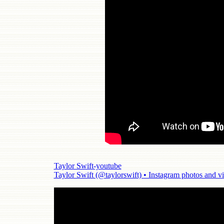
Taylor Swift-youtube
Taylor Swift (@taylorswift) • Instagram photos and v