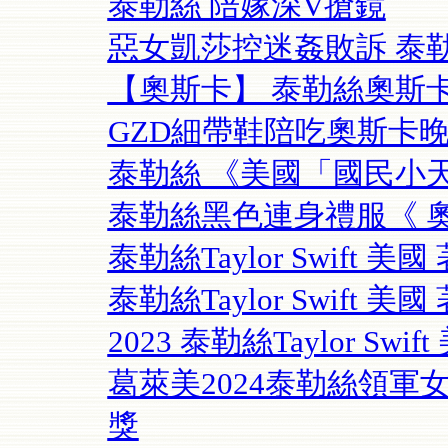
泰勒絲 陪嫁深V搶鏡
惡女凱莎控迷姦敗訴 泰
【奧斯卡】 泰勒絲奧斯
GZD細帶鞋陪吃奧斯卡晚宴
泰勒絲 《美國「國民小天
泰勒絲黑色連身禮服《 奧
泰勒絲Taylor Swift
泰勒絲Taylor Swift 美
2023 泰勒絲Taylor Sw
葛萊美2024泰勒絲領軍
獎