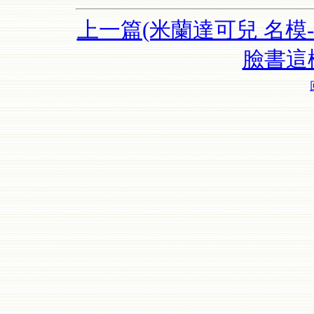
上一篇(米蘭達可兒 名模-
臉書這