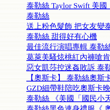
泰勒絲 Taylor Swif
泰勒絲
送上粉色髮飾 把女友變
泰勒絲 甜得好有心機
最佳流行演唱專輯 泰勒
葛萊美騷炫桃紅內褲嗆肯
惡女凱莎控迷姦敗訴 泰
【奧斯卡】 泰勒絲奧斯
GZD細帶鞋陪吃奧斯卡晚宴
泰勒絲 《美國「國民小天
泰勒絲黑色連身禮服《 奧