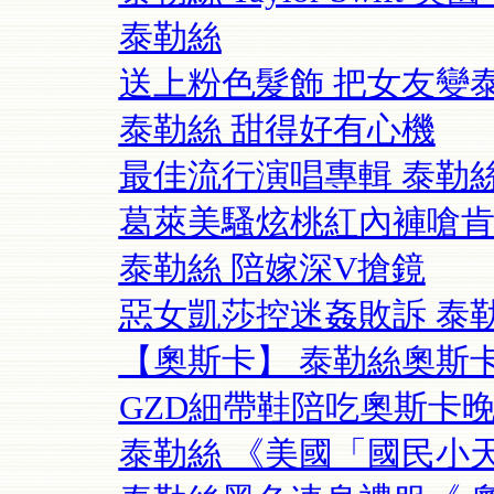
泰勒絲
送上粉色髮飾 把女友變
泰勒絲 甜得好有心機
最佳流行演唱專輯 泰勒
葛萊美騷炫桃紅內褲嗆肯
泰勒絲 陪嫁深V搶鏡
惡女凱莎控迷姦敗訴 泰
【奧斯卡】 泰勒絲奧斯
GZD細帶鞋陪吃奧斯卡晚宴
泰勒絲 《美國「國民小天