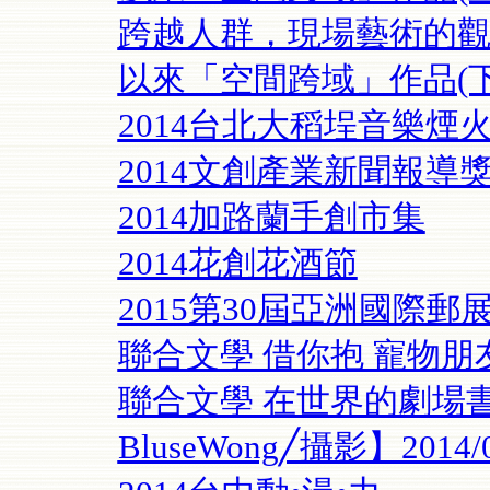
跨越人群，現場藝術的觀
以來「空間跨域」作品(下
2014台北大稻埕音樂煙
2014文創產業新聞報導
2014加路蘭手創市集
2014花創花酒節
2015第30屆亞洲國際郵
聯合文學 借你抱 寵物朋友【
聯合文學 在世界的劇場
BluseWong╱攝影】2014/0