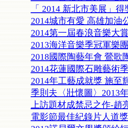
「 2014 新北市美展」
2014城市有愛 高雄加
2014第一屆春浪音樂大賞冠
2013海洋音樂季冠軍樂
2018國際陶藝年會 鶯
2014花蓮國際石雕藝術
2014年工藝成就獎 施至
季則夫〈壯懷圖〉2013
上訪題材成禁忌之作-趙亮
電影節最佳紀錄片人道