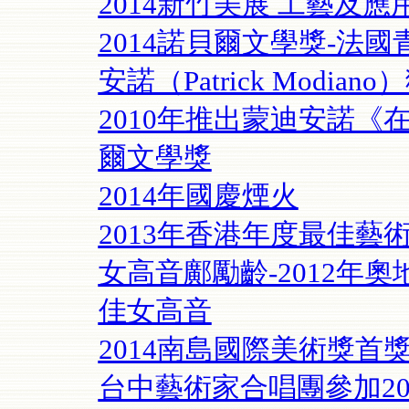
2014新竹美展 工藝及應
2014諾貝爾文學獎-法
安諾（Patrick Modian
2010年推出蒙迪安諾《在
爾文學獎
2014年國慶煙火
2013年香港年度最佳藝
女高音鄺勵齡-2012年
佳女高音
2014南島國際美術獎首獎林
台中藝術家合唱團參加2