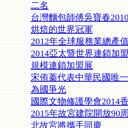
二名
台灣麵包師傅吳寶春20
烘焙的世界冠軍
2012年全球服務業總產
2014亞太暨世界連鎖加
規模連鎖加盟展
宋侑蓁代表中華民國唯一油
為國爭光
國際文物修護學會2014
2015年故宮建院開放9
北故宮將攜手同慶