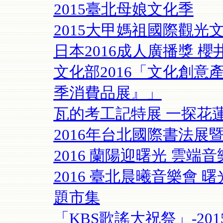
2015臺北母娘文化季
2015大甲媽祖國際觀光
日本2016成人廣播獎 櫻
文化部2016「文化創
季消費品展』」
瓦的考工記特展 一探花蓮建築
2016年台北國際書法展
2016 蘭陽迎曙光 雲端
2016 臺北晨曦音樂會 
題市集
「KBS歌謠大祝祭」-2015-