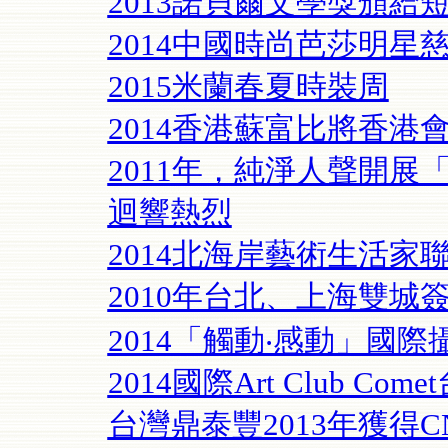
2013諾貝爾文學獎頒給
2014中國時尚芭莎明星
2015米蘭春夏時裝周
2014香港蘇富比將香
2011年，純淨人聲開
迴響熱烈
2014北海岸藝術生活家
2010年台北、上海雙
2014「觸動‧感動」國際
2014國際Art Club Com
台灣鼎泰豐2013年獲得