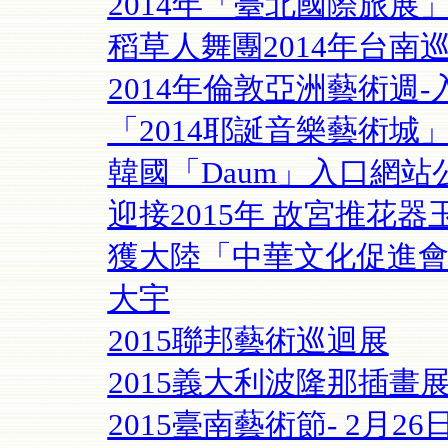
2014年「臺北國際旅展」(
稻草人舞團2014年台
2014年倫敦亞洲藝術週
「2014耶誕音樂藝術城」 
韓國「Daum」入口網站
迎接2015年 故宮推花器
獲大陸「中華文化促進會」
大宇
2015聯邦藝術巡迴展
2015義大利波隆那插畫
2015臺南藝術節- 2月26