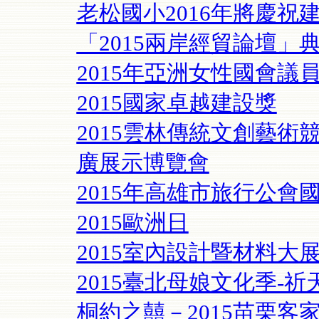
老松國小2016年將慶祝建
「2015兩岸經貿論壇」
2015年亞洲女性國會議
2015國家卓越建設獎
2015雲林傳統文創藝
廣展示博覽會
2015年高雄市旅行公會
2015歐洲日
2015室內設計暨材料大
2015臺北母娘文化季-
桐約之囍－2015苗栗客