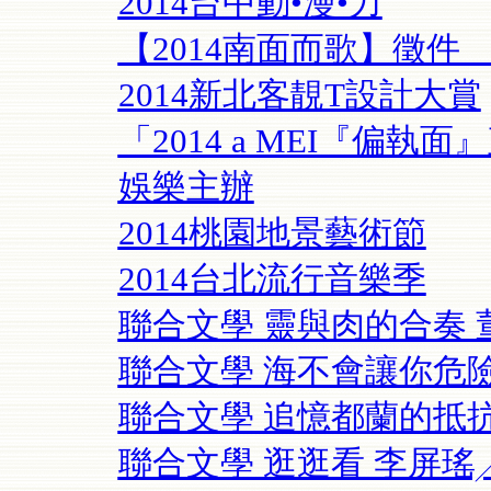
2014台中動•漫•力
【2014南面而歌】徵
2014新北客靚T設計大賞
「2014 a MEI『偏
娛樂主辦
2014桃園地景藝術節
2014台北流行音樂季
聯合文學 靈與肉的合奏 董啟章
聯合文學 海不會讓你危險 王志
聯合文學 追憶都蘭的抵抗年華
聯合文學 逛逛看 李屏瑤╱文 