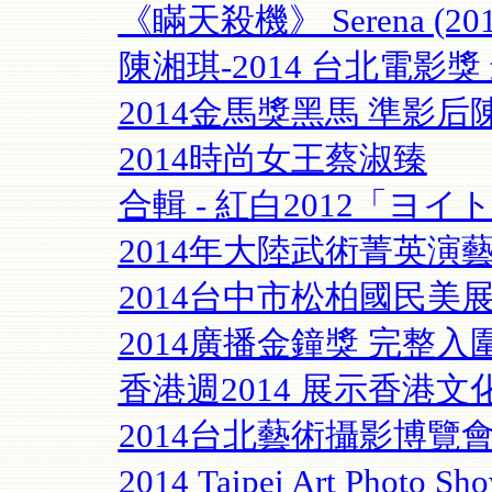
《瞞天殺機》 Serena (2014
陳湘琪-2014 台北電影
2014金馬獎黑馬 準影后
2014時尚女王蔡淑臻
合輯 - 紅白2012「ヨイ
2014年大陸武術菁英演
2014台中市松柏國民美
2014廣播金鐘獎 完整
香港週2014 展示香港文
2014台北藝術攝影博覽
2014 Taipei Art Ph