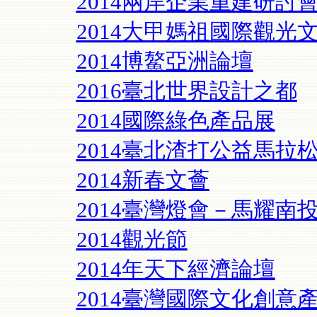
2014兩岸企業重建研討
2014大甲媽祖國際觀光
2014博鰲亞洲論壇
2016臺北世界設計之都
2014國際綠色產品展
2014臺北渣打公益馬拉
2014新春文薈
2014臺灣燈會－馬耀南
2014觀光節
2014年天下經濟論壇
2014臺灣國際文化創意