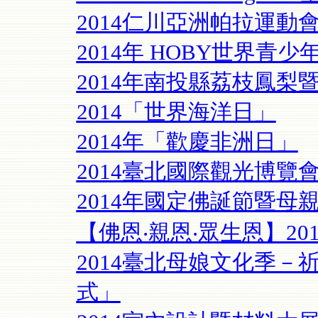
2014仁川亞洲帕拉運動
2014年 HOBY世界青
2014年南投縣荔枝鳳梨
2014「世界海洋日」
2014年「歡慶非洲日」
2014臺北國際觀光博覽
2014年國定佛誕節暨母
【佛恩‧親恩‧眾生恩】20
2014臺北母娘文化季
式」