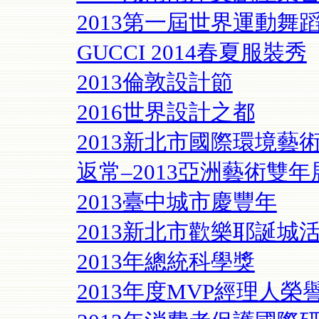
2013第一屆世界運動舞
GUCCI 2014春夏服裝秀
2013倫敦設計節
2016世界設計之都
2013新北市國際環境藝
返常–2013亞洲藝術雙年
2013臺中城市慶豐年
2013新北市歡樂耶誕城
2013年總統科學獎
2013年度MVP經理人榮