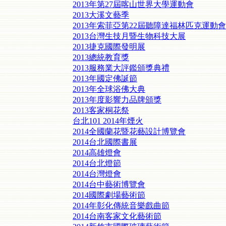
2013年第27屆喀山世界大學運動會
2013大溪文藝季
2013年索菲亞第22屆聽障達福林匹克運動會
2013台灣生技月暨生物科技大展
2013捷克國際發明展
2013總統教育獎
2013服務業大評鑑頒獎典禮
2013年國定佛誕節
2013年全球浴佛大典
2013年度影響力品牌頒獎
2013客家桐花祭
台北101 2014年煙火
2014全國蘭花暨花藝設計博覽會
2014台北國際書展
2014高雄燈會
2014台北燈節
2014台灣燈會
2014台中藝術博覽會
2014國際劇場藝術節
2014年彰化傳統音樂戲曲節
2014台南客家文化藝術節