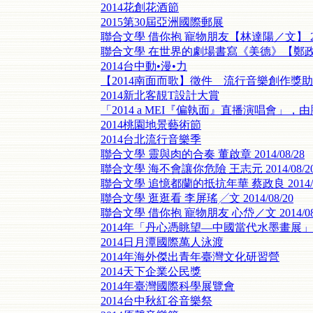
2014花創花酒節
2015第30屆亞洲國際郵展
聯合文學 借你抱 寵物朋友【林達陽／文】 2014
聯合文學 在世界的劇場書寫《美德》【鄭政恆╱採訪
2014台中動•漫•力
【2014南面而歌】徵件 流行音樂創作獎
2014新北客靚T設計大賞
「2014 a MEI『偏執面』直播演唱會」
2014桃園地景藝術節
2014台北流行音樂季
聯合文學 靈與肉的合奏 董啟章 2014/08/28
聯合文學 海不會讓你危險 王志元 2014/08/2
聯合文學 追憶都蘭的抵抗年華 蔡政良 2014/0
聯合文學 逛逛看 李屏瑤╱文 2014/08/20
聯合文學 借你抱 寵物朋友 心岱／文 2014/08
2014年「丹心憑眺望—中國當代水墨畫展」
2014日月潭國際萬人泳渡
2014年海外傑出青年臺灣文化研習營
2014天下企業公民獎
2014年臺灣國際科學展覽會
2014台中秋紅谷音樂祭