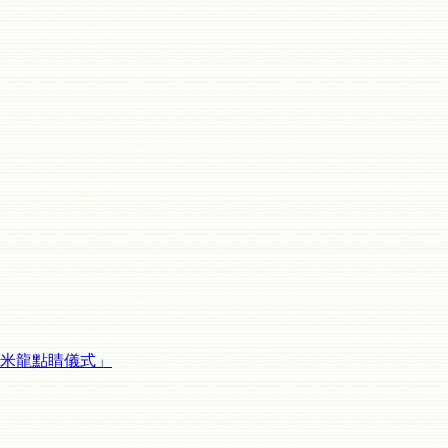
會米龍點睛儀式」