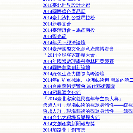
2016臺北世界設計之都
2014國際綠色產品展
2014臺北渣打公益馬拉松
2014新春文薈
2014臺灣燈會－馬耀南投
2014觀光節
2014年天下經濟論壇
2014臺灣國際文化創意產業博覽會
「2014全球客家懇親大會」
2014年國際數理學科奧林匹亞競賽
2014國際創業創新論壇
2014綠色生產力國際高峰論壇
2014年紐約軍械庫、亞洲藝術週 開啟的
2014台南藝術博覽會 當代藝術新聞
2014紹興酒文化節
「2014臺北客家義民嘉年華主祭大典」
跨越人群，現場藝術的觀眾身體性——綜觀2
跨越人群，現場藝術的觀眾身體性——綜觀2
2014台北大稻埕音樂煙火節
2014文創產業新聞報導獎
2014加路蘭手創市集