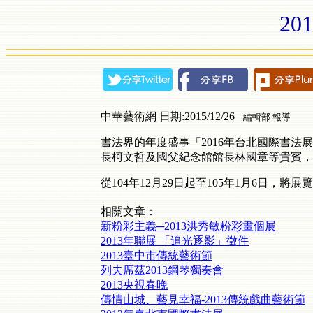
2
中華藝術網 日期:2015/12/26
編輯部 報導
書法界的年度盛事「2016年台北國際書法
長柯文哲及國父紀念館館長林國章等貴賓，也
從104年12月29日起至105年1月6日，
相關文章：
新粉彩主義─2013洪秀敏粉彩畫個展
2013年聯展 「追光逐影」徵件
2013臺中市傳統藝術節
列夫席茲2013鋼琴獨奏會
2013央視春晚
傳情山城、藝見幸福-2013傳統戲曲藝術節