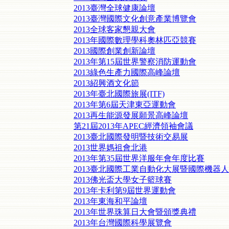
2013臺灣全球健康論壇
2013臺灣國際文化創意產業博覽會
2013全球客家懇親大會
2013年國際數理學科奧林匹亞競賽
2013國際創業創新論壇
2013年第15屆世界警察消防運動會
2013綠色生產力國際高峰論壇
2013紹興酒文化節
2013年臺北國際旅展(ITF)
2013年第6屆天津東亞運動會
2013再生能源發展願景高峰論壇
第21屆2013年APEC經濟領袖會議
2013臺北國際發明暨技術交易展
2013世界媽祖會北港
2013年第35屆世界洋服年會年度比賽
2013臺北國際工業自動化大展暨國際機器
2013佛光盃大學女子籃球賽
2013年卡利第9屆世界運動會
2013年東海和平論壇
2013年世界珠算日大會暨頒獎典禮
2013年台灣國際科學展覽會