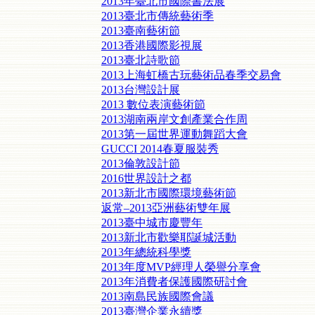
2013年臺北市國際書法展
2013臺北市傳統藝術季
2013臺南藝術節
2013香港國際影視展
2013臺北詩歌節
2013上海虹橋古玩藝術品春季交易會
2013台灣設計展
2013 數位表演藝術節
2013湖南兩岸文創產業合作周
2013第一屆世界運動舞蹈大會
GUCCI 2014春夏服裝秀
2013倫敦設計節
2016世界設計之都
2013新北市國際環境藝術節
返常–2013亞洲藝術雙年展
2013臺中城市慶豐年
2013新北市歡樂耶誕城活動
2013年總統科學獎
2013年度MVP經理人榮譽分享會
2013年消費者保護國際研討會
2013南島民族國際會議
2013臺灣企業永續獎