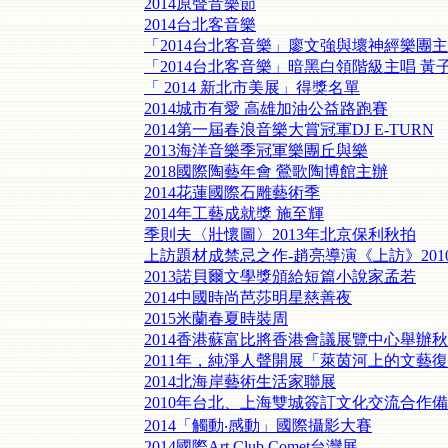
2014原聲音樂節
2014台北客音樂
「2014台北客音樂」廖文強與壞神經樂團
「2014台北客音樂」暗黑白領階級主唱 黃
「 2014 新北市美展」得獎名單
2014城市有愛 高雄加油公益路跑賽
2014第一屆春浪音樂大賞冠軍DJ E-TURN
2013海洋音樂季冠軍樂團丘與樂
2018國際陶藝年會 鶯歌陶博館主辦
2014花蓮國際石雕藝術季
2014年工藝成就獎 施至輝
季則夫〈壯懷圖〉2013年北京保利秋拍
上訪題材成禁忌之作-趙亮導演《上訪》20
2013諾貝爾文學獎頒給短篇小說家孟若
2014中國時尚芭莎明星慈善夜
2015米蘭春夏時裝周
2014香港蘇富比將香港會議展覽中心舉辦
2011年，純淨人聲開展「萊茵河上的文藝
2014北海岸藝術生活家聯展
2010年台北、上海雙城簽訂文化交流合作
2014「觸動‧感動」國際攝影大賽
2014國際Art Club Comet台灣展