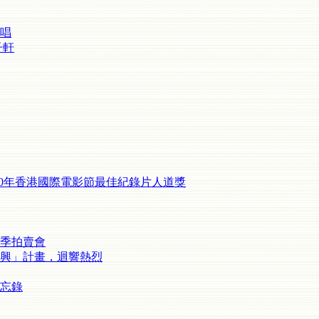
主唱
子軒
10年香港國際電影節最佳紀錄片人道獎
秋季拍賣會
復興」計畫，迴響熱烈
備忘錄