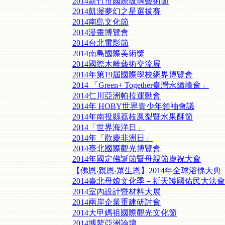
2014新竹市國際玻璃藝術節
2014凱渥夢幻之星選拔賽
2014南島文化節
2014漫畫博覽會
2014台北電影節
2014南島國際美術獎
2014國際木雕藝術交流展
2014年第19屆國際學校網界博覽會
2014 「Green+ Together臺灣永續峰會」
2014仁川亞洲帕拉運動會
2014年 HOBY世界青少年領袖會議
2014年南投縣荔枝鳳梨暨水果酥節
2014「世界海洋日」
2014年「歡慶非洲日」
2014臺北國際觀光博覽會
2014年國定佛誕節暨母親節慶祝大會
【佛恩‧親恩‧眾生恩】2014年全球浴佛大典
2014臺北母娘文化季－祈天護國佑民大法
2014室內設計暨材料大展
2014兩岸企業重建研討會
2014大甲媽祖國際觀光文化節
2014博鰲亞洲論壇