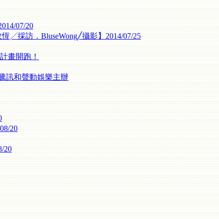
/07/20
．BluseWong╱攝影】2014/07/25
助計畫開跑！
，由騰訊和聲動娛樂主辦
0
8/20
/20