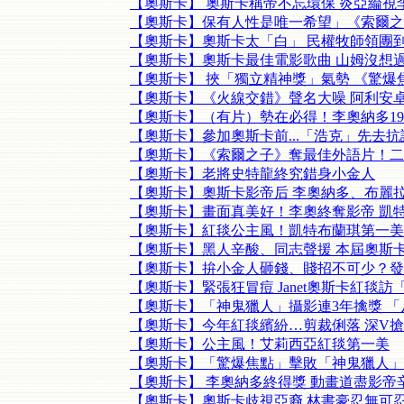
【奧斯卡】 奧斯卡稱帝不忘環保 炎亞綸視
【奧斯卡】保有人性是唯一希望」《索爾之
【奧斯卡】奧斯卡太「白」 民權牧師領團
【奧斯卡】奧斯卡最佳電影歌曲 山姆沒想
【奧斯卡】 挾「獨立精神獎」氣勢 《驚爆
【奧斯卡】《火線交錯》聲名大噪 阿利安
【奧斯卡】（有片）勢在必得！李奧納多1
【奧斯卡】參加奧斯卡前...「浩克」先去
【奧斯卡】《索爾之子》奪最佳外語片！二
【奧斯卡】老將史特龍終究錯身小金人
【奧斯卡】奧斯卡影帝后 李奧納多、布麗
【奧斯卡】畫面真美好！李奧終奪影帝 凱
【奧斯卡】紅毯公主風！凱特布蘭琪第一美
【奧斯卡】黑人辛酸、同志聲援 本屆奧斯
【奧斯卡】拚小金人砸錢、賤招不可少？發
【奧斯卡】緊張狂冒痘 Janet奧斯卡紅毯
【奧斯卡】「神鬼獵人」攝影連3年擒獎 
【奧斯卡】今年紅毯繽紛…剪裁俐落 深V
【奧斯卡】公主風！艾莉西亞紅毯第一美
【奧斯卡】「驚爆焦點」擊敗「神鬼獵人」
【奧斯卡】 李奧納多終得獎 動畫道盡影帝
【奧斯卡】奧斯卡歧視亞裔 林書豪忍無可