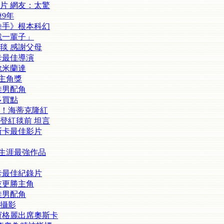
片 網友：太驚
9年
拳手》根本科幻
戲一輩子」
毯 感謝父母
卡最佳導演
尬米蘭達
主角獎
佳男配角
多買點
！海蒂克隆紅
登紅毯前 坦言
斯卡最佳影片
勒生涯最強作品
卡最佳紀錄片
技更勝主角
佳男配角
攝影
寶格麗出席奧斯卡