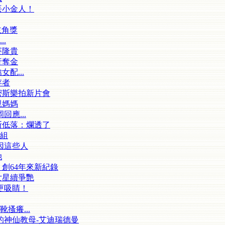
丟小金人！
主角獎
.
賽隆貴
行奪金
配...
存者
密斯樂拍新片會
親媽媽
應...
斯低落：爛透了
組
因這些人
她
創64年來新紀錄
女星續爭艷
更吸睛！
搔癢...
的神仙教母-艾迪瑞德曼