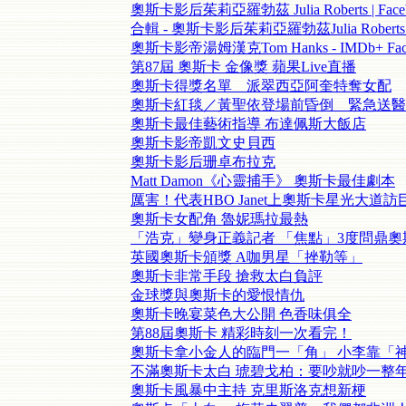
奧斯卡影后茱莉亞羅勃茲 Julia Roberts | Face
合輯 - 奧斯卡影后茱莉亞羅勃茲Julia Roberts -
奧斯卡影帝湯姆漢克Tom Hanks - IMDb+ Faceb
第87屆 奧斯卡 金像獎 蘋果Live直播
奧斯卡得獎名單 派翠西亞阿奎特奪女配
奧斯卡紅毯／黃聖依登場前昏倒 緊急送醫
奧斯卡最佳藝術指導 布達佩斯大飯店
奧斯卡影帝凱文史貝西
奧斯卡影后珊卓布拉克
Matt Damon《心靈捕手》 奧斯卡最佳劇本
厲害！代表HBO Janet上奧斯卡星光大道訪
奧斯卡女配角 魯妮瑪拉最熱
「浩克」變身正義記者 「焦點」3度問鼎奧
英國奧斯卡頒獎 A咖男星「挫勒等」
奧斯卡非常手段 搶救太白負評
金球獎與奧斯卡的愛恨情仇
奧斯卡晚宴菜色大公開 色香味俱全
第88屆奧斯卡 精彩時刻一次看完！
奧斯卡拿小金人的臨門一「角」 小李靠「
不滿奧斯卡太白 琥碧戈柏：要吵就吵一整
奧斯卡風暴中主持 克里斯洛克想新梗