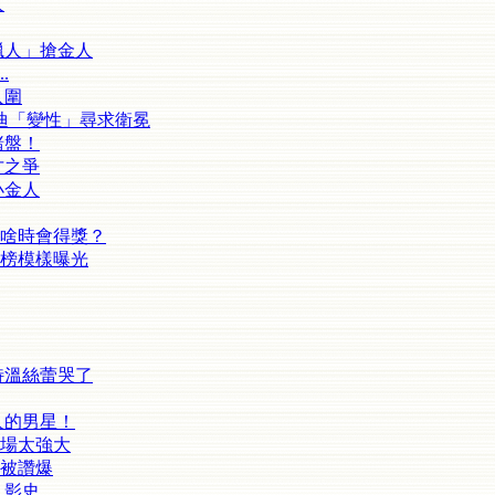
人
獵人」搶金人
.
入圍
迪「變性」尋求衛冕
賭盤！
才之爭
小金人
啥時會得獎？
陪榜模樣曝光
特溫絲蕾哭了
人的男星！
場太強大
被讚爆
史...