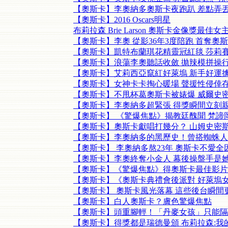
【奧斯卡】李奧納多奧斯卡夜跑趴 差點弄
【奧斯卡】2016 Oscars明星
布莉拉森 Brie Larson 奧斯卡金像獎最佳女
【奧斯卡】李奧 從影36年3度陪跑 首奪奧斯..
【奧斯卡】凱特布蘭琪花精靈冠紅毯 莎莉
【奧斯卡】浪蕩李奧聽話收斂 拋辣模拼操
【奧斯卡】艾莉西亞竄紅好萊塢 新手好運擒女
【奧斯卡】女神卡卡掏心暖場 聲援性侵倖
【奧斯卡】不甩杯葛奧斯卡被婊爆 威爾史
【奧斯卡】李奧納多超緊張 得獎瞬間立刻
【奧斯卡】 《驚爆焦點》揭教廷醜聞 梵諦岡回
【奧斯卡】奧斯卡獻唱打幾分？ 山姆史密
【奧斯卡】李奧納多的黑歷史！曾搭蜘蛛人
【奧斯卡】 李奧納多熬23年 奧斯卡不愛全
【奧斯卡】李奧終奪小金人 幕後操盤手是
【奧斯卡】《驚爆焦點》得奧斯卡最佳影片 
【奧斯卡】《奧斯卡典禮會後派對 好萊塢
【奧斯卡】 奧斯卡風光落幕 這些後台瞬間
【奧斯卡】白人奧斯卡？膚色驚爆焦點
【奧斯卡】頭重腳輕！「丹麥女孩」只能隔靴
【奧斯卡】得獎都是瑞德曼頒 布莉拉森:我