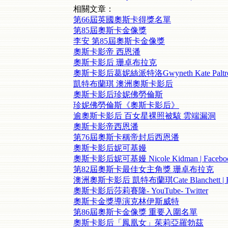
相關文章：
第66屆英國奧斯卡得獎名單
第85屆奧斯卡金像獎
李安 第85屆奧斯卡金像獎
奧斯卡影帝 西恩潘
奧斯卡影后 珊卓布拉克
奧斯卡影后葛妮絲派特洛Gwyneth Kate Paltrow 
凱特布蘭琪 澳洲奧斯卡影后
奧斯卡影后珍妮佛勞倫斯
珍妮佛勞倫斯《奧斯卡影后》
逾奧斯卡影后 百女星裸照被駭 雲端漏洞
奧斯卡影帝西恩潘
第76屆奧斯卡稱帝封后西恩潘
奧斯卡影后妮可基嫚
奧斯卡影后妮可基嫚 Nicole Kidman | Facebo
第82屆奧斯卡最佳女主角獎 珊卓布拉克
澳洲奧斯卡影后 凱特布蘭琪Cate Blanchett | F
奧斯卡影后莎莉賽隆- YouTube- Twitter
奧斯卡金獎導演克林伊斯威特
第86屆奧斯卡金像獎 重要入圍名單
奧斯卡影后「鳳凰女」茱莉亞羅勃茲