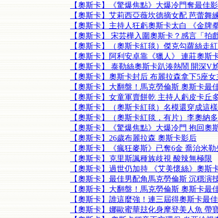
【奧斯卡】《驚爆焦點》大爆冷門奪最佳影
【奧斯卡】艾莉西亞薇坎德摘女配 芭蕾舞練
【奧斯卡】主持人狂虧奧斯卡太白 《金牌
【奧斯卡】 宋芸樺入圍奧斯卡？感言「拍
【奧斯卡】（奧斯卡紅毯）傑克勾蘿絲走紅
【奧斯卡】阿利安卓靠《獵人》 連莊奧斯
【奧斯卡】 泰勒絲奧斯卡趴湊熱鬧 開深V
【奧斯卡】奧斯卡封后 布麗拉森拿下5座女
【奧斯卡】大翻盤！馬克勞倫斯 奧斯卡最
【奧斯卡】女童軍賣餅乾 主持人虧皮卡丘
【奧斯卡】（奧斯卡紅毯）名模還穿成這樣
【奧斯卡】（奧斯卡紅毯，有片）李奧納多
【奧斯卡】《驚爆焦點》大爆冷門 抱回奧
【奧斯卡】26歲布麗拉森 奧斯卡影后
【奧斯卡】《瘋狂麥斯》已奪6金 喬治米
【奧斯卡】克里斯諷種族歧視 酸辣無極限
【奧斯卡】過世仍加持 《艾美懷絲》奧斯
【奧斯卡】最佳男配角馬克勞倫斯 沉穩演
【奧斯卡】大翻盤！馬克勞倫斯 奧斯卡最
【奧斯卡】誰這麼強！連三屆得奧斯卡最佳
【奧斯卡】娜歐蜜華玆化身摩登美人魚 帶