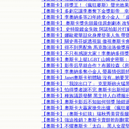
【奧斯卡】得獎王！《瘋狂麥斯》聲光效果
【奧斯卡】多虧它讓李奧奪下金獎影帝 幸
【奧斯卡】李奧納多等23年終拿小金人 「
【奧斯卡】 奧斯卡獎先頒最佳原創劇本 改變
【奧斯卡】 史特龍鍍金失敗 阿諾拍影片打
【奧斯卡】娜歐蜜華玆化身摩登美人魚 帶
【奧斯卡】關史蒂芬妮透視裝 傲視奧斯卡
【奧斯卡】得不到男配角 馬克魯法洛偷獎
【奧斯卡】不只有感謝大家！李奧納多得獎
【奧斯卡】奧斯卡上挺LGBT 山姆史密斯
【奧斯卡】影帝后早就合作？布麗拉森《房
【奧斯卡】李奧納多奪小金人 螢幕情侶凱
【奧斯卡】Janet奧斯卡初體驗 沒有...她要
【奧斯卡】「我說出口了」 克里斯砲火猛
【奧斯卡】怕得獎者謝不完 奧斯卡出新招
【奧斯卡】種族議題發酵 黑主持人白禮服
【奧斯卡】奧斯卡影后不知如何領獎 險錯
【奧斯卡】奧斯卡大贏家搶先出爐 《瘋狂麥
【奧斯卡】（奧斯卡紅毯）瑞秋秀美背長腿
【奧斯卡】強迫推銷？奧斯卡賣餅乾削翻電
【奧斯卡】不懼奧斯卡「太白」 黑人女星