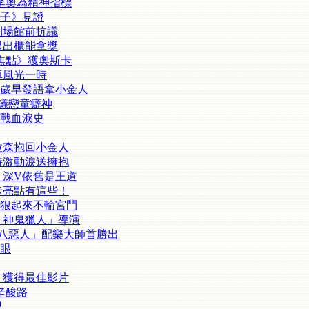
李奧為精神指標
子》見證
到場館前抗議
過出櫃能拿獎
焦點》獲奧斯卡
卓風光一時
9歲早發語拿小金人
抗議戀童癖神
戰血淚史
拉森抱回小金人
特激動淚送擁抱
 深V依舊是王道
卡亮點有這些！
狠起來不輸宮鬥
訪「神鬼獵人」導演
「八惡人」配樂大師首勝出
搶眼
 獲得最佳影片
辛酸路
忍