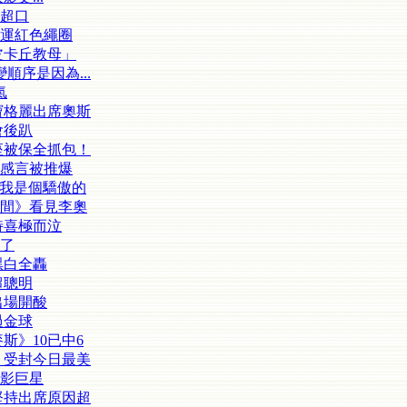
超口
運紅色繩圈
皮卡丘教母」
順序是因為...
氣
寶格麗出席奧斯
會後趴
座被保全抓包！
感言被推爆
：我是個驕傲的
間》看見李奧
特喜極而泣
哭了
黑白全轟
超聰明
出場開酸
過金球
斯》10已中6
 受封今日最美
影巨星
堅持出席原因超