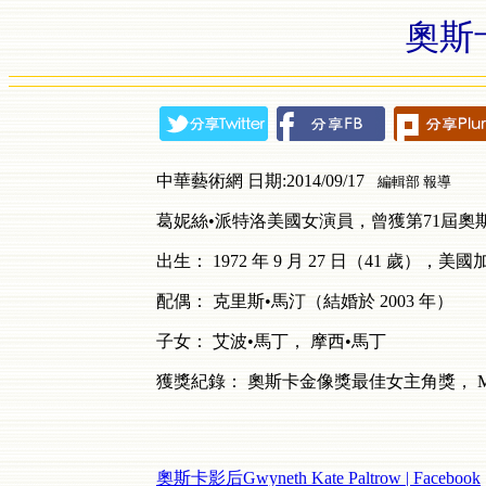
奧斯卡影
中華藝術網 日期:2014/09/17
編輯部 報導
葛妮絲•派特洛美國女演員，曾獲第
71
屆奧
出生：
1972
年
9
月
27
日（
41
歲），美國
配偶：
克里斯•馬汀（結婚於
2003
年）
子女：
艾波•馬丁，
摩西•馬丁
獲獎紀錄：
奧斯卡金像獎最佳女主角獎，
奧斯卡影后Gwyneth Kate Paltrow | Facebook