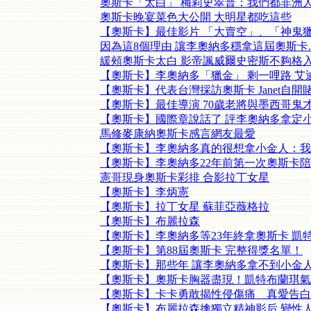
奧斯卡「太白」 梅莉史翠普：我們都非洲
奧斯卡晚宴菜色大公開 大明星都吃這些
【奧斯卡】最佳影片 「大賣空」、「神鬼
因為這8個理由 讓李奧納多穩拿這屆奧斯卡..
緩頰奧斯卡太白 影帝諷威爾史密斯不夠格
【奧斯卡】李奧納多「獵金」 剩一哩路 艾
【奧斯卡】代表台灣採訪奧斯卡 Janet自開
【奧斯卡】最佳導演 70歲老將與墨西哥鬼
【奧斯卡】國際章說話了 評李奧納多拿定
馬修麥康納奧斯卡感言網友最愛
【奧斯卡】李奧納多真的很想拿小金人：我
【奧斯卡】李奧納多22年前第一次奧斯卡
憲哥現身奧斯卡彩排 合影拉丁女星
【奧斯卡】李炳憲
【奧斯卡】拉丁女星 蘇菲亞薇格拉
【奧斯卡】布麗拉森
【奧斯卡】李奧納多等23年終拿奧斯卡 凱
【奧斯卡】第88屆奧斯卡 完整得獎名單！
【奧斯卡】那些年 讓李奧納多拿不到小金
【奧斯卡】奧斯卡胸器盡現！凱特布蘭琪氣
【奧斯卡】卡卡勇敢揭性侵傷痛 真愛告白
【奧斯卡】布麗拉森擒獨立精神影后 變性人影