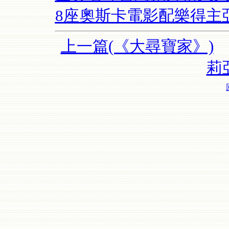
8座奧斯卡電影配樂得主
上一篇(《大尋寶家》)
莉