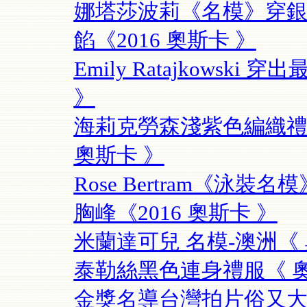
娜塔莎波莉《名模》穿銀
餡《2016 奧斯卡 》
Emily Ratajkowsk
》
海莉克勞森淺紫色編織禮服
奧斯卡 》
Rose Bertram《泳
胸峰《2016 奧斯卡 》
米蘭達可兒 名模-澳洲《 
泰勒絲黑色連身禮服《 奧
金獎名導台灣拍片俗又大