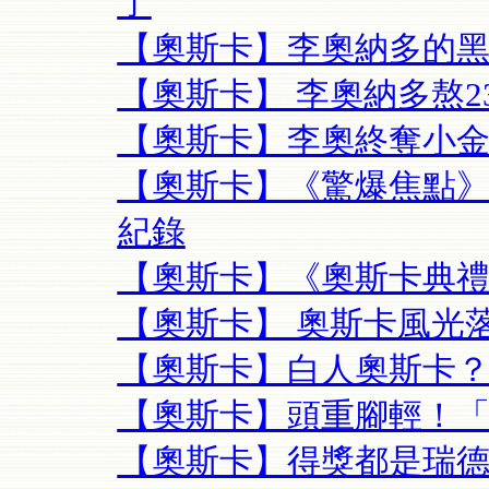
了
【奧斯卡】李奧納多的
【奧斯卡】 李奧納多熬2
【奧斯卡】李奧終奪小金
【奧斯卡】《驚爆焦點》
紀錄
【奧斯卡】《奧斯卡典禮
【奧斯卡】 奧斯卡風光
【奧斯卡】白人奧斯卡
【奧斯卡】頭重腳輕！「丹
【奧斯卡】得獎都是瑞德