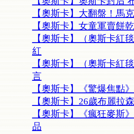
【奧斯卡】奧斯卡封后 
【奧斯卡】大翻盤！馬克
【奧斯卡】女童軍賣餅乾
【奧斯卡】（奧斯卡紅
紅
【奧斯卡】（奧斯卡紅毯
言
【奧斯卡】《驚爆焦點》
【奧斯卡】26歲布麗拉森
【奧斯卡】《瘋狂麥斯》
品