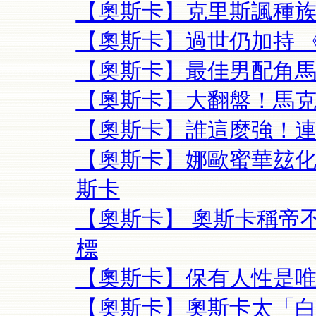
【奧斯卡】克里斯諷種族
【奧斯卡】過世仍加持 
【奧斯卡】最佳男配角馬
【奧斯卡】大翻盤！馬克
【奧斯卡】誰這麼強！
【奧斯卡】娜歐蜜華玆化
斯卡
【奧斯卡】 奧斯卡稱帝
標
【奧斯卡】保有人性是
【奧斯卡】奧斯卡太「白