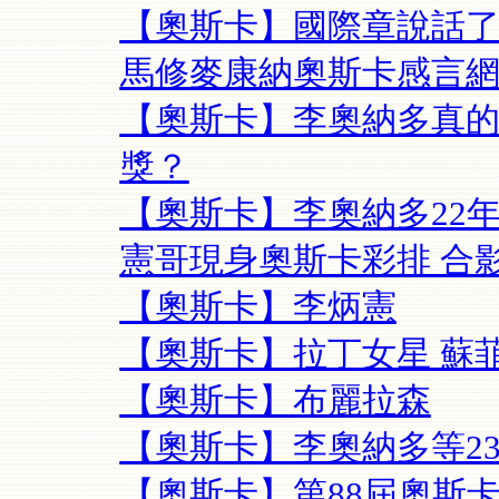
【奧斯卡】國際章說話了
馬修麥康納奧斯卡感言
【奧斯卡】李奧納多真
獎？
【奧斯卡】李奧納多22
憲哥現身奧斯卡彩排 合
【奧斯卡】李炳憲
【奧斯卡】拉丁女星 蘇
【奧斯卡】布麗拉森
【奧斯卡】李奧納多等2
【奧斯卡】第88屆奧斯卡