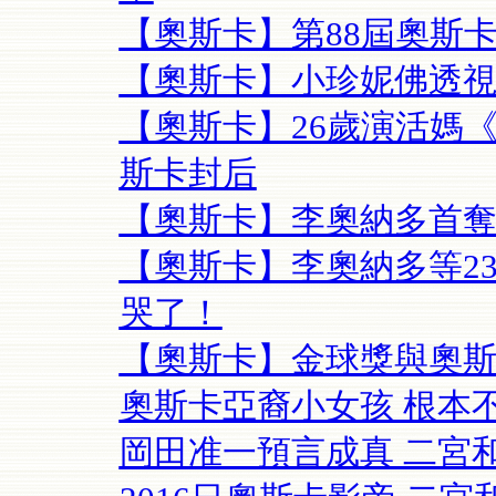
【奧斯卡】第88屆奧斯
【奧斯卡】小珍妮佛透
【奧斯卡】26歲演活媽
斯卡封后
【奧斯卡】李奧納多首
【奧斯卡】李奧納多等2
哭了！
【奧斯卡】金球獎與奧
奧斯卡亞裔小女孩 根本
岡田准一預言成真 二宮