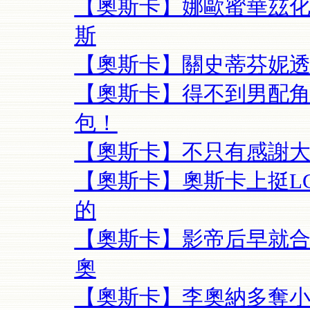
【奧斯卡】娜歐蜜華玆化
斯
【奧斯卡】關史蒂芬妮透
【奧斯卡】得不到男配角
包！
【奧斯卡】不只有感謝
【奧斯卡】奧斯卡上挺L
的
【奧斯卡】影帝后早就
奧
【奧斯卡】李奧納多奪小