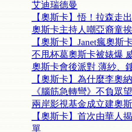
艾迪瑞德曼
【奧斯卡】悟！拉森走出
奧斯卡主持人嘲亞裔童挨
【奧斯卡】Janet瘋奧斯
不甩杯葛奧斯卡被婊爆 
奧斯卡會後派對 薄紗、
【奧斯卡】為什麼李奧
《腦筋急轉彎》不負眾
兩岸影視基金成立建奧
【奧斯卡】首次由華人
單