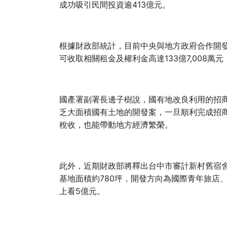
413
成功吸引民間投資逾
億元。
根據財政部統計，目前中央與地方政府合作開
133
7,008
可收取相關租金及權利金高達
億
萬元
國產署副署長邊子樹說，國有地改良利用的招
乏大面積國有土地的開發案，一旦順利完成招
稅收，也能帶動地方經濟繁榮。
此外，近期財政部將釋出台中市審計新村舊宿
780
基地面積約
坪，開發方向為國際青年旅店
5
上看
億元。