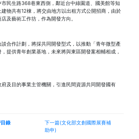
368
中市民生路
巷東西側，鄰近台中綠園道、國美館等知
12
上建物共有
棟，將交由地方以出租方式公開招商，由於
商店及藝術工作坊，作為開發方向。
洽談合作計劃，將採共同開發型式，以推動「青年微型產
發，提供青年創業基地，未來將與東區開發案相輔相成，
政府及目的事業主管機關，引進民間資源共同開發國有
營目錄
下一篇(文化部文創國際展賽補
助申)