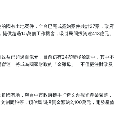
27
發的國有土地案件，全台已完成簽約案件共計
案，政府
1.5
413
，提供超過
萬個工作機會，吸引民間投資逾
億元。
24
商效益已超過百億元，目前仍有
案積極洽談中，其中不
商營運，將成為國家財政的「金雞母」，不僅挹注財政及
舍群國有地，與台中市政府攜手打造文創觀光產業聚落，
2,100
、文創商旅等，預估民間投資金額約
萬元，開發產值