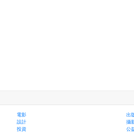
電影
出
設計
攝
投資
公