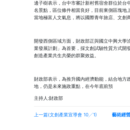
邊子樹表示，台中市審計新村舊宿舍群位於台
名景點，區位條件相當良好，目前東側區塊地
當地極富人文氣息，將以國際青年旅店、文創
開發西側區域方面，財政部正與國立中興大學
業發展計劃」為首要，採文創試驗性質方式開
創造產業共生共榮的群聚效益。
財政部表示，為推升國內經濟動能，結合地方
地，仍是未來施政重點，在今年底前預
主持人:財政部
上一篇(文創產業宣導會 10╱1)
藝術經