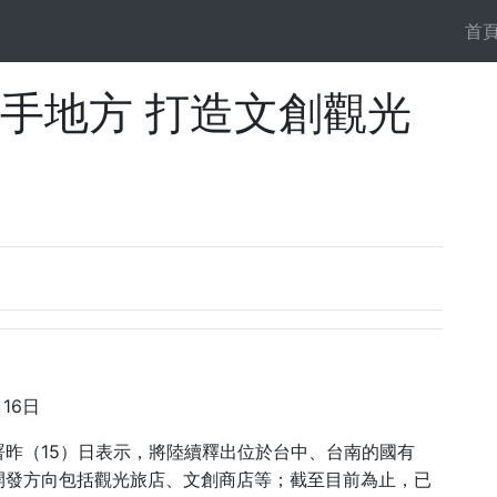
首
攜手地方 打造文創觀光
16
月
日
15
署昨（
）日表示，將陸續釋出位於台中、台南的國有
開發方向包括觀光旅店、文創商店等；截至目前為止，已