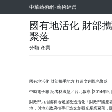
中華藝術網-藝術經營
國有地活化 財部
聚落
分類:產業
國有地活化
財部攜手地方
打造文創觀光聚落
|2014
9
中時電子報
記者林淑慧╱台北報導
年
財政部力推國有地老屋改造活化！財政部國產
地，與地方政府攜手打造文創觀光產業聚落，