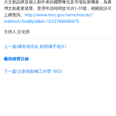
大文創品牌及個人創作者的國際曝光及市場拓展機會，為臺
10
1-31
灣文創產業發聲。受理申請時間從
月
號，相關資訊可
http://www.moc.gov.tw/notice.do?
上網查詢。
method=findById&id=1222766686975
主持人:文化部
上一篇(國有地活化 財部攜手地方)
藝術經營目錄
下一篇(文創智財權工作營 19日)