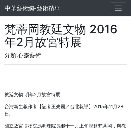
中華藝術網-藝術精華
梵蒂岡教廷文物 2016
年2月故宮特展
分類:心靈藝術
2
教廷文物
明年
月故宮特展
2015
11
28
台灣新生報作者【記者王先國／台北報導】
年
月
.
日
國立故宮博物院馮明珠院長繼十一月上旬親赴梵蒂岡，與教