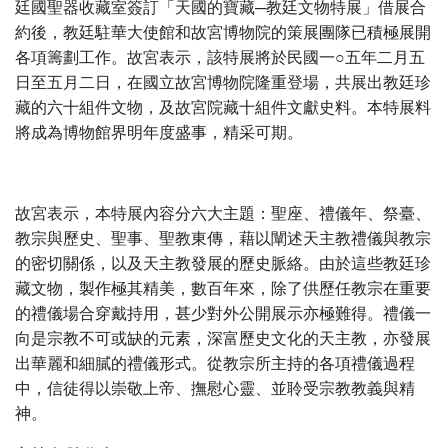
廷國聖器收藏室簽訂「天國的寶藏─教廷文物特展」借展合
約後，教廷駐華大使館和故宮博物院的策展團隊已積極展開
各項籌劃工作。故宮表示，該特展將於民國一○五年二月五
日至五月二日，在國立故宮博物院隆重登場，共展出教廷珍
藏的六十組件文物，及故宮院藏十組件文獻史料。本特展料
將成為博物館界明年度盛事，精采可期。
故宮表示，本特展內容分六大主題：聖座、禮儀年、祭臺、
教宗與歷史、聖事、聖教東傳，藉以闡述天主教禮儀與教宗
的密切關係，以及天主教發展的歷史脈絡。由於這些教廷珍
藏文物，製作極其精美，數百年來，除了供歷任教宗在重要
的禮儀場合穿戴持用，甚少對外公開展示亦極難得。禮儀一
向是宗教不可或缺的元素，深富歷史文化的天主教，亦發展
出華麗和細膩的禮儀形式。從教宗所主持的各項禮儀過程
中，信徒得以崇敬上帝、撫慰心靈、並聆受宗教教義與精
神。