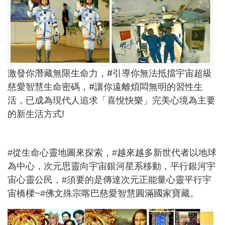
激發你潛藏無限生命力，#引導你無法抵擋宇宙超級
慈愛智慧生命密碼，#讓你遠離煩悶無明的習性生
活，已成為現代人追求「喜悅快樂」完美心境為主要
的新生活方式!
#從生命心靈地圖來探索，#越來越多新世代者以地球
為中心，次元思靈向宇宙銀河星系移動，平行銀河宇
宙心靈公民，#須要的是傳達次元正能量心靈平行宇
宙橋樑~#佛文殊宗喀巴慈愛智慧圓滿國家寶藏。