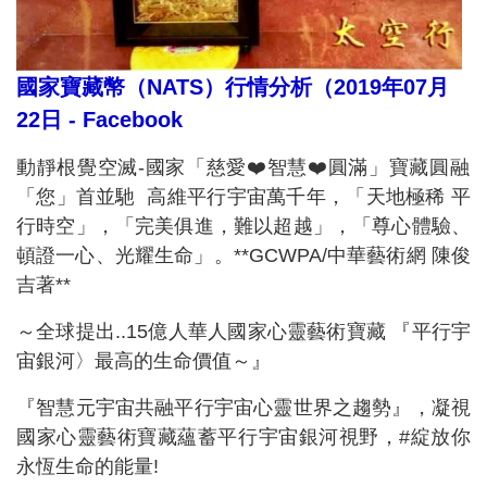
國家寶藏幣（NATS）行情分析（2019年07月
22日 - Facebook
動靜根覺空滅-國家「慈愛❤️智慧❤️圓滿」寶藏圓融
「您」首並馳 高維平行宇宙萬千年，「天地極稀 平
行時空」，「完美俱進，難以超越」，「尊心體驗、
頓證一心、光耀生命」。**GCWPA/中華藝術網 陳俊
吉著**
～全球提出..15億人
華人
國家心靈藝術寶藏
『
平行宇
宙銀河〉最高的生命價值～』
『智慧元宇宙共融平行宇宙心靈世界之趨勢』，凝視
國家心靈藝術寶藏蘊蓄平行宇宙銀河視野，#綻放你
永恆生命的能量!