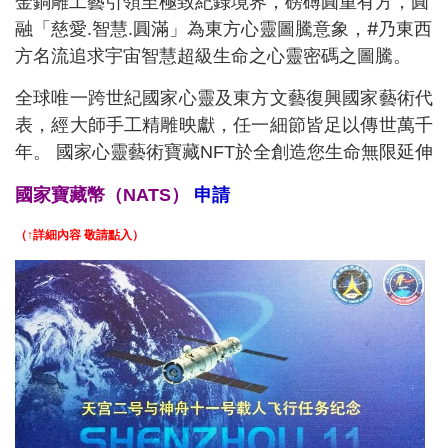
金銅雕工藝引領至極致紀錄境界，磅礡圓重有方，圓
融「慈愛.智慧.圓滿」為東方心靈圖騰意象，#乃東西
方名流追求宇宙智慧超級生命之心靈密碼之圖騰。
全球唯一跨世紀國家心靈及東方文藝復興國家藝術代
表，經大師手工精雕映獻，任一細節皆足以傳世萬千
年。 國家心靈藝術寶藏NFT
於全創造您生命無限延伸
國家寶藏幣（NATS）
申請
（↑詳細內容 敬請點入）