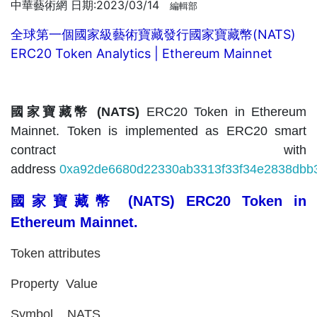
中華藝術網 日期:2023/03/14
編輯部
全球第一個國家級藝術寶藏發行國家寶藏幣(NATS)
ERC20 Token Analytics | Ethereum Mainnet
國家寶藏幣 (NATS)
ERC20 Token in Ethereum
Mainnet. Token is implemented as ERC20 smart
contract with
address
0xa92de6680d22330ab3313f33f34e2838dbb
國家寶藏幣 (NATS) ERC20 Token in
Ethereum Mainnet.
Token attributes
Property Value
Symbol NATS