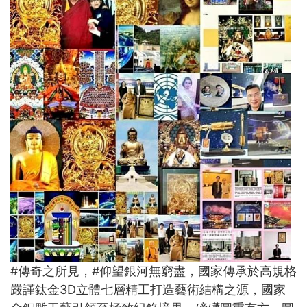
#傳奇之所見，#仰望銀河無窮盡，國家傳承於高規格
嚴謹鈦金3D立體七層精工打造藝術結構之源，國家