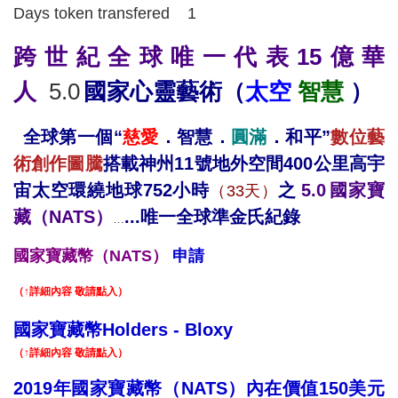
Days token transfered 1
跨世紀全球唯一代表15億華
人
5.0
國家心靈藝術
（
太空
智慧
）
全球第一個
“
慈愛
．智慧．
圓滿
．和平”
數位藝
術創作圖騰
搭載神州11號地外空間400公里高宇
宙太空環繞地球752小時
之
5.0
國家寶
（33天）
藏（NATS）
...
唯一全球準金氏紀錄
…
國家寶藏幣（NATS）
申請
（↑詳細內容 敬請點入）
國家寶藏幣Holders - Bloxy
（↑詳細內容 敬請點入）
2019年
國家寶藏幣（NATS）內在價值150美元