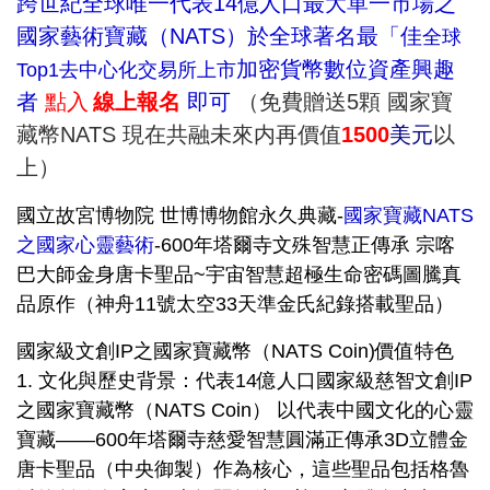
跨世紀全球唯一代表14億人口最大單一市場之
國家藝術寶藏（NATS）於全球著名最「佳
全球
加密貨
幣
數位資產興趣
Top1去中心化交易所上市
者
點入
線上報名
即可
（免費贈送5顆 國家寶
藏幣NATS 現在共融未來内再價值
1500
美元
以
上）
國立故宮博物院 世博博物館永久典藏-
國家寶藏NATS
之國家心靈藝術
-600年塔爾寺文殊智慧正傳承 宗喀
巴大師金身唐卡聖品~宇宙智慧超極生命密碼圖騰真
品原作（神舟11號太空33天準金氏紀錄搭載聖品）
國家級文創IP之國家寶藏幣（NATS Coin)價值特色
1. 文化與歷史背景：
代表14億人口國家級慈智文創IP
之國家寶藏幣（
NATS Coin） 以代表中國文化的心靈
寶藏——
6
00年塔爾寺慈愛智慧圓滿正傳承
3D立體金
唐卡聖品（中央御製）作為核心，這些聖品包括格魯