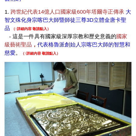
1.
跨世紀代表14億人口國家級600年塔爾寺正傳承
大
智
文殊化身
宗喀巴大師暨師徒三尊3D立體金唐卡聖
品
（↑詳細內容 敬請點入）
- 這是一件具有國家級深厚宗教和歷史意義的
國家
級藝術聖品
，
代表格魯派創始人宗喀巴大師的智慧和
慈愛
。
（↑詳細內容 敬請點入）