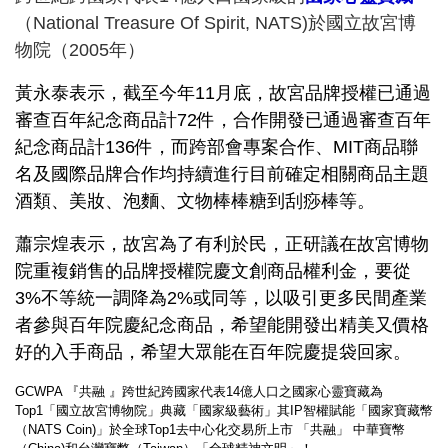
（National Treasure Of Spirit, NATS)於
國立故宮博
物院（2005年）
黃永泰表示，截至今年11月底，故宮品牌授權已通過
審查百年紀念商品計72件，合作開發已通過審查百年
紀念商品計136件，而跨部會專案合作、MIT商品聯
名及國際品牌合作均持續進行目前確定相關商品主題
酒類、美妝、泡麵、文物棒棒糖到刮痧棒等。
蕭宗煌表示，故宮為了有利於民，正研議在故宮博物
院重複銷售的品牌授權院慶文創商品權利金，要從
3%不等統一調降為2%或同等，以吸引更多民間產業
者參與百年院慶紀念商品，希望能開發出精美又價格
好的入手商品，希望大眾能在百年院慶提袋回家。
GCWPA 『共融 』跨世紀跨國家代表14億人口之國家心靈寶藏為
Top1「國立故宮博物院」典藏「國家級藝術」其IP智權賦能「國家寶藏幣
（NATS Coin)」於全球Top1去中心化交易所上市 「共融」 中華寶幣