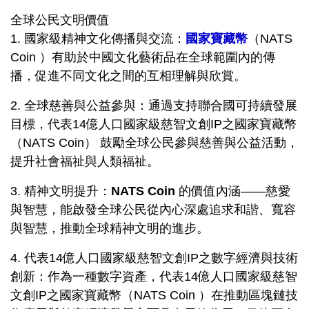
全球公民文明價值
1. 國家級精神文化傳播與交流：
國家寶藏幣
（
NATS
Coin ）有助於中國文化藝術品在全球範圍內的傳
播，促進不同文化之間的互相理解與欣賞。
2. 全球慈善與公益參與：通過支持聯合國可持續發展
目標，
代表14億人口國家級
慈
智
文創IP之
國家寶藏幣
（
NATS Coin） 鼓勵全球公民參與慈善與公益活動，
提升社會福祉與人類福祉。
3. 精神文明提升：
NATS Coin
的價值內涵——慈愛
與智慧，能啟發全球公民從內心深處追求和諧、寬容
與智慧，推動全球精神文明的進步。
4.
代表14億人口國家級
慈
智
文創IP之
數字經濟與技術
創新：作為一種數字資產，
代表14億人口國家級
慈
智
文創IP之國家寶藏幣（
NATS Coin ）在推動區塊鏈技