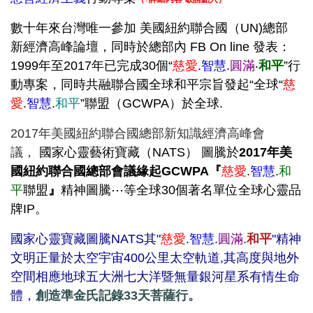
數十年來台灣唯一參加 美國紐約聯合國（UN)總部
新經濟高峰論壇，同時於總部內 FB On line 發表：
1999年至2017年已完成30個“
慈愛
.
智慧
.
圓滿
‧
和平
”行
動專案，同時共融聯合國全球和平宗旨發起“全球“
慈
愛
.
智慧
.
和平
”聯盟（GCWPA）於全球.
2017年美國紐約聯合國總部新知識經濟高峰會
議，
國家心靈藝術寶藏（NATS） 圖騰於
2017年美
國紐約聯合國總部會議緣起GCWPA『
慈愛
.
智慧
.
和
平
聯盟
』
精神圖騰⋯等全球30個著名單位全球心靈品
牌IP。
國家心靈寶藏圖騰NATS其
"
慈愛
.智慧
.
圓滿
.
和平
"精神
文明正量
於太空宇宙400公里太空軌道,其高度與地外
空間相應地球五大洲七大洋暨無量銀河星系有情生命
體，
創造準金氏記錄
33天
菩薩行。