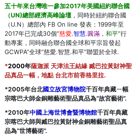
五十年來台灣唯一參加2017年美國紐約聯合國
（UN)總部經濟高峰論壇
，同時於紐約聯合國
（U.N）總部內 FB On line 發表：1999年至
2017年已完成30個“
慈愛
.
智慧
.
圓滿，
和平
”行
動專案，同時融合聯合國全球和平宗旨發起
GCWPA“全球“慈愛.智慧.和平”聯盟於全球.
*
2000年
薩迦派 天津法王結緣 臧巴拉黃財神聖
品真品一幅，地點 台北市前香格里拉.
*2005年台北
國立故宮博物院
千百年典藏ㄧ幅
宗喀巴大師金銅雕藝術聖品真品為“故宮藝術”.
*2010年
中國上海世博會暨博物館
千百年典藏
宗喀巴大師與臧巴拉黃財神金銅雕藝術聖品真
品為“世博藝術”.