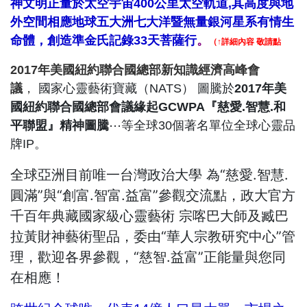
神文明正量
於太空宇宙400公里太空軌道,其高度與地
外空間相應地球五大洲七大洋暨無量銀河星系有情生
命體，創造準金氏記錄
33天
菩薩行
。
（↑詳細內容 敬請點
2017年美國紐約聯合國總部新知識經濟高峰會
議
，
國家心靈藝術寶藏（NATS） 圖騰於
2017年美
國紐約聯合國總部會議緣起GCWPA『慈愛.智慧.和
平聯盟』精神圖騰
⋯等全球30個著名單位全球心靈品
牌IP。
全球亞洲目前唯一台灣政治大學 為“慈愛.智慧.
圓滿”與“創富.智富.益富”參觀交流點，政大官方
千百年典藏國家級心靈藝術 宗喀巴大師及臧巴
拉黃財神藝術聖品，委由“華人宗教研究中心”管
理，歡迎各界參觀，“慈智.益富”正能量與您同
在相應！