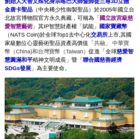
創始人大智文殊化身宗喀巴大師暨師徒三尊3D立體
金唐卡聖品
（中央稀少性御製聖品）於2005年國立台
北故宮博物院官方永久典藏，可稱為「
國立故宮級慈
愛智慧藝術
」其IP智慧財產權「賦能」
國家寶藏
幣
（NATS Coin)於全球Top1去中心化
交易所
上市,其國
家級數位心靈藝術聖品資產高價值
「共融」 中華寶
幣（China)和
台灣寶幣（Taiwan）
促進「全球
慈愛智
慧圓滿和平
精神文明成長」暨「
聯合國慈善經濟
SDGs發展
」為主要使命。