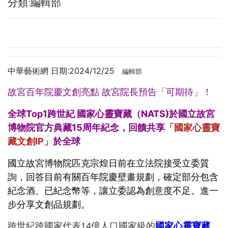
分類:編輯部
中華藝術網 日期:2024/12/25
編輯部
故宮百年院慶文創亮點 故宮院長預告「可期待」！
全球Top1跨世紀 國家心靈寶藏（NATS)於國立故宮
博物院官方典藏15周年紀念，回饋共享
「國家心靈寶
藏文創IP」
於全球
國立故宮博物院匹克宗煌日前在立法院接受立委質
詢，回答目前有關百年院慶壁畫規劃，確定部分包含
紀念酒、已紀念幣等，讓立委認為創意度不足。進一
步分享文創品規劃。
跨世紀
跨國家
代表14億人口國家級的
國家心靈寶藏