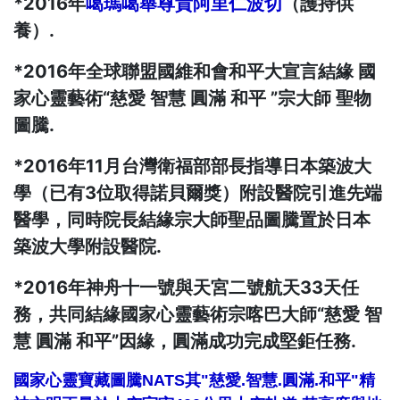
*2016年
噶瑪噶舉尊貴阿里仁波切
（護持供
養）.
*2016年全球聯盟國維和會和平大宣言結緣 國
家心靈藝術“慈愛 智慧 圓滿 和平 ”宗大師 聖物
圖騰.
*2016年11月台灣衛福部部長指導日本築波大
學（已有3位取得諾貝爾獎）附設醫院引進先端
醫學，同時院長結緣宗大師聖品圖騰置於日本
築波大學附設醫院.
*2016年神舟十一號與天宮二號航天33天任
務，共同結緣國家心靈藝術宗喀巴大師“慈愛 智
慧 圓滿 和平”因緣，圓滿成功完成堅鉅任務.
國家心靈寶藏圖騰NATS其
"慈愛.智慧.
圓滿.和平"精