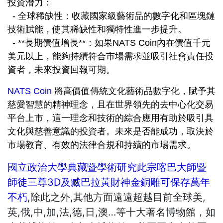
投資潛力：
- 全球稀缺性：收藏國家級藝術品的數字化和區塊鏈
技術賦能，使其稀缺性和獨特性進一步提升。
- **長期價值增長**：如果NATS Coin內在價值千元
美元以上，能夠持續符合市場需求並吸引社會責任投
資者，未來投資回報可期。
NATS Coin
將高價值傳統文化藝術品數字化，賦予其
慈愛智慧的精神理念，且在世界領先的去中心化交易
平台上市，這一理念和技術的綜合應用有助於吸引具
文化與慈善意識的投資者。未來是否能成功，取決於
市場教育、有效的法律合規和持續的市場需求。
國立政治大學典藏暨學術研究此宗喀巴大師暨
師徒三尊3D及臧巴拉黃財神金銅雕可保存萬年
不朽
,除此之外,其他方面遠遠超越目前全球美,
英,俄,中,加,法,德,日,澳…等十大著名博物館，如