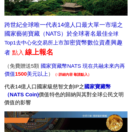
跨世紀全球唯一代表14億人口最大單一市場之
國家藝術寶藏（NATS）於全球著名最佳
全球
加密貨
幣
數位資產興趣
Top1去中心化交易所上市
線上報名
者
點入
（免費贈送5顆
國家寶藏幣NATS 現在共融未來内再
價值
1500
美元以上
）
（↑詳細內容 敬請點入）
代表14億人口國家級慈智文創IP之
國家寶藏幣
（NATS Coin)
價值特色的歸納與其對全球公民文明
價值的影響