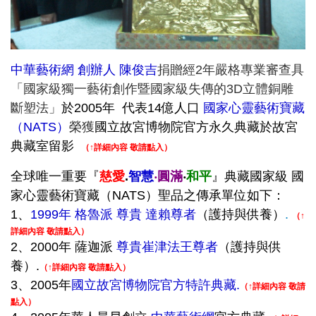
中華藝術網 創辦人 陳俊吉
捐贈經2年嚴格專業審查具
「國家級獨一藝術創作暨國家級失傳的3D立體銅雕
斷塑法」
於2005年
代​表14億人口
國家心靈藝術寶藏
（NATS）
榮獲
國立故宮博物院官方永久典藏於故宮
典藏室留影
（↑詳細內容 敬請點入）
全球唯一重要『
慈愛
.
智慧
‧圓滿
‧
和平
』典藏國家級 國
家心靈藝術寶藏（NATS）聖品之傳承單位如下：
1、
1999年 格魯派 尊貴 達賴尊者
（護持與供養）
.
（↑
詳細內容 敬請點入）
2、2000年 薩迦派
尊貴崔津法王尊者
（護持與供
養）.
（↑詳細內容 敬請點入）
3、
2005年
國立故宮博物院官方特許典藏
.
（↑詳細內容 敬請
點入）