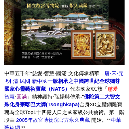
中華五千年"慈愛·智慧·圓滿"文化傳承精華，
唐·宋·元
·明·清·民國·新中國
一脈相承之中國跨世紀全球獨尊
國家心靈藝術寶藏（NATS）
代表國家/民族「
慈愛
·
智慧
·
圓滿
」精神護持·弘揚與傳承-"
佛陀第二大智文
殊化身宗喀巴大師(Tsonghkapa)
金身3D立體銅雕寶
瑰為全球Top1十四億人口之國家級公共藝術。第一階
段由
2005年故宮博物院官方永久典藏
開始。**
中華
藝術網
**