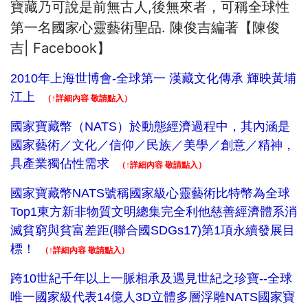
寶藏乃可說是前無古人,後無來者，可稱全球性
第一名國家心靈藝術聖品. 陳俊吉編著【陳俊
吉| Facebook】
2010年上海世博會-全球第一 漢藏文化傳承 輝映黃埔
江上
（↑詳細內容 敬請點入）
國家寶藏幣（NATS）於動態經濟過程中，其內涵是
國家藝術／文化／信仰／民族／美學／創意／精神，
具產業獨佔性需求
（↑詳細內容 敬請點入）
國家寶藏幣NATS號稱國家級心靈藝術比特幣為全球
Top1東方新非物質文明總集完全利他慈善經濟體系消
滅貧窮與貧富差距(聯合國SDGs17)第1項永續發展目
標！
（↑詳細內容 敬請點入）
跨10世紀千年以上一脈相承及遇見世紀之珍寶--全球
唯一國家級代表14億人3D立體多層浮雕NATS國家寶