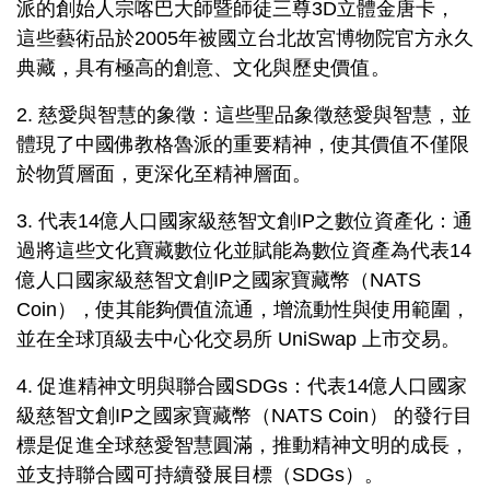
派的創始人宗喀巴大師暨師徒三尊3D立體金唐卡，
這些藝術品於2005年被國立台北故宮博物院官方永久
典藏，具有極高的創意、文化與歷史價值。
2. 慈愛與智慧的象徵：這些聖品象徵慈愛與智慧，並
體現了中國佛教格魯派的重要精神，使其價值不僅限
於物質層面，更深化至精神層面。
3.
代表14億人口國家級
慈
智
文創IP之
數位資產化：通
過將這些文化寶藏數位化並賦能為數位資產為
代表14
億人口國家級
慈
智
文創IP之
國家寶藏幣（NATS
Coin），使其能夠價值流通，增流動性與使用範圍，
並在全球頂級去中心化交易所 UniSwap 上市交易。
4. 促進精神文明與聯合國SDGs：
代表14億人口國家
級
慈
智
文創IP之
國家寶藏幣（
NATS Coin） 的發行目
標是促進全球慈愛智慧圓滿，推動精神文明的成長，
並支持聯合國可持續發展目標（SDGs）。