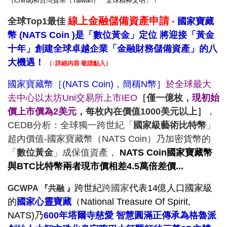
（China)和台灣寶幣（Taiwan）「全球精神文明」！
線上金融儲備資產申請
全球Top1最佳
-
國家寶藏
幣 (NATS Coin )是「數位黃金」定位 將迎接「黃金
十年」創建全球卓越企業「金融財務儲備資產」的八
大機遇！
（↑詳細內容 敬請點入）
國家寶藏幣［(NATS Coin)，簡稱
N幣
］
於全球最大
去中心以太坊Uni交易所上市IEO
［僅一億枚，
現初始
價上市價為2美元
，每枚內在價值
1000美元以上
］
，
CEDB分析：全球獨一跨世紀「
國家級藝術比特幣
」
超內價值-國家寶藏幣（NATS Coin）乃加密貨幣的
「
數位黃金
」成保值資產，
NATS Coin國家寶藏幣
與BTC比特幣兩者現市價相差4.5萬倍差價...
跨世紀
跨國家
代表14億人口國家級
GCWPA 『共融 』
的
國家心靈寶藏
（National Treasure Of Spirit,
NATS)乃
600年塔爾寺慈愛 智慧圓滿正傳承為格魯派