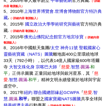
4、2005年華人最早創立
中華藝術網
官方典藏.
（↑詳細
內容 敬請點入）
5、
2010年
上海世界博覽會.世博會博物館官方特許典
藏
.
（↑詳細內容 敬請點入）
6、2015年
國立政治大學學術研究與藝術
官方特許典
藏.
（↑詳細內容 敬請點入）
7、
2015年
佛光山佛陀紀念館官方地宮珍寶
（↑詳細內容
敬請點入）
8、2016年中國航天集團/
太空 神舟11號 聖載
國家心
靈藝術寶藏（NATS）圖騰
離地面
400公里環繞地球
33天（792小時），以代表14億人國家級600年塔爾
寺
大智文殊化身 宗喀巴大師
「
慈愛
.
智慧
‧圓滿
‧
和
平
」
正傳承
圖騰 正量回給地球與銀河星系，其「
慈
愛
.
智慧
‧
圓滿
‧
和平
」精神文明永續發展於地球與宇宙
虛空中。
9、2017年
紐約 聯合國總部緣起GCWPA
『
慈愛
.智
慧
.
圓滿
.
和平
』聯盟之
國家寶藏NATS圖騰
共享全球與
慈善經濟
主義
行動專案
（↑詳細內容 敬請點入）