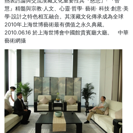
熱衷討論與交流漢藏文化重要性其『慈悲』‧ 『智
慧』精髓與宗教‧人文、心靈‧哲學‧ 藝術‧ 科技‧創意‧美
學‧設計之特色相互融合。其漢藏文化傳承成為全球
2010年上海世博藝術最有價值之永久典藏。
2010.06.16 於上海世博會中國館貴賓廳大廳。 中華
藝術網攝