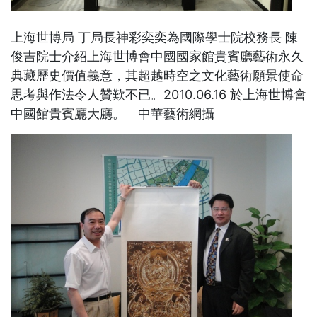
上海世博局 丁局長神彩奕奕為國際學士院校務長 陳
俊吉院士介紹上海世博會中國國家館貴賓廳藝術永久
典藏歷史價值義意，其超越時空之文化藝術願景使命
思考與作法令人贊歎不已。2010.06.16 於上海世博會
中國館貴賓廳大廳。 中華藝術網攝