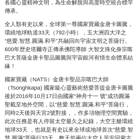
各國心靈精神文明，為生命解脫與高度時空統合標竿
傳承。
全人類有史以來，全球第一尊國家寶藏金唐卡圖騰，
環繞地球軌道33天（792小時），五大洲四大洋之
“慈愛.智慧.圓滿.和平”共融回向宇宙文明之菩薩行。
600年歴史塔爾寺正傳承佛陀導師 大智文殊化身宗喀
巴大菩薩金唐卡聖品圖騰與宇宙銀河有情生命體系結
緣！
國家寶藏（NATS）金唐卡聖品宗喀巴大師
（Tsonghkapa) 國家級心靈藝術慈愛菩提金唐卡圖騰
後於2016年10月17日由國家“神舟十一 號”成功圓滿
聖載至地外空間，以“慈愛.智慧.圓滿.和平”菩薩行，
同時2天後與天宮2號對接，，作多項物理空間實驗，
此次任務是有人停留太空最久之紀錄，大空主艙環繞
地球33天 ，也就是有史以來全球或地球首次"慈愛.智
慧.圓滿"菩薩行33天，數天前兩位太空人平安回蒙古