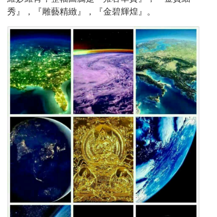
秀』，『雕藝精緻』，『金碧輝煌』。