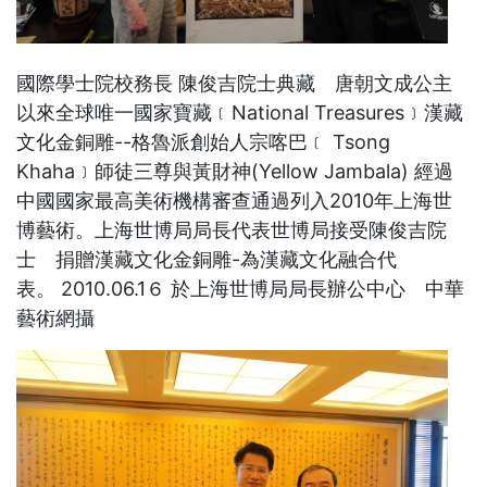
國際學士院校務長 陳俊吉院士典藏 唐朝文成公主
以來全球唯一國家寶藏﹝National Treasures﹞漢藏
文化金銅雕--格魯派創始人宗喀巴﹝ Tsong
Khaha﹞師徒三尊與黃財神(Yellow Jambala) 經過
中國國家最高美術機構審查通過列入2010年上海世
博藝術。上海世博局局長代表世博局接受陳俊吉院
士 捐贈漢藏文化金銅雕-為漢藏文化融合代
表。 2010.06.1６ 於上海世博局局長辦公中心 中華
藝術網攝