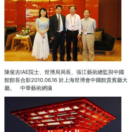
陳俊吉IAE院士、世博局局長、張江藝術總監與中國
館館長合影2010.06.16 於上海世博會中國館貴賓廳大
廳。 中華藝術網攝