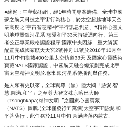
●緣起：中華藝術網，經1年時間專案籌備、全球中國
夢之航天科技之宇宙行為核心，於太空超越地球天空
最高度之"宇宙智慧精神"平行訊息創意、#精神心靈文
明地球暨銀河星系 慈愛和平33天持續迴向行、第三
者公正專業嚴格認證程序;國家中央因緣，重大資源
配置完成國家航天天宮2號神舟11號於2016年10月至
11月中旬搭載400公里太空軌道33天 及國家心靈藝術
寶藏NATS國家認證，中國航天融合總策劃完成此宇
宙太空精神文明於地球.銀河星系傳播創舉任務。
是人類有史以來，全球獨尊（贏）陸大國「慈愛.智
慧.圓滿.和平」之至尊大智文殊宗喀巴大師
（Tsonghkapa)精神文明〞之國家心靈寶藏
（NATS）圖騰.(全球僅發行五萬個)太空宇宙慈愛.和
平菩薩行，此任務於11月中旬 圓滿降落內蒙古。