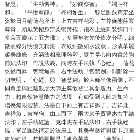
智慧』、『生動傳神』、『妙觀察智』、『端莊祥
和』，『平悅寧靜』『栩栩如生』，雙足跏趺禪定坐
姿於日月輪蓮花座上；上方吉祥花彩，主尊儀態莊嚴
尊貴，頭戴黃帽身穿柔暢黃袍，袍衣上繡刺裝飾四十
多朵五瓣花﹝五方佛﹞，多層袍衣先後依次分明，細
微雕線分明優美精湛，衣紋細微如水波狀，形成華麗
柔美線條；充滿法相義理雕塑，雙手掌心向內置於胸
前結法印，作說法義。同時左手法執『心經』，蓮花
悠然而昇，智慧無盡，右手法執『智慧劍』能斷除一
切無明，『心經』與『智慧劍』於大師坐像兩側，不
同角度與距離觀之大師主尊散發出具創造力、生命
力，超自然智慧能力之法境，有如受到大師之加持，
增長無限智慧。法座自下而上有吉祥獅子、吉祥鹿、
吉祥魚，吉祥狗。由上而下，兩大弟子賈曹杰右手結
法印，左手執經論、克珠杰左手結法印，右手執經
論，單足跏趺禪定於法座上，其美學藝術與唐卡原圖
維妙維肖，整幅圖騰是『雍容華貴』，『金質細