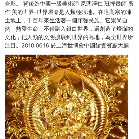
合影。 背後為中國一級美術師 尼瑪澤仁 班禪畫師 所
作 美的世界-世界屋脊是人類極限地。在這高寒的凍
土地上，千百年來生活著一個頑強民族。它崇尚自
然，熱愛生命，不僅融入銀白世界，還創造了燦爛的
文化，把人類的文明擴展到世界的高地，為全世界所
注目。2010.06.16 於上海世博會中國館貴賓廳大廳