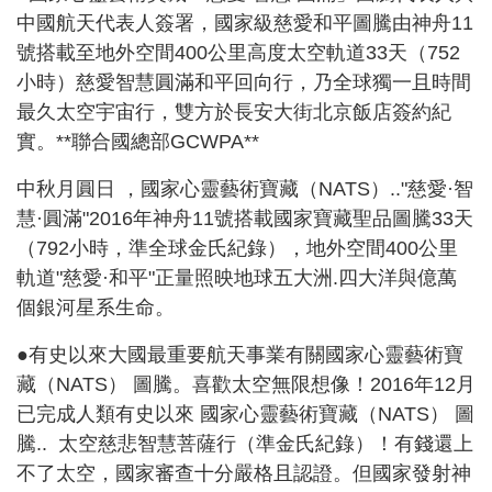
中國航天代表人簽署，國家級慈愛和平圖騰由神舟11
號搭載至地外空間400公里高度太空軌道33天（752
小時）慈愛智慧圓滿和平回向行，乃全球獨一且時間
最久太空宇宙行，雙方於長安大街北京飯店簽約紀
實。**聯合國總部GCWPA**
中秋月圓日 ，國家心靈藝術寶藏（NATS）.."慈愛·智
慧·圓滿"2016年神舟11號搭載國家寶藏聖品圖騰33天
（792小時，準全球金氏紀錄），地外空間400公里
軌道"慈愛·和平"正量照映地球五大洲.四大洋與億萬
個銀河星系生命。
●有史以來大國最重要航天事業有關國家心靈藝術寶
藏（NATS） 圖騰。喜歡太空無限想像！2016年12月
已完成人類有史以來 國家心靈藝術寶藏（NATS） 圖
騰.. 太空慈悲智慧菩薩行（準金氏紀錄）！有錢還上
不了太空，國家審查十分嚴格且認證。但國家發射神