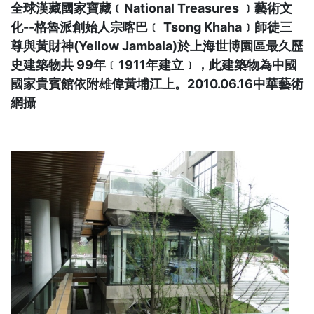
全球漢藏國家寶藏﹝National Treasures ﹞藝術文
化--格魯派創始人宗喀巴﹝ Tsong Khaha﹞師徒三
尊與黃財神(Yellow Jambala)於上海世博園區最久歷
史建築物共 99年﹝1911年建立﹞，此建築物為中國
國家貴賓館依附雄偉黃埔江上。2010.06.16中華藝術
網攝