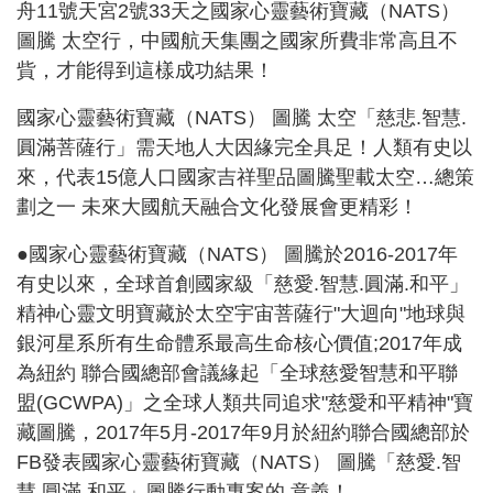
舟11號天宮2號33天之國家心靈藝術寶藏（NATS）
圖騰 太空行，中國航天集團之國家所費非常高且不
貲，才能得到這樣成功結果！
國家心靈藝術寶藏（NATS） 圖騰 太空「慈悲.智慧.
圓滿菩薩行」需天地人大因緣完全具足！人類有史以
來，代表15億人口國家吉祥聖品圖騰聖載太空…總策
劃之一 未來大國航天融合文化發展會更精彩！
●國家心靈藝術寶藏（NATS） 圖騰於2016-2017年
有史以來，全球首創國家級「慈愛.智慧.圓滿.和平」
精神心靈文明寶藏於太空宇宙菩薩行"大迴向"地球與
銀河星系所有生命體系最高生命核心價值;2017年成
為紐約 聯合國總部會議緣起「全球慈愛智慧和平聯
盟(GCWPA)」之全球人類共同追求"慈愛和平精神"寶
藏圖騰，2017年5月-2017年9月於紐約聯合國總部於
FB發表國家心靈藝術寶藏（NATS） 圖騰「慈愛.智
慧.圓滿.和平」圖騰行動專案的 意義！