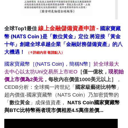
線上金融儲備資產申請
全球Top1最佳
-
國家寶藏
幣 (NATS Coin )是「數位黃金」定位 將迎接「黃金
十年」創建全球卓越企業「金融財務儲備資產」的八
大機遇！
（↑詳細內容 敬請點入）
國家寶藏幣［(NATS Coin)，簡稱
N幣
］
於全球最大
去中心以太坊Uni交易所上市IEO
［僅一億枚，
現初始
價上市價為2美元
，每枚內在價值
1000美元以上
］
，
CEDB分析：全球獨一跨世紀「
國家級藝術比特幣
」
超內價值-國家寶藏幣（NATS Coin）乃加密貨幣的
「
數位黃金
」成保值資產，
NATS Coin國家寶藏幣
與BTC比特幣兩者現市價相差4.5萬倍差價...