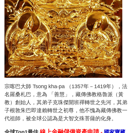
宗喀巴大師 Tsong kha-pa （1357年－1419年），法
名羅桑札巴，意為 「善慧」，藏傳佛教格魯派（黃
教）創始人，其弟子克珠傑開班禪轉世之先河，其弟
子根敦朱巴即達賴轉世之初尊，他不愧為藏傳佛教一
代祖師，被全球公認為是大智文殊菩薩的化身。
線上金融儲備資產申請
全球Top1最佳
-
國家寶藏