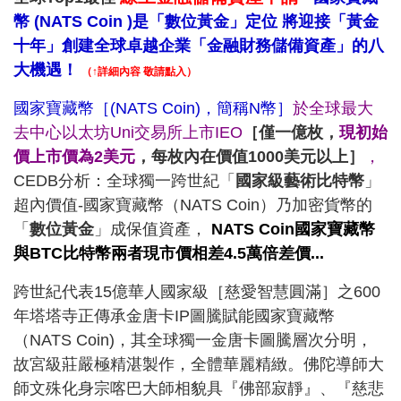
幣 (NATS Coin )是「數位黃金」定位 將迎接「黃金
十年」創建全球卓越企業「金融財務儲備資產」的八
大機遇！
（↑詳細內容 敬請點入）
國家寶藏幣［(NATS Coin)，簡稱
N幣
］
於全球最大
去中心以太坊Uni交易所上市IEO
［僅一億枚，
現初始
價上市價為2美元
，每枚內在價值
1000美元以上
］
，
CEDB分析：全球獨一跨世紀「
國家級藝術比特幣
」
超內價值-國家寶藏幣（NATS Coin）乃加密貨幣的
「
數位黃金
」成保值資產，
NATS Coin國家寶藏幣
與BTC比特幣兩者現市價相差4.5萬倍差價...
跨世紀代表15億華人國家級［慈愛智慧圓滿］之600
年塔塔寺正傳承金唐卡IP圖騰賦能國家寶藏幣
（NATS Coin)，其全球獨一金唐卡圖騰層次分明，
故宮級莊嚴極精湛製作，全體華麗精緻。佛陀導師大
師文殊化身宗喀巴大師相貌具『佛部寂靜』、『慈悲