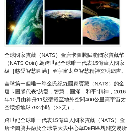
全球國家寶藏（NATS）金唐卡圖騰賦能國家寶藏幣
（NATS Coin) 為跨世紀全球唯一代表15億華人國家
級［慈愛智慧圓滿］至宇宙太空智慧精神文明總吉。
全球第一個唯一準金氏紀錄國家寶藏（NATS）的金
唐卡圖騰代表“慈愛．智慧．圓滿．和平”精神，2016
年10月由神舟11號聖載至地外空間400公里高宇宙太
空環繞地球792小時（33天）。
跨世紀全球唯一代表15億華人國家寶藏（NATS）金
唐卡圖騰共融於全球最大去中心華DeFi區塊鏈交易所