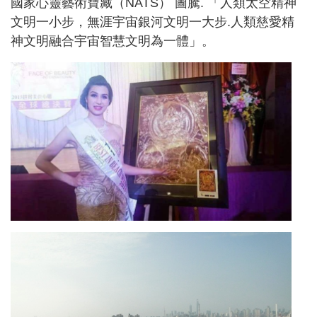
國家心靈藝術寶藏（NATS） 圖騰. 「人類太空精神
文明一小步，無涯宇宙銀河文明一大步.人類慈愛精
神文明融合宇宙智慧文明為一體」。