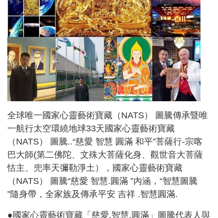
全球唯一國家心靈藝術寶藏（NATS） 圖騰傳承暨唯
一航行太空環繞地球33天國家心靈藝術寶藏
（NATS） 圖騰..“慈愛 智慧 圓滿 和平”菩薩行-宗喀
巴大師(第二佛陀、文殊大菩薩化身、觀世音大菩薩
怙主、兜率天彌勒淨土），國家心靈藝術寶藏
（NATS） 圖騰“慈愛 智慧.圓滿 ”內涵，“智慧圖騰
”隨身帶，全家族及傳承平安 吉祥 .智慧圓滿.
●國家心靈藝術寶藏「慈愛.智慧.圓滿」圖騰代表人與