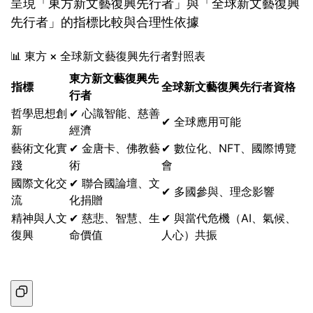
呈現「東方新文藝復興先行者」與「全球新文藝復興
先行者」的指標比較與合理性依據
📊 東方 × 全球新文藝復興先行者對照表
東方新文藝復興先
指標
全球新文藝復興先行者資格
行者
哲學思想創
✔ 心識智能、慈善
✔ 全球應用可能
新
經濟
藝術文化實
✔ 金唐卡、佛教藝
✔ 數位化、NFT、國際博覽
踐
術
會
國際文化交
✔ 聯合國論壇、文
✔ 多國參與、理念影響
流
化捐贈
精神與人文
✔ 慈悲、智慧、生
✔ 與當代危機（AI、氣候、
復興
命價值
人心）共振