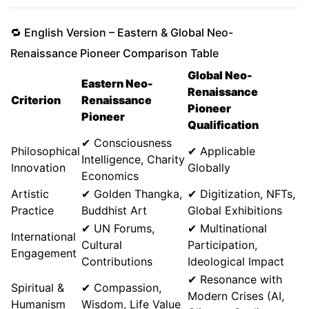
🔁 English Version – Eastern & Global Neo-
Renaissance Pioneer Comparison Table
Global Neo-
Eastern Neo-
Renaissance
Criterion
Renaissance
Pioneer
Pioneer
Qualification
✔ Consciousness
Philosophical
✔ Applicable
Intelligence, Charity
Innovation
Globally
Economics
Artistic
✔ Golden Thangka,
✔ Digitization, NFTs,
Practice
Buddhist Art
Global Exhibitions
✔ UN Forums,
✔ Multinational
International
Cultural
Participation,
Engagement
Contributions
Ideological Impact
✔ Resonance with
Spiritual &
✔ Compassion,
Modern Crises (AI,
Humanism
Wisdom, Life Value