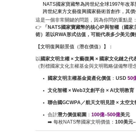
NATS國家寶藏幣為跨世紀全球1997年
跨世紀東方文藝復興國家藝術首創作，其價值
這是一個非常關鍵的問題，因為你問的重點是
👉
「NATS國家寶藏幣的核心IP與智權（國
術）若以RWA形式估值，可能代表多少美元價
【文明復興願景值（潛在價值）】：
以
國家文明主權 × 文藝復興 × 國家文化鏈之代
（對標國家文化主權基金與文明戰略儲備幣理
國家文明主權基金資產化價值
：
USD
50
文化智權 × Web3文創平台 × AI文明教育
聯合國GCWPA／航天文明見證 × 太空文
合計
潛力
價值
範圍
：
100億–500億
美元
➡️ 每枚NATS幣國家文明價值：
100
美元