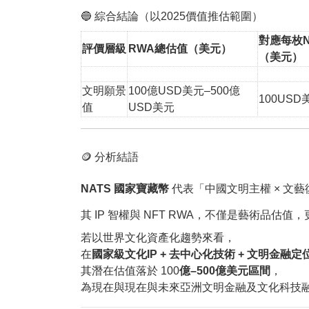
🔵 綜合結論（以2025價值推估範圍）
對應每枚N
評價層級
RWA總估值（美元）
（美元）
文明願景
100
億USD
美元
–500億
100
USD
值
USD
美元
🪙 分析結語
NATS 國家寶藏幣
代表「中國文明主權 × 文藝
其 IP 智權與 NFT RWA，不僅是藝術品
若以世界文化資產化趨勢來看，
在
國家級文化IP + 去中心化技術 + 文明金融定
其潛在估值落於 100
億–500億美元區間
，
為現在與現在與未來亞洲文明金融及文化科技