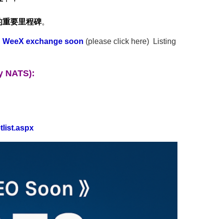
的重要里程碑
。
ed WeeX exchange soon
(please click here) Listing
uy NATS):
list.aspx