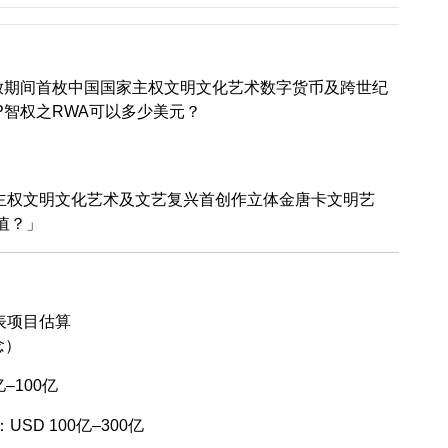
开放期间首枚中国国家主权文明文化艺术数字货币及跨世纪
P智权之RWA可以多少美元？
：
国家主权文明文化艺术及文艺复兴首创作立体金唐卡文明艺
值？」
代表项目估算
念）
亿–100亿
：USD 100亿–300亿