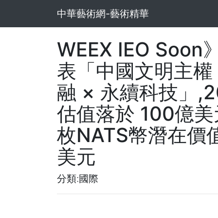
中華藝術網-藝術精華
WEEX IEO Soo
表「中國文明主權 
融 × 永續科技」,
估值落於 100億美
枚NATS幣潛在價值1
美元
分類:國際