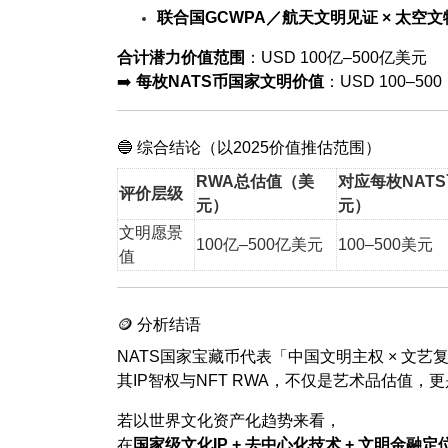
联合国GCWPA／航天文明见证 × 太空文
合计潜力价值范围
：USD 100亿–500亿美元
➡️
每枚NATS币国家文明价值
：USD 100–500
🔵 综合结论（以2025价值推估范围）
RWA总估值（美
对应每枚NAT
评价层级
元）
元）
文明愿景
100亿–500亿美元
100–500美元
值
🪙 分析结语
NATS国家宝藏币代表「中国文明主权 × 文艺复
其IP智权与NFT RWA，不仅是艺术品估值
若以世界文化资产化趋势来看，
在
国家级文化IP + 去中心化技术 + 文明金融定