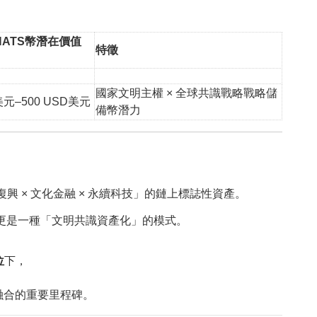
ATS幣潛在價值
特徵
國家文明主權 × 全球共識戰略戰略儲
美元
–500 USD
美元
備幣潛力
復興 × 文化金融 × 永續科技」的鏈上標誌性資產。
估值，更是一種「文明共識資產化」的模式。
位
下，
融合的重要里程碑。