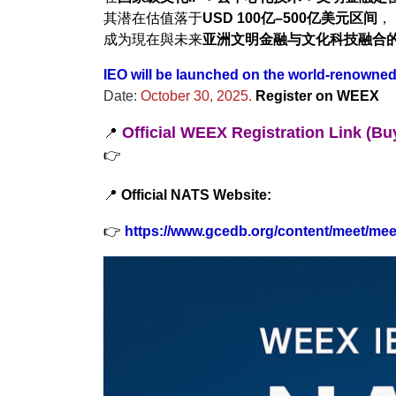
其潜在估值落于
USD 100亿–500亿美元区间
，
成为現在與未来
亚洲文明金融与文化科技融合
IEO will be launched on the world-renown
Date:
October 30, 2025.
Register on WEEX
Official WEEX Registration Link (B
📍
👉
📍
Official NATS Website:
👉
https://www.gcedb.org/content/meet/meet