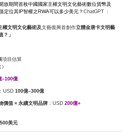
改革開放期間首枚中國國家主權文明文化藝術數位貨幣及
定位其IP智權之RWA可以多少美元？
ChatGPT ：
：
家主權文明文化藝術及
文藝復興首創作
立體金唐卡文明藝
值？」
表
項目估算
念）
億–100億
：USD
100億–300億
物價值 × 永續文明品牌
：USD
200億+
–500美元