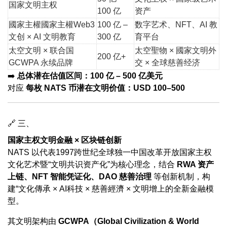
国家文明主权
100 亿
资产
國家主權國家主權Web3
100 亿 –
数字艺术、NFT、AI 教
文创 × AI 文明教育
300 亿
育平台
太空文明 × 联合国
太空聖物 × 國家文明外
200 亿+
GCWPA 永续品牌
交 × 全球慈善经济
➡️
总体潜在估值区间：100 亿 – 500 亿美元
对应
每枚 NATS 币潜在文明价值：USD 100–500
🔗 三、
国家主权
文明金融 × 区块链创新
NATS 以代表1997跨世纪全球独一中国改革开放国家主权
文化艺术暨
“文明共识资产化”为核心理念，结合
RWA 资产
上链、NFT 智能凭证化、DAO 慈善治理
等创新机制，构
建“文化傳承 × AI科技 × 慈善經濟 × 文明增上的全新金融模
型。
其文明架构由
GCWPA（Global Civilization & World