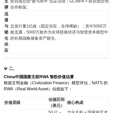
支
联合国总部“爱与和平”见证活动；GCWPA × 联合国文明
撑
合作框架。
流
通
与
总发行量1亿枚（固定供应，全球稀缺）；其中5000万
锁
枚流通，5000万枚作为全球慈善经济与智慧资本模型中
仓
的长期战略储备资产锁仓。
供
应
💎
二、
China中国国家主权
RWA 智权价值估算
根据文明金融（Civilization Finance）模型评估，NATS 的
RWA（Real World Asset）估值如下：
估值区间
价值层级
核心构成
（美元）
50 亿 –
文化主权 × 国家级艺术