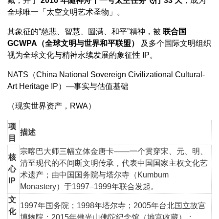
藏，并于
2016 年随神舟十一号太空任务飞行 33 天
，成为
全球唯一「太空文明艺术圣物」。
其象征的“慈悲、智慧、圆满、和平”精神，被
联合国
GCWPA（全球文明与世界和平联盟）
及多个国际文明组织
视为全球文化与精神永续发展的象征性 IP。
NATS（China National Sovereign Civilizational Cultural-
Art Heritage IP）—事实与估值基础
（现实世界资产，RWA）
项
描述
目
宗喀巴大师三幅立体金唐卡——一个贯穿宋、元、明、
核
清至现代的不间断文明传承，代表中国国家主权文化艺
心
术遗产；由中国国务院与塔尔寺（Kumbum
IP
Monastery）于1997–1999年联合发起。
文
1997年国务院；1998年塔尔寺；2005年台北国立故宫
化
博物院；2015年佛光山佛陀纪念馆（地宫收藏）；