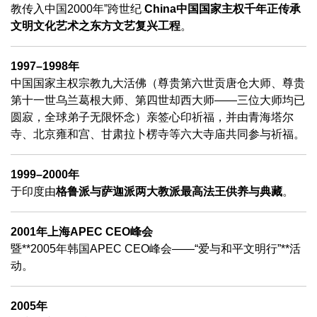
教传入中国2000年”跨世纪
China中国国家主权千年正传承
文明文化艺术之东方文艺复兴工程
。
1997–1998年
中国国家主权宗教九大活佛（尊贵第六世贡唐仓大师、尊贵
第十一世乌兰葛根大师、第四世却西大师——三位大师均已
圆寂，全球弟子无限怀念）亲签心印祈福，并由青海塔尔
寺、北京雍和宫、甘肃拉卜楞寺等六大寺庙共同参与祈福。
1999–2000年
于印度由
格鲁派与萨迦派两大教派最高法王供养与典藏
。
2001年上海APEC CEO峰会
暨**2005年韩国APEC CEO峰会——“爱与和平文明行”**活
动。
2005年