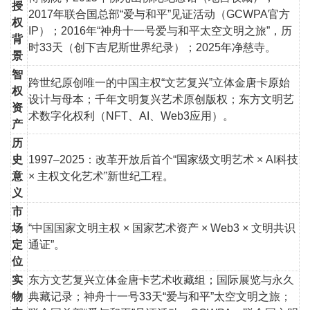
授
2017年联合国总部“爱与和平”见证活动（GCWPA官方
权
IP）；2016年“神舟十一号爱与和平太空文明之旅”，历
背
时33天（创下吉尼斯世界纪录）；2025年净慈寺。
景
智
跨世纪原创唯一的中国主权“文艺复兴”立体金唐卡原始
权
设计与母本；千年文明复兴艺术原创版权；东方文明艺
资
术数字化权利（NFT、AI、Web3应用）。
产
历
史
1997–2025：改革开放后首个“国家级文明艺术 × AI科技
意
× 主权文化艺术”新世纪工程。
义
市
场
“中国国家文明主权 × 国家艺术资产 × Web3 × 文明共识
定
通证”。
位
实
东方文艺复兴立体金唐卡艺术收藏组；国际展览与永久
物
典藏记录；神舟十一号33天“爱与和平”太空文明之旅；