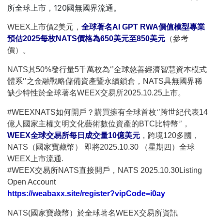
所全球上市，120國無國界流通。
WEEX上市價2美元，
全球著名AI GPT RWA價值模型專業
預估2025每枚NATS價格為650美元至850美元
（參考
價）。
NATS其50%發行量5千萬枚為‘’全球慈善經濟智慧資本模式
體系‘’之金融戰略儲備資產暨永續鎖倉，NATS具無國界稀
缺少特性於全球著名WEEX交易所2025.10.25上市。
#WEEXNATS如何開戶？購買擁有全球首枚‘’跨世紀代表14
億人國家主權文明文化藝術數位資產的BTC比特幣‘’，
WEEX全球交易所每日成交量10億美元
，跨境120多國，
NATS（國家寶藏幣） 即將2025.10.30 （星期四）全球
WEEX上市流通.
#WEEX交易所NATS直接開戶，NATS 2025.10.30Listing
Open Account
https://weabaxx.site/register?vipCode=i0ay
NATS(國家寶藏幣）於全球著名WEEX交易所資訊