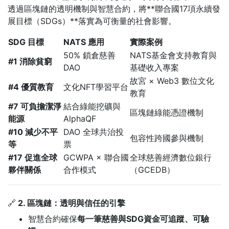
透過區塊鏈的透明機制與智慧合約，將**聯合國17項永續發
展目標（SDGs）**落實為可衡量的社會影響。
SDG 目標
NATS 應用
實際案例
50% 鎖倉慈善
NATS基金會支持教育與
#1 消除貧窮
DAO
基礎收入專案
故宮 × Web3 數位文化
#4 優質教育
文化NFT學習平台
教育
#7 可負擔潔淨
結合綠能挖礦與
區塊鏈綠能憑證機制
能源
AlphaQF
#10 減少不平
DAO 全球共治投
包容性跨國參與機制
等
票
#17 促進全球
GCWPA × 聯合國
全球慈善經濟數位銀行
夥伴關係
合作模式
（GCEDB）
🔗
2. 區塊鏈：透明與信任的引擎
智慧合約確保
每一筆慈善與SDG資金可追蹤、可驗