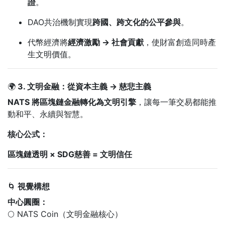
證
。
DAO共治機制實現
跨國、跨文化的公平參與
。
代幣經濟將
經濟激勵 → 社會貢獻
，使財富創造同時產
生文明價值。
🌍
3. 文明金融：從資本主義 → 慈悲主義
NATS 將區塊鏈金融轉化為文明引擎
，讓每一筆交易都能推
動和平、永續與智慧。
核心公式：
區塊鏈透明 × SDG慈善 = 文明信任
🌀
視覺構想
中心圓圈：
🌕 NATS Coin（文明金融核心）