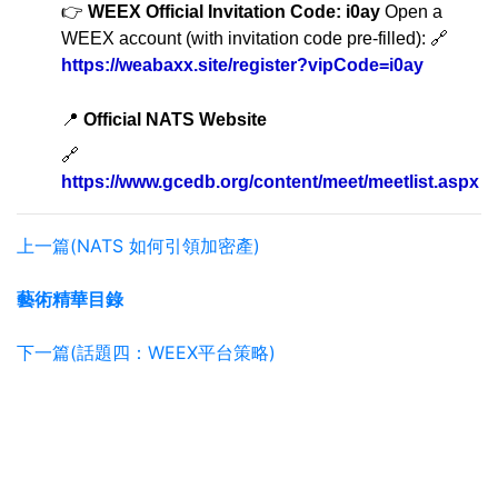
👉
WEEX Official Invitation Code: i0ay
Open a
WEEX account (with invitation code pre-filled): 🔗
https://weabaxx.site/register?vipCode=i0ay
📍
Official NATS Website
🔗
https://www.gcedb.org/content/meet/meetlist.aspx
上一篇(NATS 如何引領加密產)
藝術精華目錄
下一篇(話題四：WEEX平台策略)