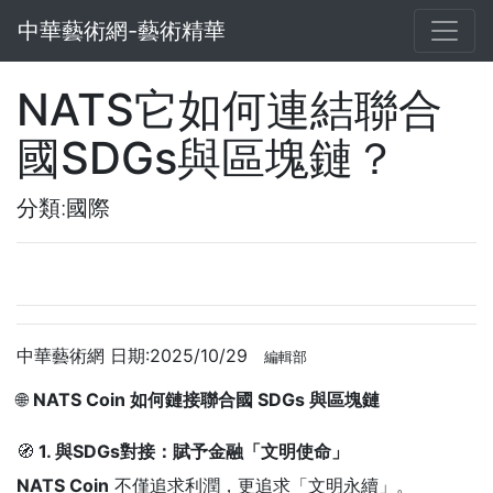
中華藝術網-藝術精華
NATS它如何連結聯合
國SDGs與區塊鏈？
分類:國際
中華藝術網 日期:2025/10/29
編輯部
🌐
NATS Coin 如何鏈接聯合國 SDGs 與區塊鏈
🧭
1. 與SDGs對接：賦予金融「文明使命」
NATS Coin
不僅追求利潤，更追求「文明永續」。