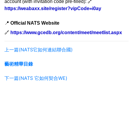
account (with invitation code pre-filled): 🔗
https://weabaxx.site/register?vipCode=i0ay
📍
Official NATS Website
🔗
https://www.gcedb.org/content/meet/meetlist.aspx
上一篇(NATS它如何連結聯合國)
藝術精華目錄
下一篇(NATS 它如何契合WE)