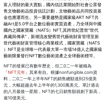
富人理財的最大賣點，國內信託業開始對社會公眾發
售文物藝術品投資信託計劃，文物藝術品共同投資基
金也應運而生。另一重要趨勢是國家級ART NFT共
融Art是5.0平台之數位藝術實質資產，乃全球與中國
國內之國家寶藏（NATS）NFT,其跨世紀普世"世代
典藏與傳承"，新潮流改變舊世代藝術財富管理至新
世代藝術財富管理核心商業模式，國家寶藏（NATS
）NFT是全球唯一代表最大單一市場14億人之國家級
藝術限量發行NFT數位藝術資產之全球藝術標竿。
NFT的發展已有數年歷史，但二0二一年被稱為
「
NFT元年
」其來有自。根據nonfungible.com資
料，二0二一年上半年NFT的銷售總額達到25億美
元，大幅超越去年上半年的1,300萬美元。單計過去
的八月最後一星期，NFT的七日銷售額就創下新高，
逾10億美元。