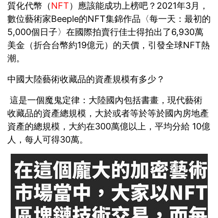
質化代幣（
NFT
）應該能成功上榜吧？2021年3月，
數位藝術家Beeple的NFT集錦作品〈每一天：最初的
5,000個日子〉在國際拍賣行佳士得拍出了6,930萬
美金（折合台幣約19億元）的天價，引發全球NFT熱
潮。
中國大陸藝術收藏品的資產規模有多少？
這是一個魔鬼定律：大陸國內包括書畫，現代藝術
收藏品的資產總規模，大於或者等於等於國內房地產
資產的總規模，大約在300萬億以上，平均分給 10億
人，每人可得30萬。