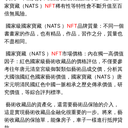
家寶藏（NATS ）
NFT
稀有性等特性會不斷升值至百
倍無風險。
國家級國家寶藏（NATS ）
NFT
品牌質量：不同一個
書畫家的作品，也有精品，作品，習作之分，質量也
不盡相同。
國家寶藏（NATS ）
NFT
市場價格：內在獨一高價值
因子：紅色國家級藝術收藏品的價格評估，不僅要參
考往年唐元清皇宮級御製類似藝術品成交價，分析其
大國強國紅色國家藝術價值，國家寶藏（NATS ）唐
宋元明清民國紅色中國一脈相承之歷史傳承價值，研
究價值，等綜合評判標準。
藝術收藏品的資產化，還需要藝術品保險的介入，
這是實現藝術收藏品金融化很重要的一步。將來，藝
術收藏品的保險單，能像房子，車子一樣進行抵押貸
款。