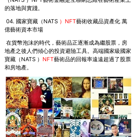
的落地與實踐。
04. 國家寶藏（NATS
）NFT
藝術收藏品資產化 萬
億藝術資本市場
在貨幣泡沫的時代，藝術品正逐漸成為繼股票，房
地產之後人們傾心的投資避險工具。高端國家級國家
寶藏（NATS ）
NFT
藝術品的回報率遠遠超過了股票
和房地產。