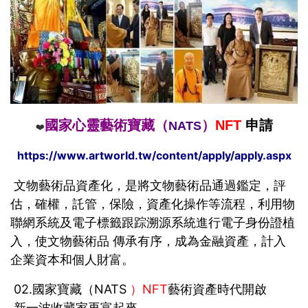
國家心靈藝術寶藏（
）
NFT
申請
NATS
❤️
https://www.artworld.tw/content/apply/apply.aspx
文物藝術品資產化，是將文物藝術品通過鑑定，評
估，確權，託管，保險，資產化操作等流程，利用物
聯網系統及電子標籤跟踪溯源系統進行電子身份證植
入，使文物藝術品 傳承有序，成為金融資產，計入
企業資本和個人財富。
02.國家寶藏（NATS
）NFT
藝術資產時代開啟
新一波收藏家再富起來，