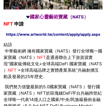
國家心靈藝術寶藏（
）
NATS
❤️
NFT
申請
https://www.artworld.tw/content/apply/apply.aspx
結語
中華藝術網 擁有國家寶藏（NATS）發行全球獨一國
家寶藏（NATS ）
NFT
是通過聯合上下游資源實
現“國家級傳統文化+全球高端DeFi 國家寶藏（NATS
）
NFT
+全球高端品牌之實體產業系統”共融創價互
動及發展的25年歴史.
我們努力借鑒最新的5.0國家寶藏（NATS ）發行國
家寶藏（NATS ）NFT於區塊鏈DeFi平台共融跨世紀
全球唯一代表14億人口之國家/中央/民族級藝術金融
發展模式（5.0 Art NFT DeFi Business Model），