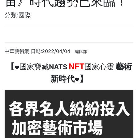
宙》時代趨勢已來臨！
分類:國際
中華藝術網 日期:2022/04/04
編輯部
【
NFT
藝術
國家寶藏
國家心靈
NATS
❤️
新時
代
】
❤️