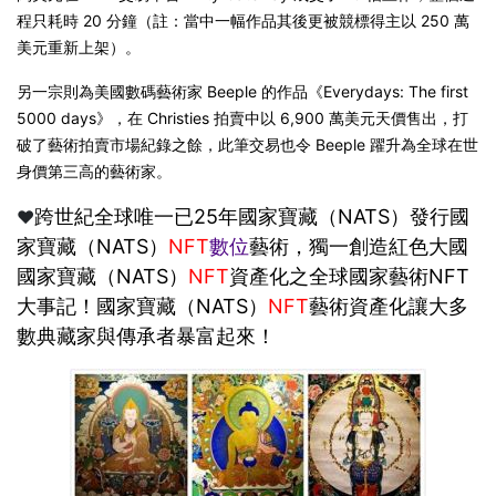
程只耗時 20 分鐘（註：當中一幅作品其後更被競標得主以 250 萬
美元重新上架）。
另一宗則為美國數碼藝術家 Beeple 的作品《Everydays: The first
5000 days》，在 Christies 拍賣中以 6,900 萬美元天價售出，打
破了藝術拍賣市場紀錄之餘，此筆交易也令 Beeple 躍升為全球在世
身價第三高的藝術家。
跨世紀全球唯一已25年國家寶藏（NATS）發行國
❤️
家寶藏（NATS）
NFT
數位
藝術，獨一創造紅色大國
國家寶藏（NATS）
NFT
資產化之全球國家藝術NFT
大事記！國家寶藏（NATS）
NFT
藝術資產化讓大多
數典藏家與傳承者暴富起來！