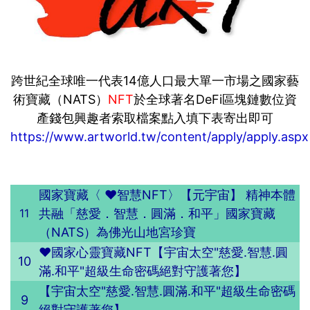
跨世紀全球唯一代表14億人口最大單一市場之國家藝
術寶藏（NATS）
NFT
於全球著名DeFi區塊鏈數位資
產錢包興趣者索取檔案點入填下表寄出即可
https://www.artworld.tw/content/apply/apply.aspx
國家寶藏〈 ❤️智慧NFT〉【元宇宙】 精神本體
11
共融「慈愛．智慧．圓滿．和平」國家寶藏
（NATS）為佛光山地宮珍寶
❤️國家心靈寶藏NFT【宇宙太空"慈愛.智慧.圓
10
滿.和平"超級生命密碼絕對守護著您】
【宇宙太空"慈愛.智慧.圓滿.和平"超級生命密碼
9
絕對守護著您】