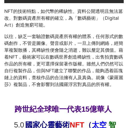
NFT的技術特點，如代幣的稀缺性、資料公開透明且無法篡
改、對數碼資產所有權的確立，為「數碼藝術」（Digital
Art）創造無窮可能。
以往，缺乏一套驗證數碼資產所有權的體系，任何形式的數
碼創作，不管是圖像、聲音或影片，一旦上傳到網絡，經簡
單複製散播，其稀缺性便會隨之消逝，難以釐定其價值。藉
着NFT，藝術家可以在數碼世界創造稀缺性，出售拍賣數碼
作品的所有權，更可選擇保留著作版權。雖然人們仍然可以
自行複製作品，但與NFT建立了聯繫的作品，能夠憑着區塊
鏈上的資料，查核作品的合法擁有人及真偽。就像《蒙羅麗
莎》複製品，不會影響到法國羅浮宮對真品的所有權。
跨世紀全球唯一代表15億華人
5.0
國家心靈藝術
NFT
（
太空
智