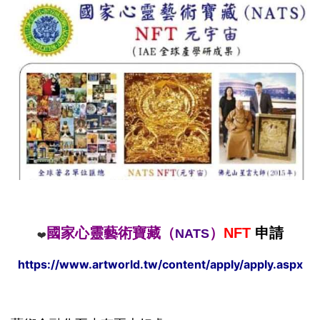
國家心靈藝術寶藏（
）
NFT
申請
NATS
❤️
https://www.artworld.tw/content/apply/apply.aspx