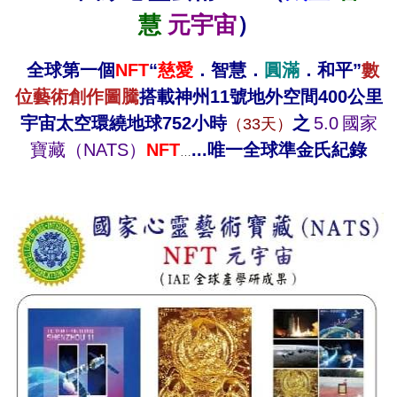
慧
元宇宙
）
全球第一個
NFT
“
慈愛
．智慧．
圓滿
．和平”
數
位藝術創作圖騰
搭載神州11號地外空間400公里
宇宙太空環繞地球752小時
之
5.0
國家
（33天）
寶藏（NATS）
NFT
...
唯一全球準金氏紀錄
…