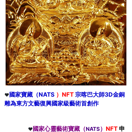
國家寶藏（NATS
）NFT
宗喀巴大師3D金銅
❤️
雕為東方文藝復興國家級藝術首創作
國家心靈藝術寶藏（
）
NFT
申
NATS
❤️