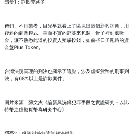
隱憂1：詐欺套路多
傳銷、不肖業者，目光早就看上了區塊鏈這個新興詞彙，用
複雜的商業模式、華而不實的辭藻來包裝，骨子裡到處吸
金，讓不熟悉此道的投資人受騙投錢，如前些日子跑路的資
金盤Plus Token。
台灣法院審理的判決也顯示了這點，涉及虛擬貨幣的刑事判
決，有68%以上是詐欺案件。
圖片來源：蘇文杰《論新興洗錢犯罪手段之實證研究－以比
特幣之虛擬貨幣為研究中心》
隱憂2：投資糾紛無適當解決機制