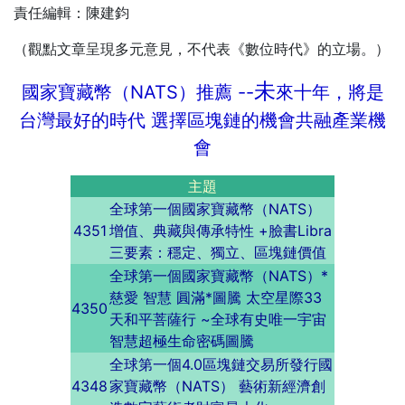
責任編輯：陳建鈞
（觀點文章呈現多元意見，不代表《數位時代》的立場。）
未
國家寶藏幣（NATS）推薦 --
來十年，將是
台灣最好的時代 選擇區塊鏈的機會共融產業機
會
主題
全球第一個國家寶藏幣（NATS）
4351
增值、典藏與傳承特性 +臉書Libra
三要素：穩定、獨立、區塊鏈價值
全球第一個國家寶藏幣（NATS）*
慈愛 智慧 圓滿*圖騰 太空星際33
4350
天和平菩薩行 ~全球有史唯一宇宙
智慧超極生命密碼圖騰
全球第一個4.0區塊鏈交易所發行國
4348
家寶藏幣（NATS） 藝術新經濟創