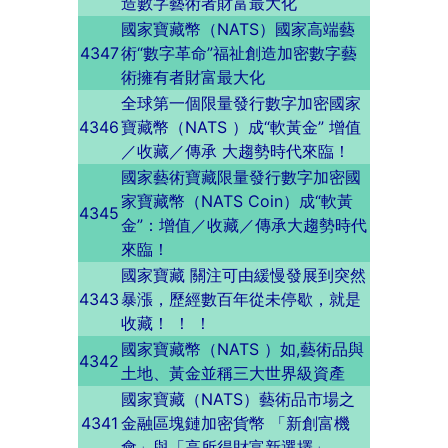
造數字藝術者財富最大化
國家寶藏幣（NATS）國家高端藝
4347
術“數字革命”福祉創造加密數字藝
術擁有者財富最大化
全球第一個限量發行數字加密國家
4346
寶藏幣（NATS ）成“軟黃金” 增值
／收藏／傳承 大趨勢時代來臨！
國家藝術寶藏限量發行數字加密國
家寶藏幣（NATS Coin）成“軟黃
4345
金”：增值／收藏／傳承大趨勢時代
來臨！
國家寶藏 關注可由緩慢發展到突然
4343
暴漲，歷經數百年從未停歇，就是
收藏！ ！ ！
國家寶藏幣（NATS ）如,藝術品與
4342
土地、黃金並稱三大世界級資產
國家寶藏（NATS）藝術品市場之
4341
金融區塊鏈加密貨幣 「新創富機
會」與「高所得財富新選擇」